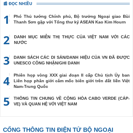
📰 ĐỌC NHIỀU
1
Phó Thủ tướng Chính phủ, Bộ trưởng Ngoại giao Bùi
Thanh Sơn gặp với Tổng thư ký ASEAN Kao Kim Hourn
2
DANH MỤC MIỄN THỊ THỰC CỦA VIỆT NAM VỚI CÁC
NƯỚC
3
DANH SÁCH CÁC DI SẢN/DANH HIỆU CỦA VN ĐÃ ĐƯỢC
UNESCO CÔNG NHẬN/GHI DANH
Phiên họp vòng XXX giai đoạn II cấp Chủ tịch Ủy ban
4
Liên họp phân giới cắm mốc biên giới trên đất liền Việt
Nam-Trung Quốc
5
THÔNG TIN CHUNG VỀ CỘNG HÒA CABO VERDE (CÁP-
VE) VÀ QUAN HỆ VỚI VIỆT NAM
CỔNG THÔNG TIN ĐIỆN TỬ BỘ NGOẠI