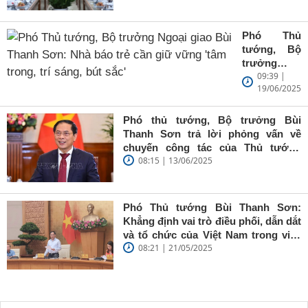
Phó Thủ
tướng, Bộ
trưởng
09:39 |
Ngoại giao
19/06/2025
Bùi Thanh
Sơn: Nhà
báo trẻ cần
Phó thủ tướng, Bộ trưởng Bùi
giữ vững
Thanh Sơn trả lời phỏng vấn về
'tâm trong,
chuyến công tác của Thủ tướng
trí sáng, bút
08:15 | 13/06/2025
Chính phủ đến Estonia, Pháp và
sắc'
Thụy Điển
Phó Thủ tướng Bùi Thanh Sơn:
Khẳng định vai trò điều phối, dẫn dắt
và tổ chức của Việt Nam trong việc
08:21 | 21/05/2025
đề cao chủ nghĩa đa phương, đoàn
kết quốc tế