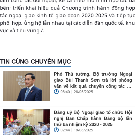
làm công tác đối ngoại, kể cả theo mô hình hợp tác ba
bên; triển khai hiệu quả Chương trình hành động hợp
tác ngoại giao kinh tế giao đoạn 2020-2025 và tiếp tục
phối hợp, ủng hộ lẫn nhau tại các diễn đàn quốc tế, khu
vực và tiểu vùng./.
TIN CÙNG CHUYÊN MỤC
Phó Thủ tướng, Bộ trưởng Ngoại
giao Bùi Thanh Sơn trả lời phỏng
vấn về kết quả chuyến công tác tại
08:40 | 28/06/2025
Trung Quốc của Thủ tướng Chính
phủ Phạm Minh Chính
Đảng uỷ Bộ Ngoại giao tổ chức Hội
nghị Ban Chấp hành Đảng bộ lần
thứ ba nhiệm kỳ 2020 - 2025
02:44 | 19/06/2025