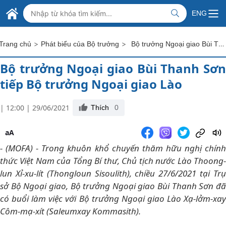
Skip to Main Content
BỘ NGOẠI GIAO VIỆT NAM
ENG
MINISTRY OF FOREIGN AFFAIRS
>
>
Bộ trưởng Ngoại giao Bùi Thanh Sơn tiếp Bộ trưởng Ngoại giao Lào
Trang chủ
Phát biểu của Bộ trưởng
Bộ trưởng Ngoại giao Bùi Thanh Sơn
tiếp Bộ trưởng Ngoại giao Lào
| 12:00 | 29/06/2021
Thích
0
aA
- (MOFA) - Trong khuôn khổ chuyến thăm hữu nghị chính
thức Việt Nam của Tổng Bí thư, Chủ tịch nước Lào Thoong-
lun Xỉ-xu-lít (Thongloun Sisoulith), chiều 27/6/2021 tại Trụ
sở Bộ Ngoại giao, Bộ trưởng Ngoại giao Bùi Thanh Sơn đã
có buổi làm việc với Bộ trưởng Ngoại giao Lào Xạ-lởm-xay
Côm-mạ-xít (Saleumxay Kommasith).