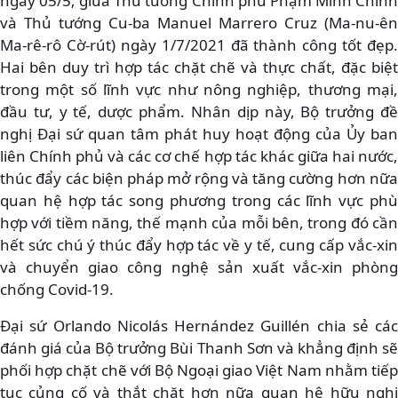
ngày 05/5; giữa Thủ tướng Chính phủ Phạm Minh Chính
và Thủ tướng Cu-ba Manuel Marrero Cruz (Ma-nu-ên
Ma-rê-rô Cờ-rút) ngày 1/7/2021 đã thành công tốt đẹp.
Hai bên duy trì hợp tác chặt chẽ và thực chất, đặc biệt
trong một số lĩnh vực như nông nghiệp, thương mại,
đầu tư, y tế, dược phẩm. Nhân dịp này, Bộ trưởng đề
nghị Đại sứ quan tâm phát huy hoạt động của Ủy ban
liên Chính phủ và các cơ chế hợp tác khác giữa hai nước,
thúc đẩy các biện pháp mở rộng và tăng cường hơn nữa
quan hệ hợp tác song phương trong các lĩnh vực phù
hợp với tiềm năng, thế mạnh của mỗi bên, trong đó cần
hết sức chú ý thúc đẩy hợp tác về y tế, cung cấp vắc-xin
và chuyển giao công nghệ sản xuất vắc-xin phòng
chống Covid-19.
Đại sứ Orlando Nicolás Hernández Guillén chia sẻ các
đánh giá của Bộ trưởng Bùi Thanh Sơn và khẳng định sẽ
phối hợp chặt chẽ với Bộ Ngoại giao Việt Nam nhằm tiếp
tục củng cố và thắt chặt hơn nữa quan hệ hữu nghị