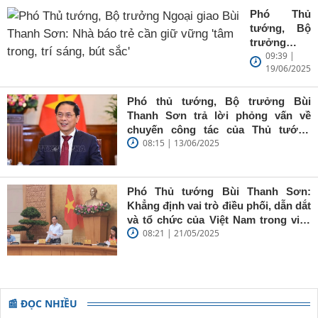
Phó Thủ
tướng, Bộ
trưởng
09:39 |
Ngoại giao
19/06/2025
Bùi Thanh
Sơn: Nhà
báo trẻ cần
Phó thủ tướng, Bộ trưởng Bùi
giữ vững
Thanh Sơn trả lời phỏng vấn về
'tâm trong,
chuyến công tác của Thủ tướng
trí sáng, bút
08:15 | 13/06/2025
Chính phủ đến Estonia, Pháp và
sắc'
Thụy Điển
Phó Thủ tướng Bùi Thanh Sơn:
Khẳng định vai trò điều phối, dẫn dắt
và tổ chức của Việt Nam trong việc
08:21 | 21/05/2025
đề cao chủ nghĩa đa phương, đoàn
kết quốc tế
📰 ĐỌC NHIỀU