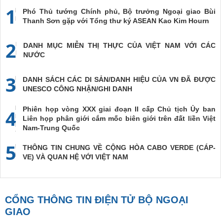
1
Phó Thủ tướng Chính phủ, Bộ trưởng Ngoại giao Bùi
Thanh Sơn gặp với Tổng thư ký ASEAN Kao Kim Hourn
2
DANH MỤC MIỄN THỊ THỰC CỦA VIỆT NAM VỚI CÁC
NƯỚC
3
DANH SÁCH CÁC DI SẢN/DANH HIỆU CỦA VN ĐÃ ĐƯỢC
UNESCO CÔNG NHẬN/GHI DANH
Phiên họp vòng XXX giai đoạn II cấp Chủ tịch Ủy ban
4
Liên họp phân giới cắm mốc biên giới trên đất liền Việt
Nam-Trung Quốc
5
THÔNG TIN CHUNG VỀ CỘNG HÒA CABO VERDE (CÁP-
VE) VÀ QUAN HỆ VỚI VIỆT NAM
CỔNG THÔNG TIN ĐIỆN TỬ BỘ NGOẠI
GIAO