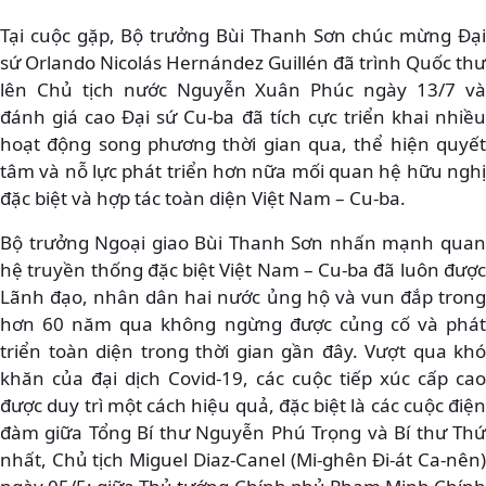
Tại cuộc gặp, Bộ trưởng Bùi Thanh Sơn chúc mừng Đại
sứ Orlando Nicolás Hernández Guillén đã trình Quốc thư
lên Chủ tịch nước Nguyễn Xuân Phúc ngày 13/7 và
đánh giá cao Đại sứ Cu-ba đã tích cực triển khai nhiều
hoạt động song phương thời gian qua, thể hiện quyết
tâm và nỗ lực phát triển hơn nữa mối quan hệ hữu nghị
đặc biệt và hợp tác toàn diện Việt Nam – Cu-ba.
Bộ trưởng Ngoại giao Bùi Thanh Sơn nhấn mạnh quan
hệ truyền thống đặc biệt Việt Nam – Cu-ba đã luôn được
Lãnh đạo, nhân dân hai nước ủng hộ và vun đắp trong
hơn 60 năm qua không ngừng được củng cố và phát
triển toàn diện trong thời gian gần đây. Vượt qua khó
khăn của đại dịch Covid-19, các cuộc tiếp xúc cấp cao
được duy trì một cách hiệu quả, đặc biệt là các cuộc điện
đàm giữa Tổng Bí thư Nguyễn Phú Trọng và Bí thư Thứ
nhất, Chủ tịch Miguel Diaz-Canel (Mi-ghên Đi-át Ca-nên)