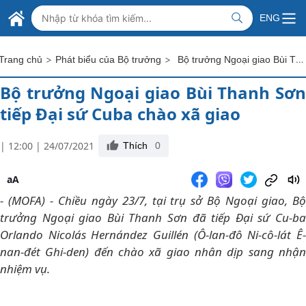
Skip to Main Content
BỘ NGOẠI GIAO VIỆT NAM
ENG
MINISTRY OF FOREIGN AFFAIRS
>
>
Bộ trưởng Ngoại giao Bùi Thanh Sơn tiếp Đại sứ Cuba chào xã giao
Trang chủ
Phát biểu của Bộ trưởng
Bộ trưởng Ngoại giao Bùi Thanh Sơn
tiếp Đại sứ Cuba chào xã giao
| 12:00 | 24/07/2021
Thích
0
aA
- (MOFA) - Chiều ngày 23/7, tại trụ sở Bộ Ngoại giao, Bộ
trưởng Ngoại giao Bùi Thanh Sơn đã tiếp Đại sứ Cu-ba
Orlando Nicolás Hernández Guillén (Ô-lan-đô Ni-cô-lát Ê-
nan-đét Ghi-den) đến chào xã giao nhân dịp sang nhận
nhiệm vụ.