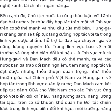
nghệ xanh, tài chính - ngân hàng…
Bên cạnh đó, Chủ tịch nước ta cũng thảo luận với Lãnh
đạo hai nước việc thúc đẩy hợp tác trên một số lĩnh vực
trên cơ sở thế mạnh và nhu cầu của mỗi bên. Hung-ga-
ri khẳng định sẽ tiếp tục tăng cường hợp tác với ta trong
lĩnh vực dược phẩm, hỗ trợ ta đào tạo chuyên gia về
năng lượng nguyên tử. Trong lĩnh vực bảo vệ môi
trường và ứng phó biến đổi khí hậu - là lĩnh vực mà cả
Hung-ga-ri và Đan Mạch đều có thế mạnh, ta và các
nước bạn đã trao đổi kinh nghiệm, tiềm năng hợp tác và
đạt được những thỏa thuận quan trọng, như Thỏa
thuận giữa hai Chính phủ Việt Nam và Hung-ga-ri về
hợp tác trong lĩnh vực quản lý nước; Đan Mạch cam kết
tiếp tục dành ODA cho Việt Nam cho các lĩnh vực ứng
phó với biến đổi khí hậu, năng lượng sạch, năng lượng
tái tạo… trên cơ sở khuôn khổ quan hệ Đối tác chiến
lược trong lĩnh vực biến đổi khí hậu, môi trường, năng