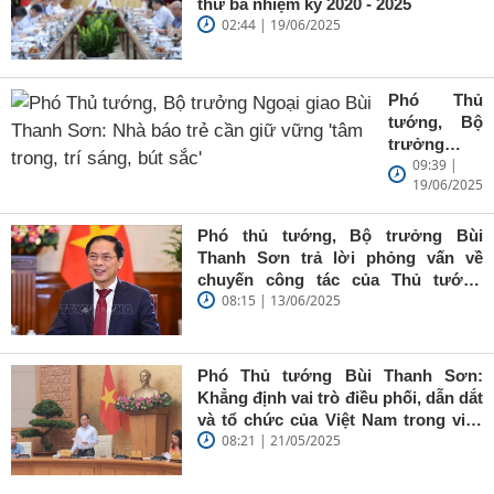
thứ ba nhiệm kỳ 2020 - 2025
02:44 | 19/06/2025
Phó Thủ
tướng, Bộ
trưởng
09:39 |
Ngoại giao
19/06/2025
Bùi Thanh
Sơn: Nhà
báo trẻ cần
Phó thủ tướng, Bộ trưởng Bùi
giữ vững
Thanh Sơn trả lời phỏng vấn về
'tâm trong,
chuyến công tác của Thủ tướng
trí sáng, bút
08:15 | 13/06/2025
Chính phủ đến Estonia, Pháp và
sắc'
Thụy Điển
Phó Thủ tướng Bùi Thanh Sơn:
Khẳng định vai trò điều phối, dẫn dắt
và tổ chức của Việt Nam trong việc
08:21 | 21/05/2025
đề cao chủ nghĩa đa phương, đoàn
kết quốc tế