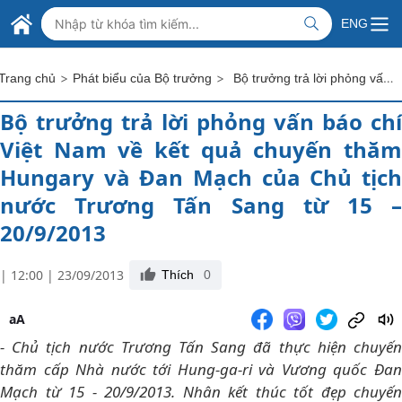
Skip to Main Content
BỘ NGOẠI GIAO VIỆT NAM
ENG
MINISTRY OF FOREIGN AFFAIRS
>
>
Bộ trưởng trả lời phỏng vấn báo chí Việt Nam về kết quả chuyến thăm Hungary và Đan Mạch của Chủ tịch nước Trương Tấn Sang từ 15 – 20/9/2013
Trang chủ
Phát biểu của Bộ trưởng
Bộ trưởng trả lời phỏng vấn báo chí
Việt Nam về kết quả chuyến thăm
Hungary và Đan Mạch của Chủ tịch
nước Trương Tấn Sang từ 15 –
20/9/2013
| 12:00 | 23/09/2013
Thích
0
aA
- Chủ tịch nước Trương Tấn Sang đã thực hiện chuyến
thăm cấp Nhà nước tới Hung-ga-ri và Vương quốc Đan
Mạch từ 15 - 20/9/2013. Nhân kết thúc tốt đẹp chuyến