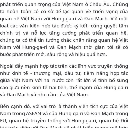
phát triển quan trọng của Việt Nam ở Châu Âu. Chúng
ta hoàn toàn có cơ sở để lạc quan về triển vọng của
quan hệ Việt Nam với Hung-ga-ri và Đan Mạch. Với một
loạt các văn kiện hợp tác được ký kết, cùng quyết tâm
chính trị và nỗ lực tăng cường phát triển quan hệ,
chúng ta có thể tin tưởng chắc chắn rằng quan hệ Việt
Nam với Hung-ga-ri và Đan Mạch thời gian tới sẽ có
bước phát triển mới, sâu rộng và hiệu quả hơn.
Ngoài đẩy mạnh hợp tác trên các lĩnh vực truyền thống
như kinh tế - thương mại, đầu tư, tiềm năng hợp tác
giữa Việt Nam với hai nước còn rất lớn vì tính bổ sung
cao giữa nền kinh tế hai bên, thế mạnh của Hung-ga-ri
và Đan Mạch và nhu cầu của Việt Nam.
Bên cạnh đó, với vai trò là thành viên tích cực của Việt
Nam trong ASEAN và của Hung-ga-ri và Đan Mạch trong
EU, quan hệ truyền thống với Hung-ga-ri, quan hệ Đối
tác toàn diện với Đan Mạch sẽ phát triển mạnh mẽ hơn