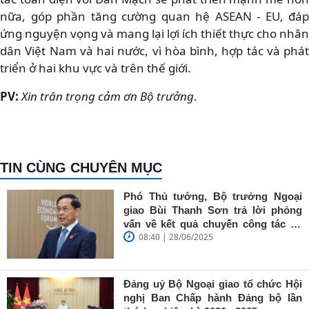
nữa, góp phần tăng cường quan hệ ASEAN - EU, đáp
ứng nguyện vọng và mang lại lợi ích thiết thực cho nhân
dân Việt Nam và hai nước, vì hòa bình, hợp tác và phát
triển ở hai khu vực và trên thế giới.
PV:
Xin trân trọng cảm ơn Bộ trưởng
.
TIN CÙNG CHUYÊN MỤC
Phó Thủ tướng, Bộ trưởng Ngoại
giao Bùi Thanh Sơn trả lời phỏng
vấn về kết quả chuyến công tác tại
08:40 | 28/06/2025
Trung Quốc của Thủ tướng Chính
phủ Phạm Minh Chính
Đảng uỷ Bộ Ngoại giao tổ chức Hội
nghị Ban Chấp hành Đảng bộ lần