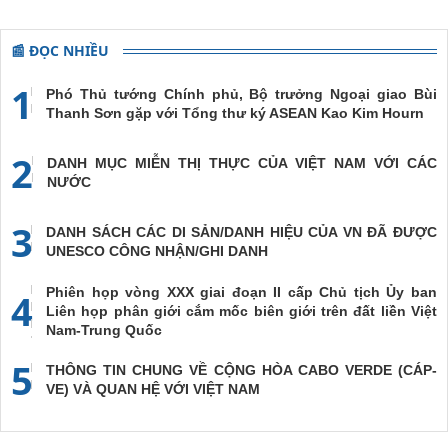
📰 ĐỌC NHIỀU
1
Phó Thủ tướng Chính phủ, Bộ trưởng Ngoại giao Bùi
Thanh Sơn gặp với Tổng thư ký ASEAN Kao Kim Hourn
2
DANH MỤC MIỄN THỊ THỰC CỦA VIỆT NAM VỚI CÁC
NƯỚC
3
DANH SÁCH CÁC DI SẢN/DANH HIỆU CỦA VN ĐÃ ĐƯỢC
UNESCO CÔNG NHẬN/GHI DANH
Phiên họp vòng XXX giai đoạn II cấp Chủ tịch Ủy ban
4
Liên họp phân giới cắm mốc biên giới trên đất liền Việt
Nam-Trung Quốc
5
THÔNG TIN CHUNG VỀ CỘNG HÒA CABO VERDE (CÁP-
VE) VÀ QUAN HỆ VỚI VIỆT NAM