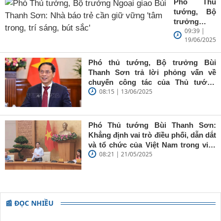
Phó Thủ
tướng, Bộ
trưởng
09:39 |
Ngoại giao
19/06/2025
Bùi Thanh
Sơn: Nhà
báo trẻ cần
Phó thủ tướng, Bộ trưởng Bùi
giữ vững
Thanh Sơn trả lời phỏng vấn về
'tâm trong,
chuyến công tác của Thủ tướng
trí sáng, bút
08:15 | 13/06/2025
Chính phủ đến Estonia, Pháp và
sắc'
Thụy Điển
Phó Thủ tướng Bùi Thanh Sơn:
Khẳng định vai trò điều phối, dẫn dắt
và tổ chức của Việt Nam trong việc
08:21 | 21/05/2025
đề cao chủ nghĩa đa phương, đoàn
kết quốc tế
📰 ĐỌC NHIỀU