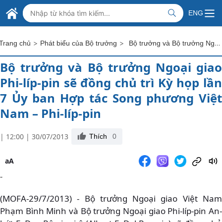
Skip to Main Content
BỘ NGOẠI GIAO VIỆT NAM
ENG
MINISTRY OF FOREIGN AFFAIRS
>
>
Bộ trưởng và Bộ trưởng Ngoại giao Phi-líp-pin sẽ đồng chủ trì Kỳ họp lần 7 Ủy ban Hợp tác Song phương Việt Nam – Phi-líp-pin
Trang chủ
Phát biểu của Bộ trưởng
Bộ trưởng và Bộ trưởng Ngoại giao
Phi-líp-pin sẽ đồng chủ trì Kỳ họp lần
7 Ủy ban Hợp tác Song phương Việt
Nam – Phi-líp-pin
| 12:00 | 30/07/2013
Thích
0
aA
-
(MOFA-29/7/2013) - Bộ trưởng Ngoại giao Việt Nam
Phạm Bình Minh và Bộ trưởng Ngoại giao Phi-líp-pin An-