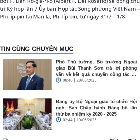
bớt F. Đen Rô-gia-ri-ô (Albert F. Del Rosario) sẽ đồng chủ
trì Kỳ họp lần 7 Ủy ban Hợp tác Song phương Việt Nam –
Phi-líp-pin tại Manila, Phi-líp-pin, từ ngày 31/7 – 1/8.
TIN CÙNG CHUYÊN MỤC
Phó Thủ tướng, Bộ trưởng Ngoại
giao Bùi Thanh Sơn trả lời phỏng
vấn về kết quả chuyến công tác tại
08:40 | 28/06/2025
Trung Quốc của Thủ tướng Chính
phủ Phạm Minh Chính
Đảng uỷ Bộ Ngoại giao tổ chức Hội
nghị Ban Chấp hành Đảng bộ lần
thứ ba nhiệm kỳ 2020 - 2025
02:44 | 19/06/2025