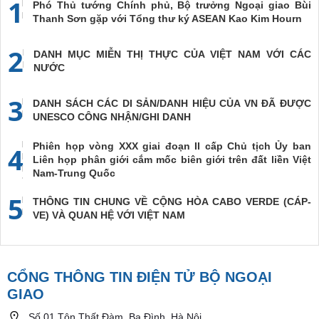
1
Phó Thủ tướng Chính phủ, Bộ trưởng Ngoại giao Bùi
Thanh Sơn gặp với Tổng thư ký ASEAN Kao Kim Hourn
2
DANH MỤC MIỄN THỊ THỰC CỦA VIỆT NAM VỚI CÁC
NƯỚC
3
DANH SÁCH CÁC DI SẢN/DANH HIỆU CỦA VN ĐÃ ĐƯỢC
UNESCO CÔNG NHẬN/GHI DANH
Phiên họp vòng XXX giai đoạn II cấp Chủ tịch Ủy ban
4
Liên họp phân giới cắm mốc biên giới trên đất liền Việt
Nam-Trung Quốc
5
THÔNG TIN CHUNG VỀ CỘNG HÒA CABO VERDE (CÁP-
VE) VÀ QUAN HỆ VỚI VIỆT NAM
CỔNG THÔNG TIN ĐIỆN TỬ BỘ NGOẠI
GIAO
Số 01 Tôn Thất Đàm, Ba Đình, Hà Nội