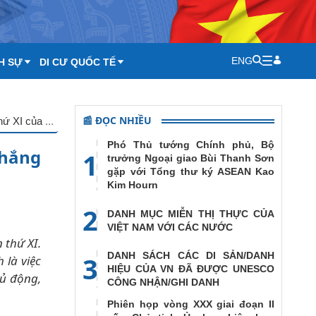
ENG
H SỰ
DI CƯ QUỐC TẾ
📰 ĐỌC NHIỀU
Chủ động và tích cực hội nhập quốc tế, góp phần thực hiện thắng lợi Nghị quyết Ðại hội lần thứ XI của Ðảng
Phó Thủ tướng Chính phủ, Bộ
thắng
1
trưởng Ngoại giao Bùi Thanh Sơn
gặp với Tổng thư ký ASEAN Kao
Kim Hourn
2
DANH MỤC MIỄN THỊ THỰC CỦA
VIỆT NAM VỚI CÁC NƯỚC
 thứ XI.
DANH SÁCH CÁC DI SẢN/DANH
3
 là việc
HIỆU CỦA VN ĐÃ ĐƯỢC UNESCO
hủ động,
CÔNG NHẬN/GHI DANH
Phiên họp vòng XXX giai đoạn II