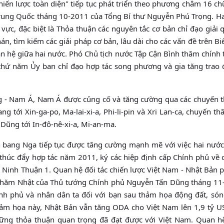
hiến lược toàn diện" tiếp tục phát triển theo phương châm 16 ch
Trung Quốc tháng 10-2011 của Tổng Bí thư Nguyễn Phú Trọng. Ha
 vực, đặc biệt là Thỏa thuận các nguyên tắc cơ bản chỉ đạo giải 
án, tìm kiếm các giải pháp cơ bản, lâu dài cho các vấn đề trên B
an hệ giữa hai nước. Phó Chủ tịch nước Tập Cận Bình thăm chính 
hứ năm Ủy ban chỉ đạo hợp tác song phương và gia tăng trao 
ng - Nam Á, Nam Á được củng cố và tăng cường qua các chuyến 
 tới Xin-ga-po, Ma-lai-xi-a, Phi-li-pin và Xri Lan-ca, chuyến t
Dũng tới In-đô-nê-xi-a, Mi-an-ma.
n bang Nga tiếp tục được tăng cường mạnh mẽ với việc hai nước
thúc đẩy hợp tác năm 2011, ký các hiệp định cấp Chính phủ về 
Ninh Thuận 1. Quan hệ đối tác chiến lược Việt Nam - Nhật Bản p
 thăm Nhật của Thủ tướng Chính phủ Nguyễn Tấn Dũng tháng 11
ính phủ và nhân dân ta đối với bạn sau thảm họa động đất, són
hảm họa này, Nhật Bản vẫn tăng ODA cho Việt Nam lên 1,9 tỷ U
hững thỏa thuận quan trọng đã đạt được với Việt Nam. Quan hệ