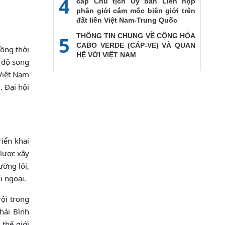
4
cấp Chủ tịch Ủy ban Liên họp
phân giới cắm mốc biên giới trên
đất liền Việt Nam-Trung Quốc
THÔNG TIN CHUNG VỀ CỘNG HÒA
5
CABO VERDE (CÁP-VE) VÀ QUAN
đồng thời
HỆ VỚI VIỆT NAM
p độ song
Việt Nam
. Ðại hội
iển khai
 lược xây
ường lối,
i ngoại.
rội trong
hái Bình
 thế giới