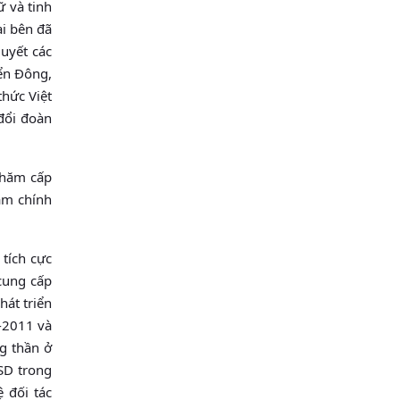
ữ và tinh
i bên đã
quyết các
iển Ðông,
thức Việt
đổi đoàn
thăm cấp
hăm chính
 tích cực
cung cấp
hát triển
-2011 và
g thần ở
SD trong
 đối tác