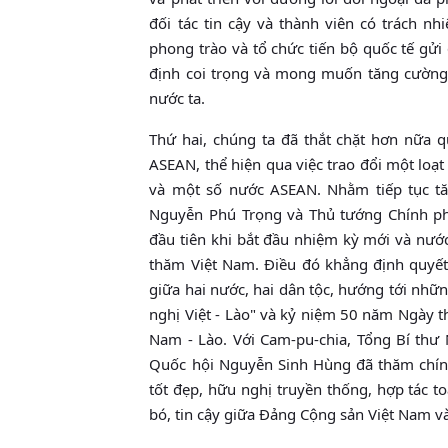
đối tác tin cậy và thành viên có trách n
phong trào và tổ chức tiến bộ quốc tế gử
định coi trọng và mong muốn tăng cường
nước ta.
Thứ hai, chúng ta đã thắt chặt hơn nữa q
ASEAN, thể hiện qua việc trao đổi một loạ
và một số nước ASEAN. Nhằm tiếp tục tă
Nguyễn Phú Trọng và Thủ tướng Chính p
đầu tiên khi bắt đầu nhiệm kỳ mới và nước
thăm Việt Nam. Ðiều đó khẳng định quyết 
giữa hai nước, hai dân tộc, hướng tới nh
nghị Việt - Lào" và kỷ niệm 50 năm Ngày t
Nam - Lào. Với Cam-pu-chia, Tổng Bí th
Quốc hội Nguyễn Sinh Hùng đã thăm chín
tốt đẹp, hữu nghị truyền thống, hợp tác t
bó, tin cậy giữa Ðảng Cộng sản Việt Nam 