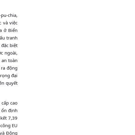
-pu-chia,
c và việc
a ở Biển
ấu tranh
 đặc biệt
ớc ngoài,
 an toàn
y ra động
trọng đại
iên quyết
 cấp cao
ụ ổn định
 kết 7,39
h công EU
 và Ðộng