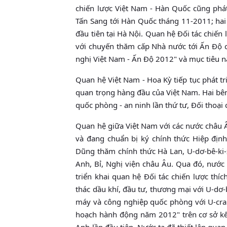
chiến lược Việt Nam - Hàn Quốc cũng phát
Tấn Sang tới Hàn Quốc tháng 11-2011; hai 
đầu tiên tại Hà Nội. Quan hệ Ðối tác chiế
với chuyến thăm cấp Nhà nước tới Ấn Ðộ 
nghị Việt Nam - Ấn Ðộ 2012" và mục tiêu 
Quan hệ Việt Nam - Hoa Kỳ tiếp tục phát tr
quan trọng hàng đầu của Việt Nam. Hai bên
quốc phòng - an ninh lần thứ tư, Ðối thoại
Quan hệ giữa Việt Nam với các nước châu Â
và đang chuẩn bị ký chính thức Hiệp địn
Dũng thăm chính thức Hà Lan, U-dơ-bê-ki-
Anh, Bỉ, Nghị viện châu Âu. Qua đó, nước 
triển khai quan hệ Ðối tác chiến lược thí
thác dầu khí, đầu tư, thương mại với U-dơ-b
máy và công nghiệp quốc phòng với U-crai-
hoạch hành động năm 2012" trên cơ sở kết
Anh lần đầu tiên. Nước ta đã thiết lập qu