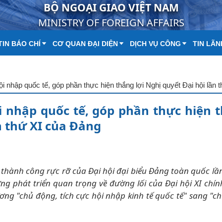
BỘ NGOẠI GIAO VIỆT NAM
MINISTRY OF FOREIGN AFFAIRS
IN BÁO CHÍ
CƠ QUAN ĐẠI DIỆN
DỊCH VỤ CÔNG
TIN LÃN
i nhập quốc tế, góp phần thực hiện 
ần thứ XI của Ðảng
thành công rực rỡ của Ðại hội đại biểu Ðảng toàn quốc lần
ng phát triển quan trọng về đường lối của Ðại hội XI chính
ơng "chủ động, tích cực hội nhập kinh tế quốc tế" sang "c