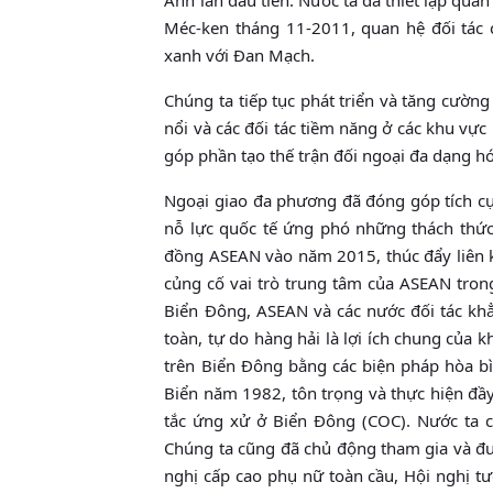
Méc-ken tháng 11-2011, quan hệ đối tác c
xanh với Ðan Mạch.
Chúng ta tiếp tục phát triển và tăng cườn
nổi và các đối tác tiềm năng ở các khu v
góp phần tạo thế trận đối ngoại đa dạng h
Ngoại giao đa phương đã đóng góp tích cự
nỗ lực quốc tế ứng phó những thách thức
đồng ASEAN vào năm 2015, thúc đẩy liên k
củng cố vai trò trung tâm của ASEAN trong
Biển Ðông, ASEAN và các nước đối tác khẳ
toàn, tự do hàng hải là lợi ích chung của k
trên Biển Ðông bằng các biện pháp hòa bì
Biển năm 1982, tôn trọng và thực hiện đầ
tắc ứng xử ở Biển Ðông (COC). Nước ta c
Chúng ta cũng đã chủ động tham gia và đưa
nghị cấp cao phụ nữ toàn cầu, Hội nghị tư