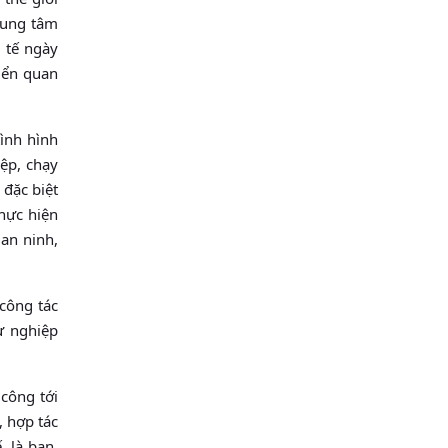
trung tâm
 tế ngày
iển quan
tình hình
iệp, chạy
 đặc biệt
thực hiện
 an ninh,
 công tác
ự nghiệp
 công tới
, hợp tác
, là bạn,