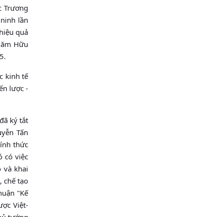
c Trương
 ninh lần
 hiệu quả
"Năm Hữu
5.
c kinh tế
ến lược -
đã ký tắt
uyễn Tấn
ính thức
ó có việc
ò và khai
, chế tạo
thuận "Kế
ợc Việt-
Thủ tướng