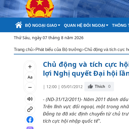
Skip to Main Content
BỘ NGOẠI GIAO
QUAN HỆ ĐỐI NGOẠI
THÔNG T
Thứ Sáu, ngày 07 tháng 8 năm 2026
>
>
Trang chủ
Phát biểu của Bộ trưởng
Chủ động và tích cực hộ
lợi Nghị quyết Ðại hội l
Aa
| 12:00 | 05/01/2012
Thích
0
- (ND-31/12/2011)- Năm 2011 đánh dấu 
Trên lĩnh vực đối ngoại, một trong nhữ
Ðảng ta đã xác định chuyển từ chủ trư
tích cực hội nhập quốc tế".