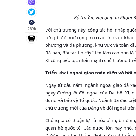
Bộ trưởng Ngoại giao Phạm Bì
289k
Với chủ trương này, công tác hội nhập quốc
từng bước mở rộng trên các lĩnh vực khác,
phương và đa phương, khu vực và toàn cầu
"là bạn, đối tác tin cậy" lên tầm cao hơn l
XI cũng tiếp tục nhấn mạnh chủ trương triể
Triển khai ngoại giao toàn diện và hội
Ngay từ đầu năm, ngành ngoại giao đã xác
ngay đường lối đối ngoại của Ðại hội XI, 
dựng và bảo vệ Tổ quốc. Ngành đã đặc biệt 
chủ trương mới của Ðảng về đối ngoại trên
Chúng ta có thuận lợi là hòa bình, ổn định,
quan hệ quốc tế. Các nước, lớn hay nhỏ,
Dương tiếp tục khẳng định sự phát triển n