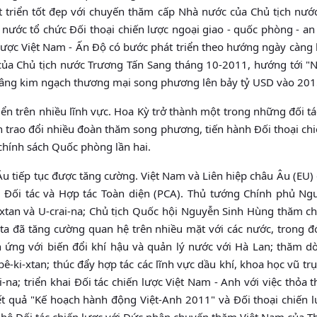
 triển tốt đẹp với chuyến thăm cấp Nhà nước của Chủ tịch nướ
nước tổ chức Ðối thoại chiến lược ngoại giao - quốc phòng - an
n lược Việt Nam - Ấn Ðộ có bước phát triển theo hướng ngày càng
của Chủ tịch nước Trương Tấn Sang tháng 10-2011, hướng tới 
nâng kim ngạch thương mại song phương lên bảy tỷ USD vào 201
iển trên nhiều lĩnh vực. Hoa Kỳ trở thành một trong những đối tá
 trao đổi nhiều đoàn thăm song phương, tiến hành Ðối thoại chi
 chính sách Quốc phòng lần hai.
u tiếp tục được tăng cường. Việt Nam và Liên hiệp châu Âu (EU) 
h Ðối tác và Hợp tác Toàn diện (PCA). Thủ tướng Chính phủ Ng
xtan và U-crai-na; Chủ tịch Quốc hội Nguyễn Sinh Hùng thăm ch
ta đã tăng cường quan hệ trên nhiều mặt với các nước, trong đ
ch ứng với biến đổi khí hậu và quản lý nước với Hà Lan; thăm d
ê-ki-xtan; thúc đẩy hợp tác các lĩnh vực dầu khí, khoa học vũ trụ
na; triển khai Ðối tác chiến lược Việt Nam - Anh với việc thỏa 
 quả "Kế hoạch hành động Việt-Anh 2011" và Ðối thoại chiến lư
an hệ Ðối tác chiến lược với Ðức nhân chuyến thăm Việt Nam của 