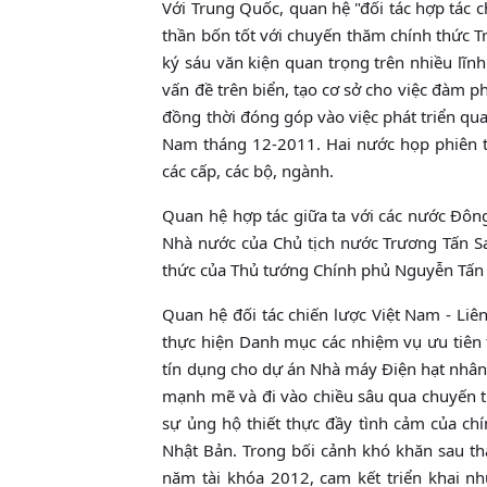
Với Trung Quốc, quan hệ "đối tác hợp tác c
thần bốn tốt với chuyến thăm chính thức 
ký sáu văn kiện quan trọng trên nhiều lĩnh
vấn đề trên biển, tạo cơ sở cho việc đàm ph
đồng thời đóng góp vào việc phát triển qu
Nam tháng 12-2011. Hai nước họp phiên t
các cấp, các bộ, ngành.
Quan hệ hợp tác giữa ta với các nước Ðô
Nhà nước của Chủ tịch nước Trương Tấn Sang
thức của Thủ tướng Chính phủ Nguyễn Tấn 
Quan hệ đối tác chiến lược Việt Nam - Liê
thực hiện Danh mục các nhiệm vụ ưu tiên 
tín dụng cho dự án Nhà máy Ðiện hạt nhân 
mạnh mẽ và đi vào chiều sâu qua chuyến
sự ủng hộ thiết thực đầy tình cảm của ch
Nhật Bản. Trong bối cảnh khó khăn sau t
năm tài khóa 2012, cam kết triển khai n