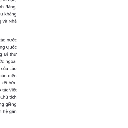
nh đảng,
ều khẳng
g và Nhà
các nước
rung Quốc
g Bí thư
ớc ngoài
i của Lào
oàn diện
 kết hữu
 tác Việt
Chủ tịch
ng giềng
an hệ gắn