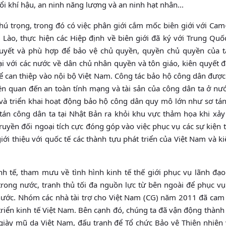
ổi khí hậu, an ninh năng lượng và an ninh hạt nhân...
chú trọng, trong đó có việc phân giới cắm mốc biên giới với Cam
 Lào, thực hiện các Hiệp định về biên giới đã ký với Trung Quố
 quyết và phù hợp để bảo vệ chủ quyền, quyền chủ quyền của t
i với các nước về dân chủ nhân quyền và tôn giáo, kiên quyết đ
để can thiệp vào nội bộ Việt Nam. Công tác bảo hộ công dân được
liên quan đến an toàn tính mạng và tài sản của công dân ta ở nư
 và triển khai hoạt động bảo hộ công dân quy mô lớn như sơ tán
 tán công dân ta tại Nhật Bản ra khỏi khu vực thảm họa khi xả
truyền đối ngoại tích cực đóng góp vào việc phục vụ các sự kiện 
giới thiệu với quốc tế các thành tựu phát triển của Việt Nam và k
nh tế, tham mưu về tình hình kinh tế thế giới phục vụ lãnh đạo
 trong nước, tranh thủ tối đa nguồn lực từ bên ngoài để phục v
ất nước. Nhóm các nhà tài trợ cho Việt Nam (CG) năm 2011 đã cam
 triển kinh tế Việt Nam. Bên cạnh đó, chúng ta đã vận động thàn
 giày mũ da Việt Nam, đấu tranh để Tổ chức Bảo vệ Thiên nhiên