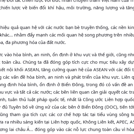
hiến lược về biến đổi khí hậu, môi trường, năng lượng và tăn
g hiệu quả quan hệ với các nước bạn bè truyền thống, các nền ki
ực khác... nhằm đẩy mạnh các mối quan hệ song phương trên nhiề
óa, đa phương hóa của đất nước.
c vào hòa bình, an ninh, ổn định ở khu vực và thế giới, cũng n
 toàn cầu. Chúng ta đã đóng góp tích cực cho mục tiêu xây d
ết nội khối ASEAN, tăng cường quan hệ của ASEAN với các đối 
 các vấn đề hòa bình, an ninh và phát triển của khu vực. Liên
ng định hòa bình, ổn định ở Biển Ðông, trong đó có vấn đề an 
hu vực và tất cả các nước; các bên liên quan cần giải quyết các t
nh, tuân thủ luật pháp quốc tế, nhất là Công ước Liên hợp quốc
y đủ Tuyên bố về ứng xử của các bên ở Biển Ðông (DOC), tiến tớ
ũng tham gia tích cực các cơ chế hợp tác tại tiểu vùng sông 
 ra nhiều sáng kiến tại Liên hợp quốc, Không Liên kết, APEC, 
ơng lai châu Á... đóng góp vào các nỗ lực chung toàn cầu vì hò