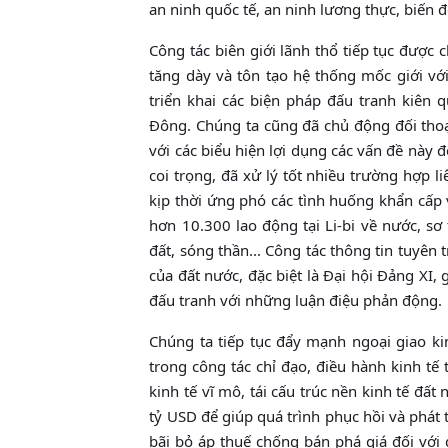
an ninh quốc tế, an ninh lương thực, biến đ
Công tác biên giới lãnh thổ tiếp tục được 
tăng dày và tôn tạo hệ thống mốc giới với
triển khai các biện pháp đấu tranh kiên
Ðông. Chúng ta cũng đã chủ động đối thoạ
với các biểu hiện lợi dụng các vấn đề này 
coi trọng, đã xử lý tốt nhiều trường hợp 
kịp thời ứng phó các tình huống khẩn cấp
hơn 10.300 lao động tại Li-bi về nước, sơ
đất, sóng thần... Công tác thông tin tuyên 
của đất nước, đặc biệt là Ðại hội Ðảng XI, 
đấu tranh với những luận điệu phản động.
Chúng ta tiếp tục đẩy mạnh ngoại giao ki
trong công tác chỉ đạo, điều hành kinh tế
kinh tế vĩ mô, tái cấu trúc nền kinh tế đ
tỷ USD để giúp quá trình phục hồi và phát
bãi bỏ áp thuế chống bán phá giá đối với