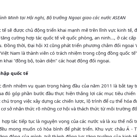
nh Minh tại Hội nghị, Bộ trưởng Ngoại giao các nước ASEAN
 tế sẽ được chủ động triển khai mạnh mẽ trên lĩnh vực kinh tế, 
 tăng cường hợp tác quốc tế về quốc phòng, an ninh..., ở các cấ
. Ðồng thời, Ðại hội XI cũng phát triển phương châm đối ngoại 
à "Việt Nam là thành viên có trách nhiệm trong cộng đồng quốc tế"
n khai "đồng bộ, toàn diện" các hoạt động đối ngoại.
 nhập quốc tế
 định nhiệm vụ quan trọng hàng đầu của năm 2011 là bắt tay tr
qua đó góp phần bước đầu thực hiện thắng lợi các mục tiêu chiến
chú trọng việc xây dựng các chiến lược, lộ trình để cụ thể hóa đ
 cơ sở nhận thức rõ những cơ hội và thách thức từ môi trường đố
 hợp tác tiếp tục là nguyện vọng của các nước và là xu thế nổi t
 đều mong muốn có hòa bình để phát triển. Khu vực châu Á - T
ăng động của mình, trở thành động lực tăng trưởng của kinh tế