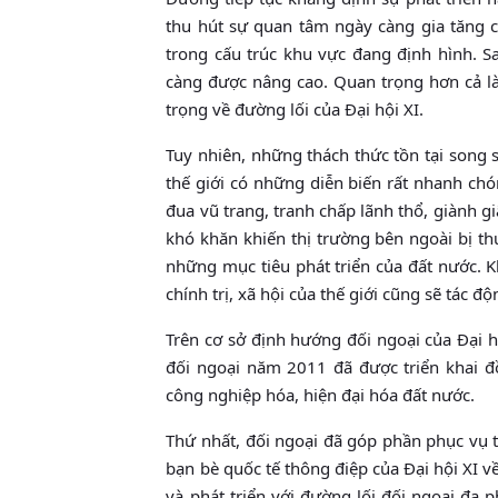
thu hút sự quan tâm ngày càng gia tăng củ
trong cấu trúc khu vực đang định hình. S
càng được nâng cao. Quan trọng hơn cả là
trọng về đường lối của Ðại hội XI.
Tuy nhiên, những thách thức tồn tại song 
thế giới có những diễn biến rất nhanh chó
đua vũ trang, tranh chấp lãnh thổ, giành gi
khó khăn khiến thị trường bên ngoài bị th
những mục tiêu phát triển của đất nước. K
chính trị, xã hội của thế giới cũng sẽ tác
Trên cơ sở định hướng đối ngoại của Ðại h
đối ngoại năm 2011 đã được triển khai đ
công nghiệp hóa, hiện đại hóa đất nước.
Thứ nhất, đối ngoại đã góp phần phục vụ tố
bạn bè quốc tế thông điệp của Ðại hội XI về
và phát triển với đường lối đối ngoại đa 