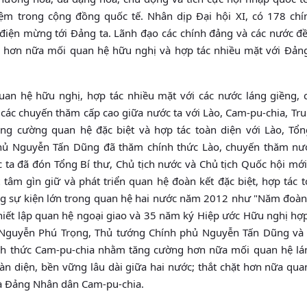
hiệm trong cộng đồng quốc tế. Nhân dịp Ðại hội XI, có 178 chí
i điện mừng tới Ðảng ta. Lãnh đạo các chính đảng và các nước đ
 hơn nữa mối quan hệ hữu nghị và hợp tác nhiều mặt với Ðản
uan hệ hữu nghị, hợp tác nhiều mặt với các nước láng giềng, 
t các chuyến thăm cấp cao giữa nước ta với Lào, Cam-pu-chia, T
ng cường quan hệ đặc biệt và hợp tác toàn diện với Lào, Tổn
hủ Nguyễn Tấn Dũng đã thăm chính thức Lào, chuyến thăm nư
 ta đã đón Tổng Bí thư, Chủ tịch nước và Chủ tịch Quốc hội mớ
tâm gìn giữ và phát triển quan hệ đoàn kết đặc biệt, hợp tác t
ững sự kiện lớn trong quan hệ hai nước năm 2012 như "Năm đoàn
hiết lập quan hệ ngoại giao và 35 năm ký Hiệp ước Hữu nghị hợp
ư Nguyễn Phú Trọng, Thủ tướng Chính phủ Nguyễn Tấn Dũng và 
h thức Cam-pu-chia nhằm tăng cường hơn nữa mối quan hệ lá
oàn diện, bền vững lâu dài giữa hai nước; thắt chặt hơn nữa qu
và Ðảng Nhân dân Cam-pu-chia.