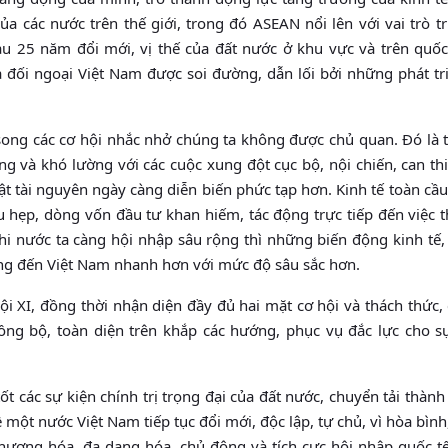
a các nước trên thế giới, trong đó ASEAN nổi lên với vai trò 
au 25 năm đổi mới, vị thế của đất nước ở khu vực và trên quốc
 đối ngoại Việt Nam được soi đường, dẫn lối bởi những phát tr
song các cơ hội nhắc nhở chúng ta không được chủ quan. Ðó là 
ng và khó lường với các cuộc xung đột cục bộ, nội chiến, can th
ật tài nguyên ngày càng diễn biến phức tạp hơn. Kinh tế toàn cầu
u hẹp, dòng vốn đầu tư khan hiếm, tác động trực tiếp đến việc 
hi nước ta càng hội nhập sâu rộng thì những biến động kinh tế,
 động đến Việt Nam nhanh hơn với mức độ sâu sắc hơn.
ội XI, đồng thời nhận diện đầy đủ hai mặt cơ hội và thách thức,
ồng bộ, toàn diện trên khắp các hướng, phục vụ đắc lực cho s
t các sự kiện chính trị trọng đại của đất nước, chuyển tải thành
 một nước Việt Nam tiếp tục đổi mới, độc lập, tự chủ, vì hòa bình
phương hóa, đa dạng hóa, chủ động và tích cực hội nhập quốc tế