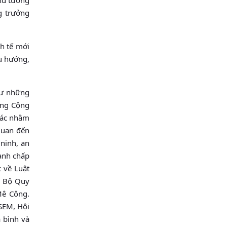
g trưởng
nh tế mới
u hướng,
hư những
ựng Cộng
tác nhằm
 quan đến
ninh, an
ranh chấp
 về Luật
i Bộ Quy
Mê Công.
ASEM, Hội
a bình và