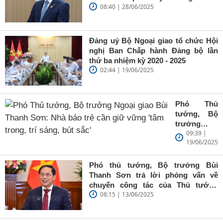
08:40 | 28/06/2025
Trung Quốc của Thủ tướng Chính
phủ Phạm Minh Chính
Đảng uỷ Bộ Ngoại giao tổ chức Hội
nghị Ban Chấp hành Đảng bộ lần
thứ ba nhiệm kỳ 2020 - 2025
02:44 | 19/06/2025
Phó Thủ
tướng, Bộ
trưởng
09:39 |
Ngoại giao
19/06/2025
Bùi Thanh
Sơn: Nhà
báo trẻ cần
Phó thủ tướng, Bộ trưởng Bùi
giữ vững
Thanh Sơn trả lời phỏng vấn về
'tâm trong,
chuyến công tác của Thủ tướng
trí sáng, bút
08:15 | 13/06/2025
Chính phủ đến Estonia, Pháp và
sắc'
Thụy Điển