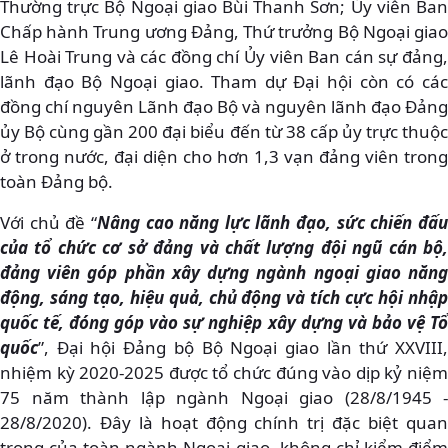
Thường trực Bộ Ngoại giao Bùi Thanh Sơn; Ủy viên Ban
Chấp hành Trung ương Đảng, Thứ trưởng Bộ Ngoại giao
Lê Hoài Trung và các đồng chí Ủy viên Ban cán sự đảng,
lãnh đạo Bộ Ngoại giao. Tham dự Đại hội còn có các
đồng chí nguyên Lãnh đạo Bộ và nguyên lãnh đạo Đảng
ủy Bộ cùng gần 200 đại biểu đến từ 38 cấp ủy trực thuộc
ở trong nước, đại diện cho hơn 1,3 vạn đảng viên trong
toàn Đảng bộ.
Với chủ đề “
Nâng cao năng lực lãnh đạo, sức chiến đấ
của tổ chức cơ sở đảng và chất lượng đội ngũ cán bộ,
đảng viên góp phần xây dựng ngành ngoại giao năng
động, sáng tạo, hiệu quả, chủ động và tích cực hội nhập
quốc tế, đóng góp vào sự nghiệp xây dựng và bảo vệ Tổ
quốc
”, Đại hội Đảng bộ Bộ Ngoại giao lần thứ XXVIII,
nhiệm kỳ 2020-2025 được tổ chức đúng vào dịp kỷ niệm
75 năm thành lập ngành Ngoại giao (28/8/1945 -
28/8/2020). Đây là hoạt động chính trị đặc biệt quan
trọng của toàn ngành Ngoại giao, không chỉ kiểm điểm