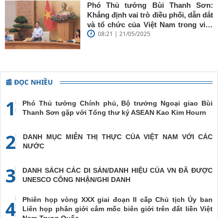
Phó Thủ tướng Bùi Thanh Sơn:
Khẳng định vai trò điều phối, dẫn dắt
và tổ chức của Việt Nam trong việc
08:21 | 21/05/2025
đề cao chủ nghĩa đa phương, đoàn
kết quốc tế
📰 ĐỌC NHIỀU
1
Phó Thủ tướng Chính phủ, Bộ trưởng Ngoại giao Bùi
Thanh Sơn gặp với Tổng thư ký ASEAN Kao Kim Hourn
2
DANH MỤC MIỄN THỊ THỰC CỦA VIỆT NAM VỚI CÁC
NƯỚC
3
DANH SÁCH CÁC DI SẢN/DANH HIỆU CỦA VN ĐÃ ĐƯỢC
UNESCO CÔNG NHẬN/GHI DANH
Phiên họp vòng XXX giai đoạn II cấp Chủ tịch Ủy ban
4
Liên họp phân giới cắm mốc biên giới trên đất liền Việt
Nam-Trung Quốc