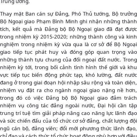
Trung ương.
Thay mặt Ban cán sự Đảng, Phó Thủ tướng, Bộ trưởng
Bộ Ngoại giao Phạm Bình Minh ghi nhận những thành
tích, kết quả mà Đảng bộ Bộ Ngoại giao đã đạt được
trong nhiệm kỳ 2015-2020; những thành công và kinh
nghiệm trong nhiệm kỳ vừa qua là cơ sở để Bộ Ngoại
giao tiếp tục phát huy và đóng góp quan trọng vào
những thành tựu chung của đối ngoại đất nước. Trong
nhiệm kỳ tới, trong bối cảnh tình hình thế giới và khu
vực tiếp tục biến động phức tạp, khó lường, đất nước
đang ở trong giai đoạn hội nhập sâu rộng và toàn diện,
nhiệm vụ đặt ra cho ngành ngoại giao nặng nề hơn,
trong đó có việc Đảng bộ Bộ Ngoại giao đảm trách
nhiệm vụ công tác đảng ngoài nước, Đại hội cần tập
trung trí tuệ tìm giải pháp nâng cao năng lực lãnh đạo
và sức chiến đấu của tổ chức cơ sở đảng, chất lượng đội
ngũ cán bộ, đảng viên; đổi mới phương thức lãnh đạo,
chỉ đạo và cách thức tổ chức hoạt động phù hợp với điều