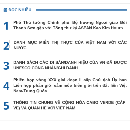
📰 ĐỌC NHIỀU
1
Phó Thủ tướng Chính phủ, Bộ trưởng Ngoại giao Bùi
Thanh Sơn gặp với Tổng thư ký ASEAN Kao Kim Hourn
2
DANH MỤC MIỄN THỊ THỰC CỦA VIỆT NAM VỚI CÁC
NƯỚC
3
DANH SÁCH CÁC DI SẢN/DANH HIỆU CỦA VN ĐÃ ĐƯỢC
UNESCO CÔNG NHẬN/GHI DANH
Phiên họp vòng XXX giai đoạn II cấp Chủ tịch Ủy ban
4
Liên họp phân giới cắm mốc biên giới trên đất liền Việt
Nam-Trung Quốc
5
THÔNG TIN CHUNG VỀ CỘNG HÒA CABO VERDE (CÁP-
VE) VÀ QUAN HỆ VỚI VIỆT NAM