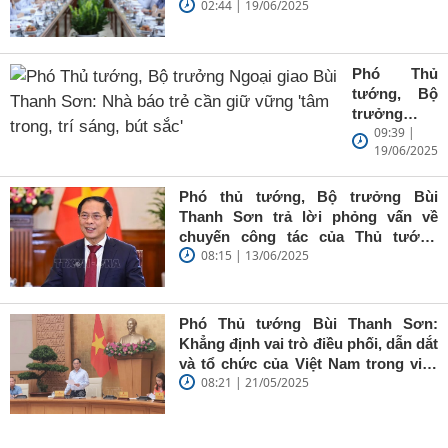
02:44 | 19/06/2025
Phó Thủ
tướng, Bộ
trưởng
09:39 |
Ngoại giao
19/06/2025
Bùi Thanh
Sơn: Nhà
báo trẻ cần
Phó thủ tướng, Bộ trưởng Bùi
giữ vững
Thanh Sơn trả lời phỏng vấn về
'tâm trong,
chuyến công tác của Thủ tướng
trí sáng, bút
08:15 | 13/06/2025
Chính phủ đến Estonia, Pháp và
sắc'
Thụy Điển
Phó Thủ tướng Bùi Thanh Sơn:
Khẳng định vai trò điều phối, dẫn dắt
và tổ chức của Việt Nam trong việc
08:21 | 21/05/2025
đề cao chủ nghĩa đa phương, đoàn
kết quốc tế