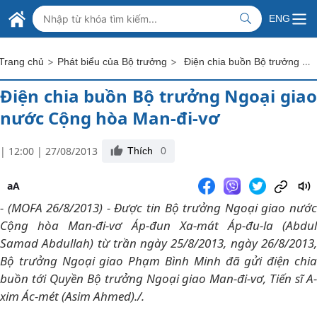
Skip to Main Content
BỘ NGOẠI GIAO VIỆT NAM
ENG
MINISTRY OF FOREIGN AFFAIRS
>
>
Điện chia buồn Bộ trưởng Ngoại giao nước Cộng hòa Man-đi-vơ
Trang chủ
Phát biểu của Bộ trưởng
Điện chia buồn Bộ trưởng Ngoại giao
nước Cộng hòa Man-đi-vơ
| 12:00 | 27/08/2013
Thích
0
aA
- (MOFA 26/8/2013) - Được tin Bộ trưởng Ngoại giao nước
Cộng hòa Man-đi-vơ Áp-đun Xa-mát Áp-đu-la (Abdul
Samad Abdullah) từ trần ngày 25/8/2013, ngày 26/8/2013,
Bộ trưởng Ngoại giao Phạm Bình Minh đã gửi điện chia
buồn tới Quyền Bộ trưởng Ngoại giao Man-đi-vơ, Tiến sĩ A-
xim Ác-mét (Asim Ahmed)./.