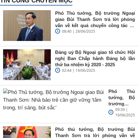
TIN CÙNG CHUYÊN MỤC
Phó Thủ tướng, Bộ trưởng Ngoại
giao Bùi Thanh Sơn trả lời phỏng
vấn về kết quả chuyến công tác tại
08:40 | 28/06/2025
Trung Quốc của Thủ tướng Chính
phủ Phạm Minh Chính
Đảng uỷ Bộ Ngoại giao tổ chức Hội
nghị Ban Chấp hành Đảng bộ lần
thứ ba nhiệm kỳ 2020 - 2025
02:44 | 19/06/2025
Phó Thủ
tướng, Bộ
trưởng
09:39 |
Ngoại giao
19/06/2025
Bùi Thanh
Sơn: Nhà
báo trẻ cần
Phó thủ tướng, Bộ trưởng Bùi
giữ vững
Thanh Sơn trả lời phỏng vấn về