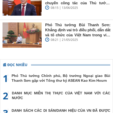
'tâm trong,
chuyến công tác của Thủ tướng
trí sáng, bút
08:15 | 13/06/2025
Chính phủ đến Estonia, Pháp và
sắc'
Thụy Điển
Phó Thủ tướng Bùi Thanh Sơn:
Khẳng định vai trò điều phối, dẫn dắt
và tổ chức của Việt Nam trong việc
08:21 | 21/05/2025
đề cao chủ nghĩa đa phương, đoàn
kết quốc tế
📰 ĐỌC NHIỀU
1
Phó Thủ tướng Chính phủ, Bộ trưởng Ngoại giao Bùi
Thanh Sơn gặp với Tổng thư ký ASEAN Kao Kim Hourn
2
DANH MỤC MIỄN THỊ THỰC CỦA VIỆT NAM VỚI CÁC
NƯỚC
3
DANH SÁCH CÁC DI SẢN/DANH HIỆU CỦA VN ĐÃ ĐƯỢC