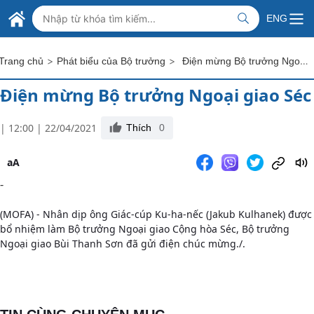
Skip to Main Content
BỘ NGOẠI GIAO VIỆT NAM
ENG
MINISTRY OF FOREIGN AFFAIRS
>
>
Điện mừng Bộ trưởng Ngoại giao Séc
Trang chủ
Phát biểu của Bộ trưởng
Điện mừng Bộ trưởng Ngoại giao Séc
| 12:00 | 22/04/2021
Thích
0
aA
-
(MOFA) - Nhân dịp ông Giác-cúp Ku-ha-nếc (Jakub Kulhanek) được
bổ nhiệm làm Bộ trưởng Ngoại giao Cộng hòa Séc, Bộ trưởng
Ngoại giao Bùi Thanh Sơn đã gửi điện chúc mừng./.