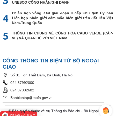
UNESCO CÔNG NHẬN/GHI DANH
Phiên họp vòng XXX giai đoạn II cấp Chủ tịch Ủy ban
4
Liên họp phân giới cắm mốc biên giới trên đất liền Việt
Nam-Trung Quốc
5
THÔNG TIN CHUNG VỀ CỘNG HÒA CABO VERDE (CÁP-
VE) VÀ QUAN HỆ VỚI VIỆT NAM
CỔNG THÔNG TIN ĐIỆN TỬ BỘ NGOẠI
GIAO
Số 01 Tôn Thất Đàm, Ba Đình, Hà Nội
024.37992000
024.37992682
Banbientap@mofa.gov.vn
© Bản quyền thuộc về Vụ Thông tin Báo chí - Bộ Ngoại Giao
Đã kết nối EMC