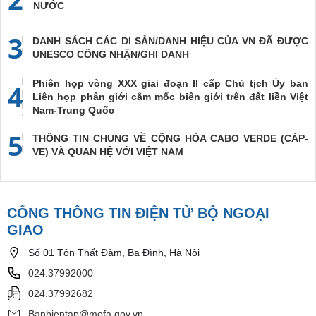
NƯỚC
3
DANH SÁCH CÁC DI SẢN/DANH HIỆU CỦA VN ĐÃ ĐƯỢC
UNESCO CÔNG NHẬN/GHI DANH
Phiên họp vòng XXX giai đoạn II cấp Chủ tịch Ủy ban
4
Liên họp phân giới cắm mốc biên giới trên đất liền Việt
Nam-Trung Quốc
5
THÔNG TIN CHUNG VỀ CỘNG HÒA CABO VERDE (CÁP-
VE) VÀ QUAN HỆ VỚI VIỆT NAM
CỔNG THÔNG TIN ĐIỆN TỬ BỘ NGOẠI
GIAO
Số 01 Tôn Thất Đàm, Ba Đình, Hà Nội
024.37992000
024.37992682
Banbientap@mofa.gov.vn