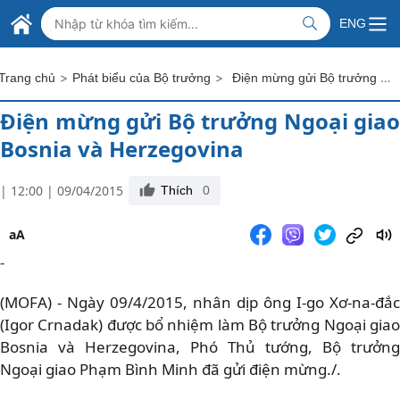
Skip to Main Content
BỘ NGOẠI GIAO VIỆT NAM
ENG
MINISTRY OF FOREIGN AFFAIRS
>
>
Điện mừng gửi Bộ trưởng Ngoại giao Bosnia và Herzegovina
Trang chủ
Phát biểu của Bộ trưởng
Điện mừng gửi Bộ trưởng Ngoại giao
Bosnia và Herzegovina
| 12:00 | 09/04/2015
Thích
0
aA
-
(MOFA) - Ngày 09/4/2015, nhân dịp ông I-go Xơ-na-đắc
(Igor Crnadak) được bổ nhiệm làm Bộ trưởng Ngoại giao
Bosnia và Herzegovina, Phó Thủ tướng, Bộ trưởng
Ngoại giao Phạm Bình Minh đã gửi điện mừng./.