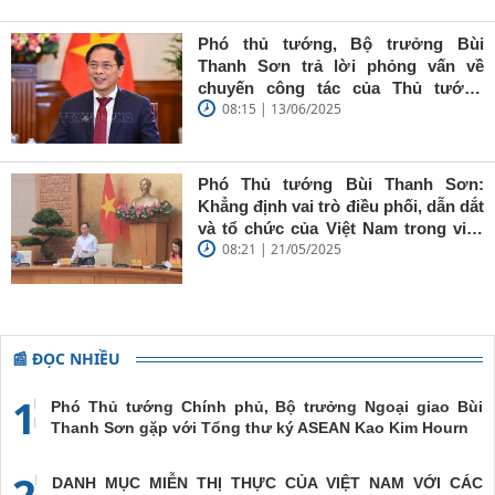
Sơn: Nhà
báo trẻ cần
Phó thủ tướng, Bộ trưởng Bùi
giữ vững
Thanh Sơn trả lời phỏng vấn về
'tâm trong,
chuyến công tác của Thủ tướng
trí sáng, bút
08:15 | 13/06/2025
Chính phủ đến Estonia, Pháp và
sắc'
Thụy Điển
Phó Thủ tướng Bùi Thanh Sơn:
Khẳng định vai trò điều phối, dẫn dắt
và tổ chức của Việt Nam trong việc
08:21 | 21/05/2025
đề cao chủ nghĩa đa phương, đoàn
kết quốc tế
📰 ĐỌC NHIỀU
1
Phó Thủ tướng Chính phủ, Bộ trưởng Ngoại giao Bùi
Thanh Sơn gặp với Tổng thư ký ASEAN Kao Kim Hourn
2
DANH MỤC MIỄN THỊ THỰC CỦA VIỆT NAM VỚI CÁC