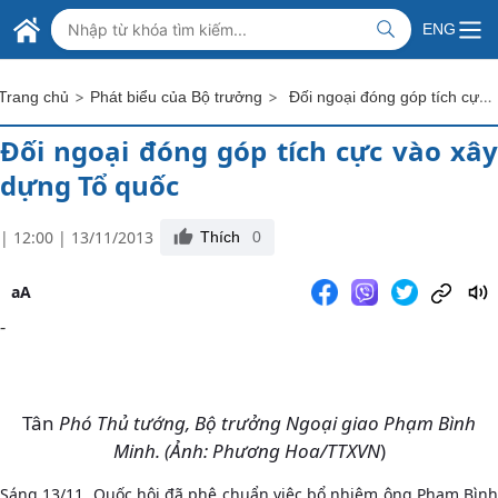
Skip to Main Content
BỘ NGOẠI GIAO VIỆT NAM
ENG
MINISTRY OF FOREIGN AFFAIRS
>
>
Đối ngoại đóng góp tích cực vào xây dựng Tổ quốc
Trang chủ
Phát biểu của Bộ trưởng
Đối ngoại đóng góp tích cực vào xây
dựng Tổ quốc
| 12:00 | 13/11/2013
Thích
0
aA
-
Tân
Phó Thủ tướng, Bộ trưởng Ngoại giao Phạm Bình
Minh. (Ảnh: Phương Hoa/TTXVN
)
Sáng 13/11, Quốc hội đã phê chuẩn việc bổ nhiệm ông Phạm Bình