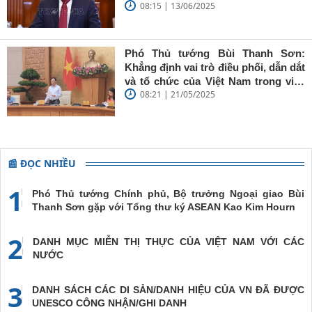
trí sáng, bút
08:15 | 13/06/2025
Chính phủ đến Estonia, Pháp và
sắc'
Thụy Điển
Phó Thủ tướng Bùi Thanh Sơn:
Khẳng định vai trò điều phối, dẫn dắt
và tổ chức của Việt Nam trong việc
08:21 | 21/05/2025
đề cao chủ nghĩa đa phương, đoàn
kết quốc tế
📰 ĐỌC NHIỀU
1
Phó Thủ tướng Chính phủ, Bộ trưởng Ngoại giao Bùi
Thanh Sơn gặp với Tổng thư ký ASEAN Kao Kim Hourn
2
DANH MỤC MIỄN THỊ THỰC CỦA VIỆT NAM VỚI CÁC
NƯỚC
3
DANH SÁCH CÁC DI SẢN/DANH HIỆU CỦA VN ĐÃ ĐƯỢC
UNESCO CÔNG NHẬN/GHI DANH