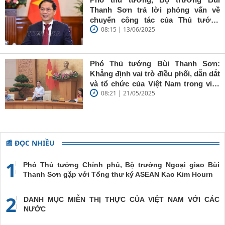
giữ vững
Thanh Sơn trả lời phỏng vấn về
'tâm trong,
chuyến công tác của Thủ tướng
trí sáng, bút
08:15 | 13/06/2025
Chính phủ đến Estonia, Pháp và
sắc'
Thụy Điển
Phó Thủ tướng Bùi Thanh Sơn:
Khẳng định vai trò điều phối, dẫn dắt
và tổ chức của Việt Nam trong việc
08:21 | 21/05/2025
đề cao chủ nghĩa đa phương, đoàn
kết quốc tế
📰 ĐỌC NHIỀU
1
Phó Thủ tướng Chính phủ, Bộ trưởng Ngoại giao Bùi
Thanh Sơn gặp với Tổng thư ký ASEAN Kao Kim Hourn
2
DANH MỤC MIỄN THỊ THỰC CỦA VIỆT NAM VỚI CÁC
NƯỚC