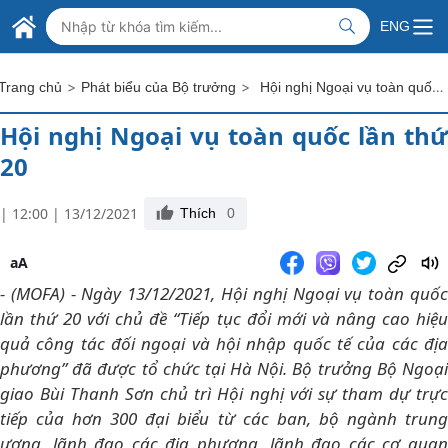
Skip to Main Content
BỘ NGOẠI GIAO VIỆT NAM
ENG
MINISTRY OF FOREIGN AFFAIRS
>
>
Hội nghị Ngoại vụ toàn quốc lần thứ 20
Trang chủ
Phát biểu của Bộ trưởng
Hội nghị Ngoại vụ toàn quốc lần thứ
20
| 12:00 | 13/12/2021
Thích
0
aA
- (MOFA) - Ngày 13/12/2021, Hội nghị Ngoại vụ toàn quốc
lần thứ 20 với chủ đề “Tiếp tục đổi mới và nâng cao hiệu
quả công tác đối ngoại và hội nhập quốc tế của các địa
phương” đã được tổ chức tại Hà Nội. Bộ trưởng Bộ Ngoại
giao Bùi Thanh Sơn chủ trì Hội nghị với sự tham dự trực
tiếp của hơn 300 đại biểu từ các ban, bộ ngành trung
ương, lãnh đạo các địa phương, lãnh đạo các cơ quan