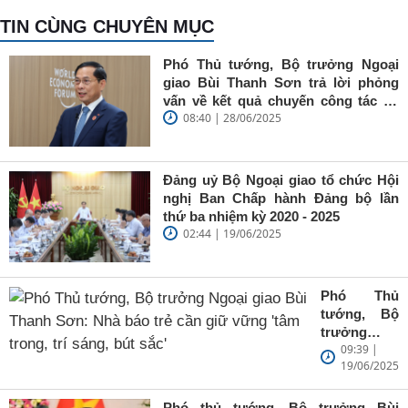
TIN CÙNG CHUYÊN MỤC
Phó Thủ tướng, Bộ trưởng Ngoại
giao Bùi Thanh Sơn trả lời phỏng
vấn về kết quả chuyến công tác tại
08:40 | 28/06/2025
Trung Quốc của Thủ tướng Chính
phủ Phạm Minh Chính
Đảng uỷ Bộ Ngoại giao tổ chức Hội
nghị Ban Chấp hành Đảng bộ lần
thứ ba nhiệm kỳ 2020 - 2025
02:44 | 19/06/2025
Phó Thủ
tướng, Bộ
trưởng
09:39 |
Ngoại giao
19/06/2025
Bùi Thanh
Sơn: Nhà
báo trẻ cần
Phó thủ tướng, Bộ trưởng Bùi