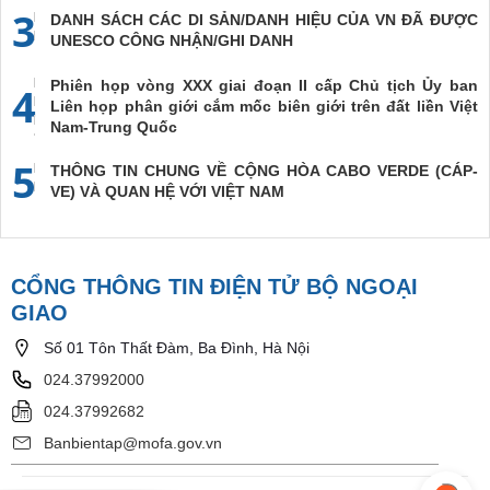
3
DANH SÁCH CÁC DI SẢN/DANH HIỆU CỦA VN ĐÃ ĐƯỢC
UNESCO CÔNG NHẬN/GHI DANH
Phiên họp vòng XXX giai đoạn II cấp Chủ tịch Ủy ban
4
Liên họp phân giới cắm mốc biên giới trên đất liền Việt
Nam-Trung Quốc
5
THÔNG TIN CHUNG VỀ CỘNG HÒA CABO VERDE (CÁP-
VE) VÀ QUAN HỆ VỚI VIỆT NAM
CỔNG THÔNG TIN ĐIỆN TỬ BỘ NGOẠI
GIAO
Số 01 Tôn Thất Đàm, Ba Đình, Hà Nội
024.37992000
024.37992682
Banbientap@mofa.gov.vn