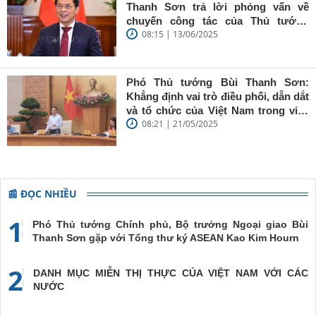
giữ vững
Thanh Sơn trả lời phỏng vấn về
'tâm trong,
chuyến công tác của Thủ tướng
trí sáng, bút
08:15 | 13/06/2025
Chính phủ đến Estonia, Pháp và
sắc'
Thụy Điển
Phó Thủ tướng Bùi Thanh Sơn:
Khẳng định vai trò điều phối, dẫn dắt
và tổ chức của Việt Nam trong việc
08:21 | 21/05/2025
đề cao chủ nghĩa đa phương, đoàn
kết quốc tế
📰 ĐỌC NHIỀU
1
Phó Thủ tướng Chính phủ, Bộ trưởng Ngoại giao Bùi
Thanh Sơn gặp với Tổng thư ký ASEAN Kao Kim Hourn
2
DANH MỤC MIỄN THỊ THỰC CỦA VIỆT NAM VỚI CÁC
NƯỚC