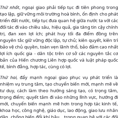
Thứ nhất
, ngoại giao phải tiếp tục đi tiên phong tron
tạo lập, giữ vững môi trường hoà bình, ổn định cho phát
triển đất nước, tiếp tục đưa quan hệ giữa nước ta với các
đối tác đi vào chiều sâu, hiệu quả, gia tăng tin cậy chính
trị, đan xen lợi ích; phát huy tối đa điểm đồng trên
nguyên tắc giữ vững độc lập, tự chủ; kiên quyết, kiên trì
bảo vệ chủ quyền, toàn vẹn lãnh thổ, bảo đảm cao nhất
lợi ích quốc gia - dân tộc trên cơ sở các nguyên tắc cơ
bản của Hiến chương Liên hợp quốc và luật pháp quốc
tế, bình đẳng, hợp tác, cùng có lợi.
Thứ hai,
đẩy mạnh ngoại giao phục vụ phát triển là
nhiệm vụ trung tâm, tạo chuyển biến mới, mạnh mẽ về
tư duy, cách làm theo hướng sáng tạo, có trọng tâm,
trọng điểm; quyết tâm đi vào những lĩnh vực, hướng đi
mới, chuyển biến mạnh mẽ hơn trong hợp tác kinh tế,
khoa học, công nghệ, giáo dục, lao động, giao lưu nhân
dân, chống biến đổi khí hậu… trong quan hệ với các đối