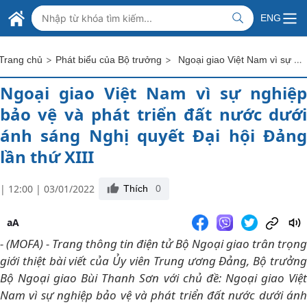
Skip to Main Content
BỘ NGOẠI GIAO VIỆT NAM
ENG
MINISTRY OF FOREIGN AFFAIRS
>
>
Ngoại giao Việt Nam vì sự nghiệp bảo vệ và phát triển đất nước dưới ánh sáng Nghị quyết Đại hội Đảng lần thứ XIII
Trang chủ
Phát biểu của Bộ trưởng
Ngoại giao Việt Nam vì sự nghiệp
bảo vệ và phát triển đất nước dưới
ánh sáng Nghị quyết Đại hội Đảng
lần thứ XIII
| 12:00 | 03/01/2022
Thích
0
aA
- (MOFA) - Trang thông tin điện tử Bộ Ngoại giao trân trọng
giới thiệt bài viết của Ủy viên Trung ương Đảng, Bộ trưởng
Bộ Ngoại giao Bùi Thanh Sơn với chủ đề: Ngoại giao Việt
Nam vì sự nghiệp bảo vệ và phát triển đất nước dưới ánh