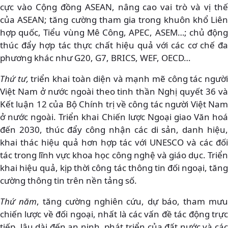
cực vào Cộng đồng ASEAN, nâng cao vai trò và vị thế
của ASEAN; tăng cường tham gia trong khuôn khổ Liên
hợp quốc, Tiểu vùng Mê Công, APEC, ASEM…; chủ động
thúc đẩy hợp tác thực chất hiệu quả với các cơ chế đa
phương khác như G20, G7, BRICS, WEF, OECD…
Thứ tư,
triển khai toàn diện và mạnh mẽ công tác ngườ
Việt Nam ở nước ngoài theo tinh thần Nghị quyết 36 và
Kết luận 12 của Bộ Chính trị về công tác người Việt Nam
ở nước ngoài. Triển khai Chiến lược Ngoại giao Văn hoá
đến 2030, thúc đẩy công nhận các di sản, danh hiệu,
khai thác hiệu quả hơn hợp tác với UNESCO và các đối
tác trong lĩnh vực khoa học công nghệ và giáo dục. Triển
khai hiệu quả, kịp thời công tác thông tin đối ngoại, tăng
cường thông tin trên nền tảng số.
Thứ năm
, tăng cường nghiên cứu, dự báo, tham mư
chiến lược về đối ngoại, nhất là các vấn đề tác động trực
tiếp, lâu dài đến an ninh, phát triển của đất nước và các