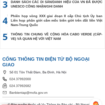
3
DANH SÁCH CÁC DI SẢN/DANH HIỆU CỦA VN ĐÃ ĐƯỢC
UNESCO CÔNG NHẬN/GHI DANH
Phiên họp vòng XXX giai đoạn II cấp Chủ tịch Ủy ban
4
Liên họp phân giới cắm mốc biên giới trên đất liền Việt
Nam-Trung Quốc
5
THÔNG TIN CHUNG VỀ CỘNG HÒA CABO VERDE (CÁP-
VE) VÀ QUAN HỆ VỚI VIỆT NAM
CỔNG THÔNG TIN ĐIỆN TỬ BỘ NGOẠI
GIAO
Số 01 Tôn Thất Đàm, Ba Đình, Hà Nội
024.37992000
024.37992682
Banbientap@mofa.gov.vn
© Bản quyền thuộc về Vụ Thông tin Báo chí - Bộ Ngoại Giao