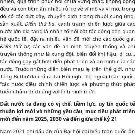
nhiên, quá trình phục hồi chưa vững chắc, không đồng
đều và còn tiềm ẩn nhiều rủi ro về vĩ mô và vi mô, trong
đó có các đứt gãy, chuyển dịch trong chuỗi cung ứng,
sản xuất.
Điểm thứ ba
, cạnh tranh chiến lược giữa các
nước lớn gia tăng là nhân tố nổi bật tác động đến quan
hệ quốc tế, đặt ra nhiều vấn đề mới cho các quốc gia.
Điểm thứ tư,
các vấn đề an ninh truyền thống và ph
truyền thống như là xung đột, biến đổi khí hậu, di cư…
tác động gay gắt hơn đến phát triển và an ninh của các
nước. Trước những diến biến mau lẹ trên thế giới, như
Tổng Bí thư đã chỉ ra tại Hội nghị đối ngoại toàn quốc,
“các nước điều chỉnh chiến lược và phương thức phát
triển nhằm thích ứng với tình hình mới”.
Đất nước ta đang có vị thế, tiềm lực, uy tín quốc tế
thuận lợi mới và những yêu cầu, mục tiêu phát triển
mới đến năm 2025, 2030 và đến giữa thế kỷ 21
Năm 2021 ghi dấu ấn của Đại hội đại biểu toàn quốc lần