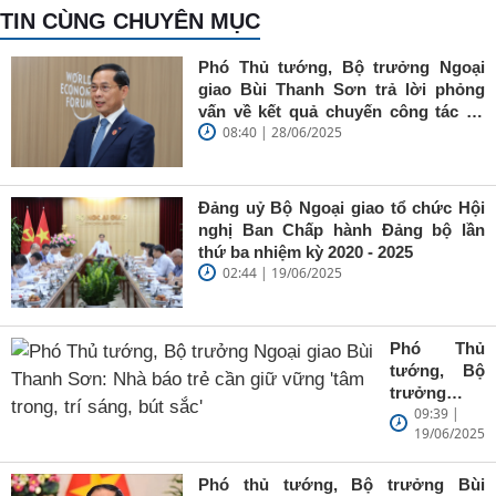
TIN CÙNG CHUYÊN MỤC
Phó Thủ tướng, Bộ trưởng Ngoại
giao Bùi Thanh Sơn trả lời phỏng
vấn về kết quả chuyến công tác tại
08:40 | 28/06/2025
Trung Quốc của Thủ tướng Chính
phủ Phạm Minh Chính
Đảng uỷ Bộ Ngoại giao tổ chức Hội
nghị Ban Chấp hành Đảng bộ lần
thứ ba nhiệm kỳ 2020 - 2025
02:44 | 19/06/2025
Phó Thủ
tướng, Bộ
trưởng
09:39 |
Ngoại giao
19/06/2025
Bùi Thanh
Sơn: Nhà
báo trẻ cần
Phó thủ tướng, Bộ trưởng Bùi