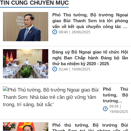
TIN CÙNG CHUYÊN MỤC
Phó Thủ tướng, Bộ trưởng Ngoại
giao Bùi Thanh Sơn trả lời phỏng
vấn về kết quả chuyến công tác tại
08:40 | 28/06/2025
Trung Quốc của Thủ tướng Chính
phủ Phạm Minh Chính
Đảng uỷ Bộ Ngoại giao tổ chức Hội
nghị Ban Chấp hành Đảng bộ lần
thứ ba nhiệm kỳ 2020 - 2025
02:44 | 19/06/2025
Phó Thủ
tướng, Bộ
trưởng
09:39 |
Ngoại giao
19/06/2025
Bùi Thanh
Sơn: Nhà
báo trẻ cần
Phó thủ tướng, Bộ trưởng Bùi
giữ vững
Thanh Sơn trả lời phỏng vấn về