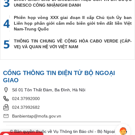
3
UNESCO CÔNG NHẬN/GHI DANH
Phiên họp vòng XXX giai đoạn II cấp Chủ tịch Ủy ban
4
Liên họp phân giới cắm mốc biên giới trên đất liền Việt
Nam-Trung Quốc
5
THÔNG TIN CHUNG VỀ CỘNG HÒA CABO VERDE (CÁP-
VE) VÀ QUAN HỆ VỚI VIỆT NAM
CỔNG THÔNG TIN ĐIỆN TỬ BỘ NGOẠI
GIAO
Số 01 Tôn Thất Đàm, Ba Đình, Hà Nội
024.37992000
024.37992682
Banbientap@mofa.gov.vn
© Bản quyền thuộc về Vụ Thông tin Báo chí - Bộ Ngoại Giao