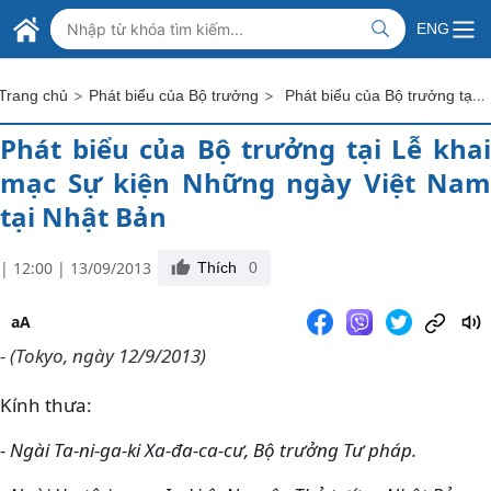
Skip to Main Content
BỘ NGOẠI GIAO VIỆT NAM
ENG
MINISTRY OF FOREIGN AFFAIRS
>
>
Phát biểu của Bộ trưởng tại Lễ khai mạc Sự kiện Những ngày Việt Nam tại Nhật Bản
Trang chủ
Phát biểu của Bộ trưởng
Phát biểu của Bộ trưởng tại Lễ khai
mạc Sự kiện Những ngày Việt Nam
tại Nhật Bản
| 12:00 | 13/09/2013
Thích
0
aA
- (Tokyo, ngày 12/9/2013)
Kính thưa:
- Ngài Ta-ni-ga-ki Xa-đa-ca-cư, Bộ trưởng Tư pháp.