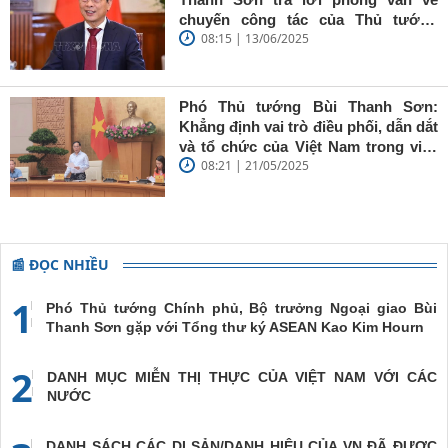
'tâm trong,
chuyến công tác của Thủ tướng
trí sáng, bút
08:15 | 13/06/2025
Chính phủ đến Estonia, Pháp và
sắc'
Thụy Điển
Phó Thủ tướng Bùi Thanh Sơn:
Khẳng định vai trò điều phối, dẫn dắt
và tổ chức của Việt Nam trong việc
08:21 | 21/05/2025
đề cao chủ nghĩa đa phương, đoàn
kết quốc tế
📰 ĐỌC NHIỀU
1
Phó Thủ tướng Chính phủ, Bộ trưởng Ngoại giao Bùi
Thanh Sơn gặp với Tổng thư ký ASEAN Kao Kim Hourn
2
DANH MỤC MIỄN THỊ THỰC CỦA VIỆT NAM VỚI CÁC
NƯỚC
DANH SÁCH CÁC DI SẢN/DANH HIỆU CỦA VN ĐÃ ĐƯỢC