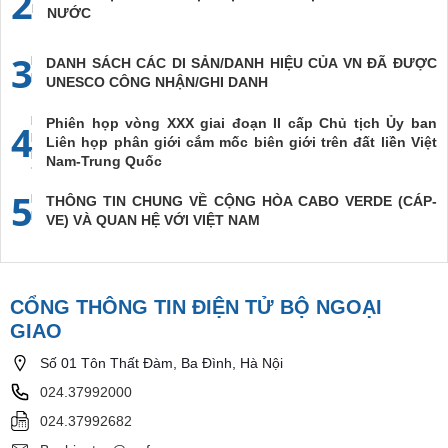
2
NƯỚC
3
DANH SÁCH CÁC DI SẢN/DANH HIỆU CỦA VN ĐÃ ĐƯỢC
UNESCO CÔNG NHẬN/GHI DANH
Phiên họp vòng XXX giai đoạn II cấp Chủ tịch Ủy ban
4
Liên họp phân giới cắm mốc biên giới trên đất liền Việt
Nam-Trung Quốc
5
THÔNG TIN CHUNG VỀ CỘNG HÒA CABO VERDE (CÁP-
VE) VÀ QUAN HỆ VỚI VIỆT NAM
CỔNG THÔNG TIN ĐIỆN TỬ BỘ NGOẠI
GIAO
Số 01 Tôn Thất Đàm, Ba Đình, Hà Nội
024.37992000
024.37992682