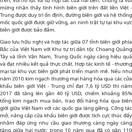
trên, với nỗ lực và sự hợp tác của hai bên, chúng ta vui
mừng nhận thấy tình hình biên giới trên đất liền Việt -
Trung được duy trì ổn định, đường biên giới và hệ thống
mốc quốc giới được giữ vững, an ninh trật tự tại khu vực
biên giới được bảo đảm.
Giao lưu hữu nghị và hợp tác giữa 07 tỉnh biên giới phía
Bắc của Việt Nam với Khu tự trị dân tộc Choang Quảng
Tây và tỉnh Vân Nam, Trung Quốc ngày càng hiệu quả
và đạt nhiều kết quả thực chất. Hợp tác kinh tế - thương
mại tại khu vực biên giới phát triển mạnh mẽ. Nếu như
năm 2010 kim ngạch thương mại hàng hóa qua các cửa
khẩu biên giới Việt - Trung chỉ đạt 7,6 tỷ USD thì năm
2017 đã tăng lên gần 40 tỷ USD, chiếm khoảng 85%
tổng kim ngạch mua bán, trao đổi hàng hóa qua biên
giới giữa Việt Nam với các quốc gia láng giềng. Công tác
mở, nâng cấp cửa khẩu biên giới được tích cực thúc đẩy
nhằm đáp ứng nhu cầu giao thương càng ngày càng
tăng giữa hai nước; trong 10 năm qua đã có gần 110