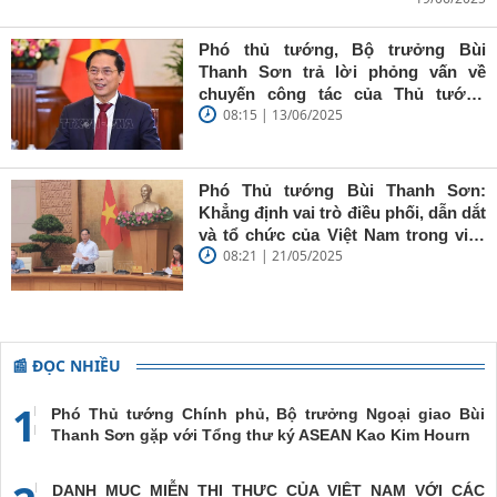
Bùi Thanh
Sơn: Nhà
báo trẻ cần
Phó thủ tướng, Bộ trưởng Bùi
giữ vững
Thanh Sơn trả lời phỏng vấn về
'tâm trong,
chuyến công tác của Thủ tướng
trí sáng, bút
08:15 | 13/06/2025
Chính phủ đến Estonia, Pháp và
sắc'
Thụy Điển
Phó Thủ tướng Bùi Thanh Sơn:
Khẳng định vai trò điều phối, dẫn dắt
và tổ chức của Việt Nam trong việc
08:21 | 21/05/2025
đề cao chủ nghĩa đa phương, đoàn
kết quốc tế
📰 ĐỌC NHIỀU
1
Phó Thủ tướng Chính phủ, Bộ trưởng Ngoại giao Bùi
Thanh Sơn gặp với Tổng thư ký ASEAN Kao Kim Hourn
DANH MỤC MIỄN THỊ THỰC CỦA VIỆT NAM VỚI CÁC