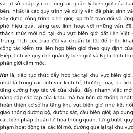
và cơ sở pháp lý cho công tác quản lý biên giới của hai
bên, nhất là các quy trình về xử lý vấn đề phát sinh và
xây dựng công trình biên giới; kịp thời trao đổi và ứng
phó hiệu quả, sáng tạo, linh hoạt với những vấn đề,
thách thức mới nổi tại khu vực biên giới đất liền Việt -
Trung. Tích cực trao đổi và chuẩn bị tốt để triển khai
công tác kiểm tra liên hợp biên giới theo quy định của
Hiệp định về quy chế quản lý biên giới và Nghị định thư
phân giới cắm mốc.
Hai
là, tiếp tục thúc đẩy hợp tác tại khu vực biên giới,
nhất là trong các lĩnh vực kinh tế, thương mại, du lịch;
tăng cường hợp tác về cửa khẩu, đẩy nhanh việc mở,
nâng cấp các cặp cửa khẩu mà hai bên đã thống nhất;
hoàn thiện cơ sở hạ tầng khu vực biên giới như kết nối
giao thông đường bộ, đường sắt, cầu biên giới; áp dụng
các biện pháp thuận lợi hóa thông quan, từng bước quy
phạm hoạt động tại các lối mở, đường qua lại tại khu vực