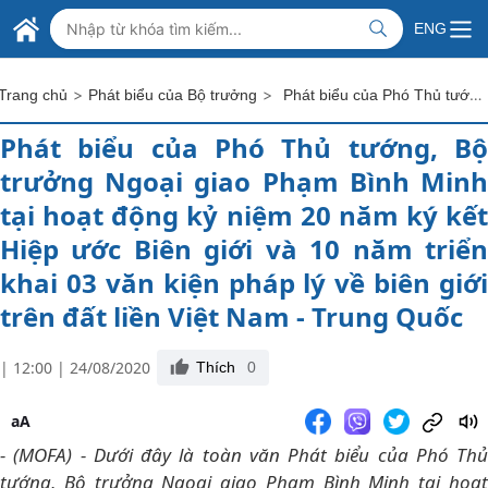
Skip to Main Content
BỘ NGOẠI GIAO VIỆT NAM
ENG
MINISTRY OF FOREIGN AFFAIRS
>
>
Phát biểu của Phó Thủ tướng, Bộ trưởng Ngoại giao Phạm Bình Minh tại hoạt động kỷ niệm 20 năm ký kết Hiệp ước Biên giới và 10 năm triển khai 03 văn kiện pháp lý về biên giới trên đất liền Việt Nam - Trung Quốc
Trang chủ
Phát biểu của Bộ trưởng
Phát biểu của Phó Thủ tướng, Bộ
trưởng Ngoại giao Phạm Bình Minh
tại hoạt động kỷ niệm 20 năm ký kết
Hiệp ước Biên giới và 10 năm triển
khai 03 văn kiện pháp lý về biên giới
trên đất liền Việt Nam - Trung Quốc
| 12:00 | 24/08/2020
Thích
0
aA
- (MOFA) - Dưới đây là toàn văn Phát biểu của Phó Thủ
tướng, Bộ trưởng Ngoại giao Phạm Bình Minh tại hoạt