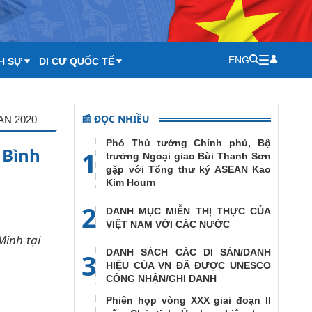
ENG
H SỰ
DI CƯ QUỐC TẾ
📰 ĐỌC NHIỀU
EAN 2020
Phó Thủ tướng Chính phủ, Bộ
 Bình
1
trưởng Ngoại giao Bùi Thanh Sơn
gặp với Tổng thư ký ASEAN Kao
Kim Hourn
2
DANH MỤC MIỄN THỊ THỰC CỦA
VIỆT NAM VỚI CÁC NƯỚC
Minh tại
DANH SÁCH CÁC DI SẢN/DANH
3
HIỆU CỦA VN ĐÃ ĐƯỢC UNESCO
CÔNG NHẬN/GHI DANH
Phiên họp vòng XXX giai đoạn II