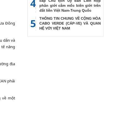
4
cấp Chủ tịch Ủy ban Liên họp
phân giới cắm mốc biên giới trên
đất liền Việt Nam-Trung Quốc
THÔNG TIN CHUNG VỀ CỘNG HÒA
5
đưa Đông
CABO VERDE (CÁP-VE) VÀ QUAN
HỆ VỚI VIỆT NAM
u dân và
 tế năng
rường địa
EAN phải
g về một