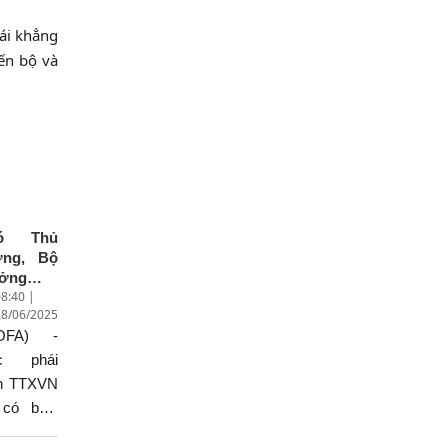
tái khẳng
ến bộ và
ó Thủ
ớng, Bộ
ưởng
8:40 |
oại giao
28/06/2025
i Thanh
OFA) -
 trả lời
ỏng vấn
c phái
 kết quả
ên TTXVN
uyến
 có buổi
g tác tại
ỏng vấn
ung