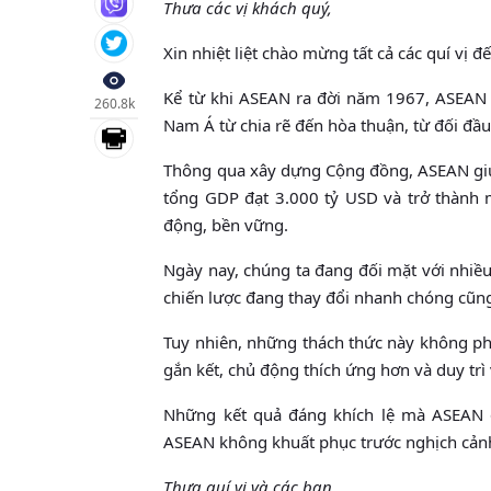
Thưa các vị khách quý,
Xin nhiệt liệt chào mừng tất cả các quí vị
Kể từ khi ASEAN ra đời năm 1967, ASEAN 
260.8k
Nam Á từ chia rẽ đến hòa thuận, từ đối đầ
Thông qua xây dựng Cộng đồng, ASEAN giúp
tổng GDP đạt 3.000 tỷ USD và trở thành 
động, bền vững.
Ngày nay, chúng ta đang đối mặt với nhiều
chiến lược đang thay đổi nhanh chóng cũng
Tuy nhiên, những thách thức này không ph
gắn kết, chủ động thích ứng hơn và duy trì 
Những kết quả đáng khích lệ mà ASEAN 
ASEAN không khuất phục trước nghịch cản
Thưa quí vị và các bạn,