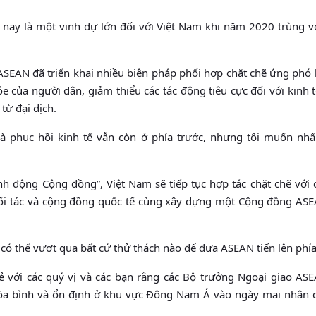
ay là một vinh dự lớn đối với Việt Nam khi năm 2020 trùng vớ
SEAN đã triển khai nhiều biện pháp phối hợp chặt chẽ ứng phó 
e của người dân, giảm thiểu các tác động tiêu cực đối với kinh 
từ đại dịch.
và phục hồi kinh tế vẫn còn ở phía trước, nhưng tôi muốn nh
 động Cộng đồng”, Việt Nam sẽ tiếp tục hợp tác chặt chẽ với 
ối tác và cộng đồng quốc tế cùng xây dựng một Cộng đồng AS
a có thể vượt qua bất cứ thử thách nào để đưa ASEAN tiến lên phía
 sẻ với các quý vị và các bạn rằng các Bộ trưởng Ngoại giao AS
hòa bình và ổn định ở khu vực Đông Nam Á vào ngày mai nhân 