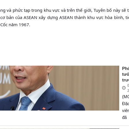
ăng và phức tạp trong khu vực và trên thế giới, Tuyên bố này sẽ 
c cơ bản của ASEAN xây dựng ASEAN thành khu vực hòa bình, ti
 Cốc năm 1967.
Ph
tư
tr
0
Ng
Bù
(M
Sơn
ph
Đặ
về
vi
ch
đã
côn
ph
Tr