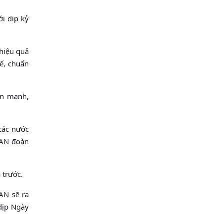
i dịp kỷ
hiệu quả
tế, chuẩn
ấn mạnh,
các nước
EAN đoàn
 trước.
EAN sẽ ra
dịp Ngày