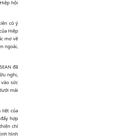
Hiệp hội
iện có ý
 của Hiệp
iấc mơ về
ên ngoài,
ASEAN đã
ữu nghị,
n vào sức
dưới mái
liệt của
 đẩy hợp
hiện chí
ịnh hình