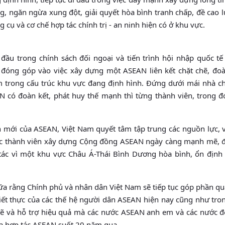
, ngăn ngừa xung đột, giải quyết hòa bình tranh chấp, đề cao l
g cụ và cơ chế hợp tác chính trị - an ninh hiện có ở khu vực.
ầu trong chính sách đối ngoại và tiến trình hội nhập quốc tế 
 đóng góp vào việc xây dựng một ASEAN liên kết chặt chẽ, đoà
tâm trong cấu trúc khu vực đang định hình. Đứng dưới mái nhà c
 có đoàn kết, phát huy thế mạnh thì từng thành viên, trong đó
iển mới của ASEAN, Việt Nam quyết tâm tập trung các nguồn lực,
ớc thành viên xây dựng Cộng đồng ASEAN ngày càng mạnh mẽ, đ
tác vì một khu vực Châu Á-Thái Bình Dương hòa bình, ổn định 
nữa rằng Chính phủ và nhân dân Việt Nam sẽ tiếp tục góp phần q
 thiết thực của các thế hệ người dân ASEAN hiện nay cũng như tr
chẽ và hỗ trợ hiệu quả mà các nước ASEAN anh em và các nước đ
ia hợp tác ASEAN suốt 20 năm qua.