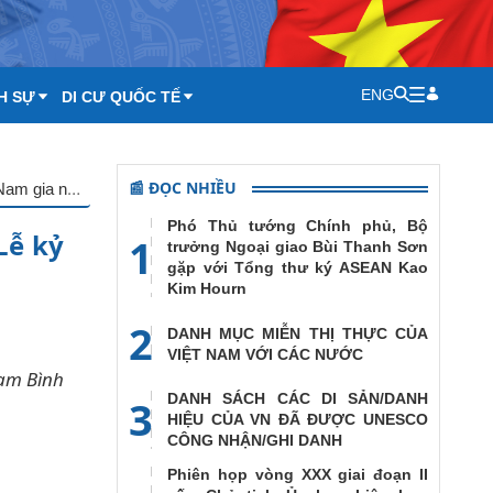
ENG
H SỰ
DI CƯ QUỐC TẾ
📰 ĐỌC NHIỀU
Phát biểu của Phó Thủ tướng, Bộ trưởng Phạm Bình Minh tại Lễ kỷ niệm 20 năm ngày Việt Nam gia nhập ASEAN
Phó Thủ tướng Chính phủ, Bộ
Lễ kỷ
1
trưởng Ngoại giao Bùi Thanh Sơn
gặp với Tổng thư ký ASEAN Kao
Kim Hourn
2
DANH MỤC MIỄN THỊ THỰC CỦA
VIỆT NAM VỚI CÁC NƯỚC
hạm Bình
DANH SÁCH CÁC DI SẢN/DANH
3
HIỆU CỦA VN ĐÃ ĐƯỢC UNESCO
CÔNG NHẬN/GHI DANH
Phiên họp vòng XXX giai đoạn II