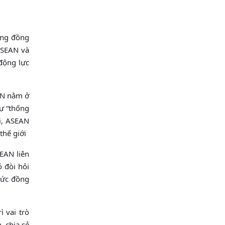
ộng đồng
 ASEAN và
 động lực
AN nằm ở
sự “thống
ại, ASEAN
thế giới
EAN liên
 đòi hỏi
sức đồng
 vai trò
, chia sẻ