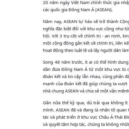
20 năm ngày Việt Nam chính thức gia nhậ
các quốc gia Đông Nam Á (ASEAN).
Năm nay, ASEAN tự hào sẽ trở thành Cộng
nghĩa đặc biệt đối với khu vực cũng như t
hội. Với 3 trụ cột về chính trị - an ninh,
một cộng đồng gắn kết về chính trị, liên kế
hoạt động theo luật lệ và lấy người dân là
Song 48 năm trước, ít ai có thể hình dun
dần đưa Đông Nam Á từ một khu vực bị chi
đoàn kết và tin cậy lẫn nhau, cùng phấn đấ
mạnh của đoàn kết đã giúp chúng ta vượt 
nhà chung ASEAN và chia sẻ một vận mệnh
Gần nửa thế kỷ qua, dù trải qua không í
mình. ASEAN đã và đang là nhân tố quan 
tác và phát triển ở khu vực Châu Á-Thái 
và quyết tâm hợp tác, chúng ta không nhữ