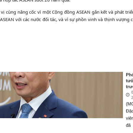
 vị cùng nâng cốc vì một Cộng đồng ASEAN gắn kết và phát triể
ASEAN với các nước đối tác, và vì sự phồn vinh và thịnh vượng c
Ph
tư
tr
0
Ng
Bù
(M
Sơn
ph
Đặ
về
vi
ch
đã
côn
ph