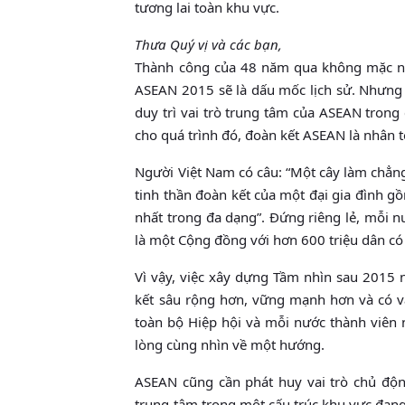
tương lai toàn khu vực.
Thưa Quý vị và các bạn,
Thành công của 48 năm qua không mặc n
ASEAN 2015 sẽ là dấu mốc lịch sử. Nhưng đ
duy trì vai trò trung tâm của ASEAN trong c
cho quá trình đó, đoàn kết ASEAN là nhân 
Người Việt Nam có câu: “Một cây làm chẳn
tinh thần đoàn kết của một đại gia đình g
nhất trong đa dạng”. Đứng riêng lẻ, mỗi n
là một Cộng đồng với hơn 600 triệu dân có
Vì vậy, việc xây dựng Tầm nhìn sau 2015 
kết sâu rộng hơn, vững mạnh hơn và có va
toàn bộ Hiệp hội và mỗi nước thành viên 
lòng cùng nhìn về một hướng.
ASEAN cũng cần phát huy vai trò chủ động
trung tâm trong một cấu trúc khu vực đang 