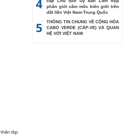
4
cấp Chủ tịch Ủy ban Liên họp
phân giới cắm mốc biên giới trên
đất liền Việt Nam-Trung Quốc
THÔNG TIN CHUNG VỀ CỘNG HÒA
5
CABO VERDE (CÁP-VE) VÀ QUAN
HỆ VỚI VIỆT NAM
 nhân dịp