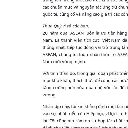
các chuẩn mực và nguyên tắc ứng xử chung
quốc tế, củng cố và nâng cao giá trị các côn
Thưa Quý vị và các bạn,
20 năm qua, ASEAN luôn là ưu tiên hàng đ
Nam. Là thành viên tích cực, Việt Nam đã
thống nhất, tiếp tục đóng vai trò trung 
ASEAN, chúng tôi luôn nhận thức rõ ASEAN
Nam mới vững mạnh.
Với tinh thần đó, trong giai đoạn phát tr
mọi khó khăn, thách thức để cùng các nư
tăng cường hơn nữa quan hệ với các đối 
vượng.
Nhân dịp này, tôi xin khẳng định một lần 
vào sự phát triển của Hiệp hội, vì lợi ích
lai. Tôi cũng xin cảm ơn sự hợp tác chặt 
dành cho Việt Nam trong quá trình tham g