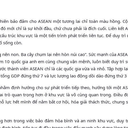
hiên bảo đảm cho ASEAN một tương lai chỉ toàn màu hồng. C
ó mới chỉ là sự khởi đầu, chứ chưa phải là đích cuối. Liên kết
ấu trúc khu vực là một tiến trình phát triển liên tục. Để duy trì
tố sống còn.
g nên non. Ba cây chụm lại nên hòn núi cao”. Sức mạnh của ASE
ồm 10 quốc gia anh em cùng chung vận mệnh, luôn biết duy trì 
ước thành viên ASEAN chỉ là các quốc gia vừa và nhỏ. Tập hợp l
 tổng GDP đứng thứ 7 và lực lượng lao động dồi dào đứng thứ 3 
nhằm định hướng cho sự phát triển tiếp theo, hướng tới một AS
i trò quan trọng hơn ở khu vực là vô cùng quan trọng. Điều đó
nỗ lực hết mình để nắm bắt cơ hội, hóa giải thách thức, chung 
 hơn trong việc bảo đảm hòa bình và an ninh khu vực, duy trì
định hình, tiếp tục đi đầu trong việc đẩy mạnh xây dựng lòng tin