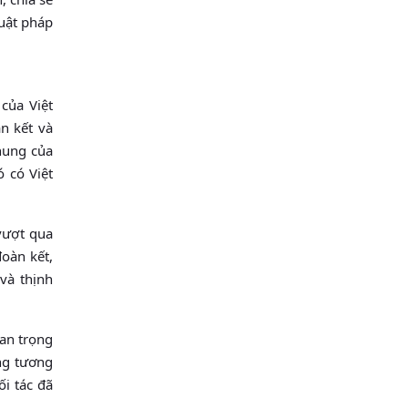
uật pháp
của Việt
n kết và
hung của
 có Việt
 vượt qua
oàn kết,
và thịnh
uan trọng
ong tương
ối tác đã