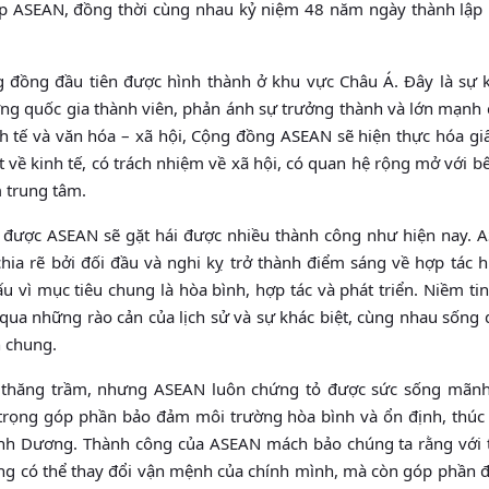
p ASEAN, đồng thời cùng nhau kỷ niệm 48 năm ngày thành lập 
 đồng đầu tiên được hình thành ở khu vực Châu Á. Đây là sự k
ừng quốc gia thành viên, phản ánh sự trưởng thành và lớn mạnh
 kinh tế và văn hóa – xã hội, Cộng đồng ASEAN sẽ hiện thực hóa g
t về kinh tế, có trách nhiệm về xã hội, có quan hệ rộng mở với b
m trung tâm.
g được ASEAN sẽ gặt hái được nhiều thành công như hiện nay. 
a rẽ bởi đối đầu và nghi kỵ trở thành điểm sáng về hợp tác h
u vì mục tiêu chung là hòa bình, hợp tác và phát triển. Niềm ti
qua những rào cản của lịch sử và sự khác biệt, cùng nhau sống 
 chung.
t thăng trầm, nhưng ASEAN luôn chứng tỏ được sức sống mãnh 
trọng góp phần bảo đảm môi trường hòa bình và ổn định, thúc
Bình Dương. Thành công của ASEAN mách bảo chúng ta rằng với t
ng có thể thay đổi vận mệnh của chính mình, mà còn góp phần đ