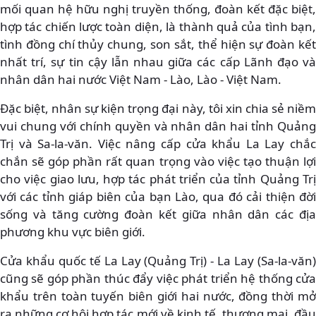
mối quan hệ hữu nghị truyền thống, đoàn kết đặc biệt,
hợp tác chiến lược toàn diện, là thành quả của tình bạn,
tình đồng chí thủy chung, son sắt, thể hiện sự đoàn kết
nhất trí, sự tin cậy lẫn nhau giữa các cấp Lãnh đạo và
nhân dân hai nước Việt Nam - Lào, Lào - Việt Nam.
Đặc biệt, nhân sự kiện trọng đại này, tôi xin chia sẻ niềm
vui chung với chính quyền và nhân dân hai tỉnh Quảng
Trị và Sa-la-văn. Việc nâng cấp cửa khẩu La Lay chắc
chắn sẽ góp phần rất quan trọng vào việc tạo thuận lợi
cho việc giao lưu, hợp tác phát triển của tỉnh Quảng Trị
với các tỉnh giáp biên của bạn Lào, qua đó cải thiện đời
sống và tăng cường đoàn kết giữa nhân dân các địa
phương khu vực biên giới.
Cửa khẩu quốc tế La Lay (Quảng Trị) - La Lay (Sa-la-văn)
cũng sẽ góp phần thúc đẩy việc phát triển hệ thống cửa
khẩu trên toàn tuyến biên giới hai nước, đồng thời mở
ra những cơ hội hợp tác mới về kinh tế, thương mại, đầu