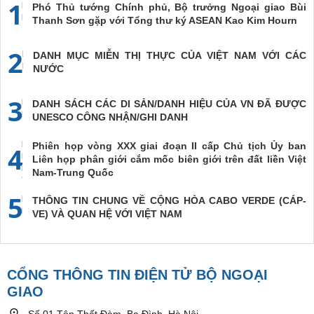
1
Phó Thủ tướng Chính phủ, Bộ trưởng Ngoại giao Bùi
Thanh Sơn gặp với Tổng thư ký ASEAN Kao Kim Hourn
2
DANH MỤC MIỄN THỊ THỰC CỦA VIỆT NAM VỚI CÁC
NƯỚC
3
DANH SÁCH CÁC DI SẢN/DANH HIỆU CỦA VN ĐÃ ĐƯỢC
UNESCO CÔNG NHẬN/GHI DANH
Phiên họp vòng XXX giai đoạn II cấp Chủ tịch Ủy ban
4
Liên họp phân giới cắm mốc biên giới trên đất liền Việt
Nam-Trung Quốc
5
THÔNG TIN CHUNG VỀ CỘNG HÒA CABO VERDE (CÁP-
VE) VÀ QUAN HỆ VỚI VIỆT NAM
CỔNG THÔNG TIN ĐIỆN TỬ BỘ NGOẠI
GIAO
Số 01 Tôn Thất Đàm, Ba Đình, Hà Nội