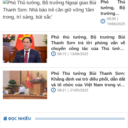
Phó Thủ
tướng, Bộ
trưởng
09:39 |
Ngoại giao
19/06/2025
Bùi Thanh
Sơn: Nhà
báo trẻ cần
Phó thủ tướng, Bộ trưởng Bùi
giữ vững
Thanh Sơn trả lời phỏng vấn về
'tâm trong,
chuyến công tác của Thủ tướng
trí sáng, bút
08:15 | 13/06/2025
Chính phủ đến Estonia, Pháp và
sắc'
Thụy Điển
Phó Thủ tướng Bùi Thanh Sơn:
Khẳng định vai trò điều phối, dẫn dắt
và tổ chức của Việt Nam trong việc
08:21 | 21/05/2025
đề cao chủ nghĩa đa phương, đoàn
kết quốc tế
📰 ĐỌC NHIỀU