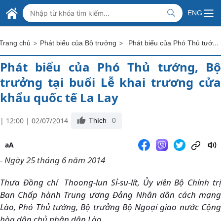
Skip to Main Content
BỘ NGOẠI GIAO VIỆT NAM
ENG
MINISTRY OF FOREIGN AFFAIRS
>
>
Phát biểu của Phó Thủ tướng, Bộ trưởng tại buổi Lễ khai trương cửa khẩu quốc tế La Lay
Trang chủ
Phát biểu của Bộ trưởng
Phát biểu của Phó Thủ tướng, Bộ
trưởng tại buổi Lễ khai trương cửa
khẩu quốc tế La Lay
| 12:00 | 02/07/2014
Thích
0
aA
- Ngày 25 tháng 6 năm 2014
Thưa Đồng chí Thoong-lun Sỉ-su-lít, Ủy viên Bộ Chính trị
Ban Chấp hành Trung ương Đảng Nhân dân cách mạng
Lào, Phó Thủ tướng, Bộ trưởng Bộ Ngoại giao nước Cộng
hòa dân chủ nhân dân Lào,