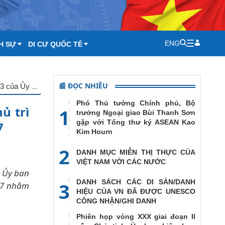
ENG
H SỰ
DI CƯ QUỐC TẾ
📰 ĐỌC NHIỀU
Phó Thủ tướng, Bộ trưởng Bộ Ngoại giao Phạm Bình Minh chủ trì phiên họp toàn thể lần thứ 3 của Ủy ban Quốc gia về APEC 2017
Phó Thủ tướng Chính phủ, Bộ
ủ trì
1
trưởng Ngoại giao Bùi Thanh Sơn
gặp với Tổng thư ký ASEAN Kao
7
Kim Hourn
2
DANH MỤC MIỄN THỊ THỰC CỦA
VIỆT NAM VỚI CÁC NƯỚC
h Ủy ban
DANH SÁCH CÁC DI SẢN/DANH
3
017 nhằm
HIỆU CỦA VN ĐÃ ĐƯỢC UNESCO
CÔNG NHẬN/GHI DANH
Phiên họp vòng XXX giai đoạn II