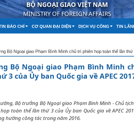
BỘ NGOẠI GIAO VIỆT NAM
MINISTRY OF FOREIGN AFFAIRS
IN BÁO CHÍ
CƠ QUAN ĐẠI DIỆN
DỊCH VỤ CÔNG
TIN LÃN
ng Bộ Ngoại giao Phạm Bình Minh ch
hứ 3 của Ủy ban Quốc gia về APEC 201
 tướng, Bộ trưởng Bộ Ngoại giao Phạm Bình Minh - Chủ tịc
n họp toàn thể lần thứ 3 của Ủy ban Quốc gia về APEC 2
ng hướng công tác trong năm 2016.