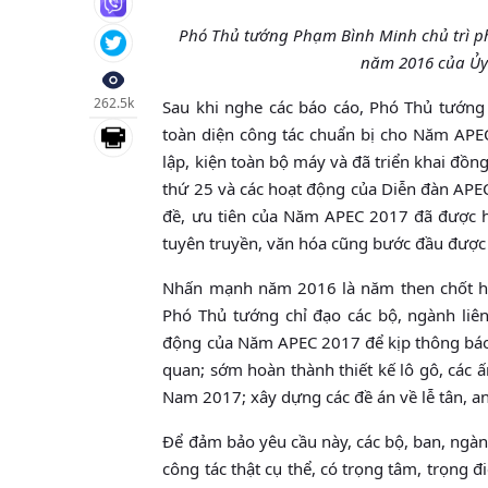
Phó Thủ tướng Phạm Bình Minh chủ trì p
năm 2016 của Ủy
262.5k
Sau khi nghe các báo cáo, Phó Thủ tướng
toàn diện công tác chuẩn bị cho Năm APE
lập, kiện toàn bộ máy và đã triển khai đồn
thứ 25 và các hoạt động của Diễn đàn APE
đề, ưu tiên của Năm APEC 2017 đã được ho
tuyên truyền, văn hóa cũng bước đầu được 
Nhấn mạnh năm 2016 là năm then chốt hoàn
Phó Thủ tướng chỉ đạo các bộ, ngành liên
động của Năm APEC 2017 để kịp thông báo d
quan; sớm hoàn thành thiết kế lô gô, các
Nam 2017; xây dựng các đề án về lễ tân, a
Để đảm bảo yêu cầu này, các bộ, ban, ngà
công tác thật cụ thể, có trọng tâm, trọng