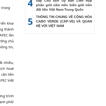
4
cấp Chủ tịch Ủy ban Liên họp
phân giới cắm mốc biên giới trên
 trong
đất liền Việt Nam-Trung Quốc
THÔNG TIN CHUNG VỀ CỘNG HÒA
5
CABO VERDE (CÁP-VE) VÀ QUAN
iển khai
HỆ VỚI VIỆT NAM
ng thành
 APEC lần
ướng chủ
ông tin,
t nhiều,
ịch hoạt
 cần liên
PEC Việt
ng trình
mạnh phối