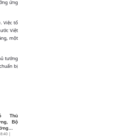
ưởng ứng
 Việc tổ
ước Việt
năng, một
hủ tướng
chuẩn bị
ó Thủ
ớng, Bộ
ưởng
8:40 |
oại giao