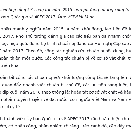
hiên họp tổng kết công tác năm 2015, bàn phương hướng công tác
 ban Quốc gia về APEC 2017. Ảnh: VGP/Hải Minh
 nhấn mạnh ý nghĩa năm 2015 là năm khởi động, tạo tiền đề tr
C 2017. Phó Thủ tướng đánh giá cao các tiểu ban đã nhanh chó
g bộ, hiệu quả, đúng Lộ trình chuẩn bị đăng cai Hội nghị Cấp cao
C năm 2017. Theo đó, công tác nghiên cứu chuẩn bị nội dung, h
àn thiện một bước. Các công tác chuẩn bị về cơ sở vật chất, th
triển khai.
 tất công tác chuẩn bị với khối lượng công tác sẽ tăng lên rấ
 quan đẩy nhanh việc chuẩn bị chủ đề, các ưu tiên sáng kiến, l
ịp cuối năm 2016 theo thông lệ; hoàn tất cơ sở vật chất và hậu
 ấn phẩm tuyên truyền về đất nước, con người Việt Nam và Năm A
n ninh-y tế…
nh thành viên Ủy ban Quốc gia về APEC 2017 cần hoàn thiện chươ
 điểm, có phân công, phân nhiệm rõ ràng. Bên cạnh đó, cần đẩy 