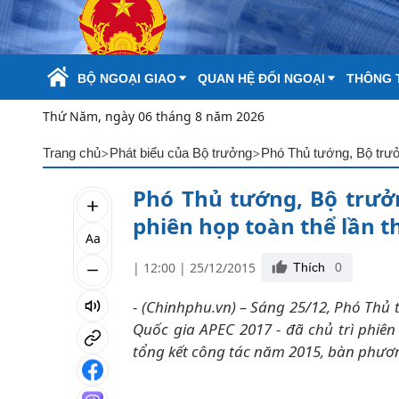
Skip to Main Content
BỘ NGOẠI GIAO
QUAN HỆ ĐỐI NGOẠI
THÔNG T
Thứ Năm, ngày 06 tháng 8 năm 2026
>
>
Trang chủ
Phát biểu của Bộ trưởng
Phó Thủ tướng, Bộ trưở
phiên họp toàn thể lần t
Aa
| 12:00 | 25/12/2015
Thích
0
- (Chinhphu.vn) – Sáng 25/12, Phó Thủ
Quốc gia APEC 2017 - đã chủ trì phiê
tổng kết công tác năm 2015, bàn phươ