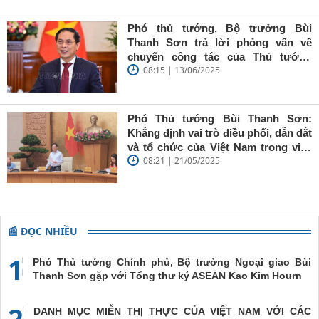
Sơn: Nhà
báo trẻ cần
Phó thủ tướng, Bộ trưởng Bùi
giữ vững
Thanh Sơn trả lời phỏng vấn về
'tâm trong,
chuyến công tác của Thủ tướng
trí sáng, bút
08:15 | 13/06/2025
Chính phủ đến Estonia, Pháp và
sắc'
Thụy Điển
Phó Thủ tướng Bùi Thanh Sơn:
Khẳng định vai trò điều phối, dẫn dắt
và tổ chức của Việt Nam trong việc
08:21 | 21/05/2025
đề cao chủ nghĩa đa phương, đoàn
kết quốc tế
📰 ĐỌC NHIỀU
1
Phó Thủ tướng Chính phủ, Bộ trưởng Ngoại giao Bùi
Thanh Sơn gặp với Tổng thư ký ASEAN Kao Kim Hourn
2
DANH MỤC MIỄN THỊ THỰC CỦA VIỆT NAM VỚI CÁC