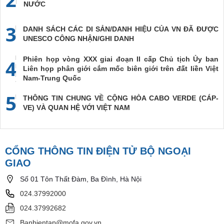
NƯỚC
3
DANH SÁCH CÁC DI SẢN/DANH HIỆU CỦA VN ĐÃ ĐƯỢC
UNESCO CÔNG NHẬN/GHI DANH
Phiên họp vòng XXX giai đoạn II cấp Chủ tịch Ủy ban
4
Liên họp phân giới cắm mốc biên giới trên đất liền Việt
Nam-Trung Quốc
5
THÔNG TIN CHUNG VỀ CỘNG HÒA CABO VERDE (CÁP-
VE) VÀ QUAN HỆ VỚI VIỆT NAM
CỔNG THÔNG TIN ĐIỆN TỬ BỘ NGOẠI
GIAO
Số 01 Tôn Thất Đàm, Ba Đình, Hà Nội
024.37992000
024.37992682
Banbientap@mofa.gov.vn