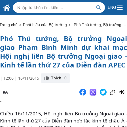
Skip to Main Content
BỘ NGOẠI GIAO VIỆT NAM
ENG
MINISTRY OF FOREIGN AFFAIRS
>
>
Phó Thủ tướng, Bộ trưởng Ngoại giao Phạm Bình Minh dự khai mạc Hội nghị liên Bộ trưởng Ngoại giao - Kinh tế lần thứ 27 của Diễn đàn APEC
Trang chủ
Phát biểu của Bộ trưởng
Phó Thủ tướng, Bộ trưởng Ngoại
giao Phạm Bình Minh dự khai mạc
Hội nghị liên Bộ trưởng Ngoại giao -
Kinh tế lần thứ 27 của Diễn đàn APEC
| 12:00 | 16/11/2015
Thích
0
aA
-
Chiều 16/11/2015, Hội nghị liên Bộ trưởng Ngoại giao -
Kinh tế lần thứ 27 của Diễn đàn hợp tác kinh tế châu Á -