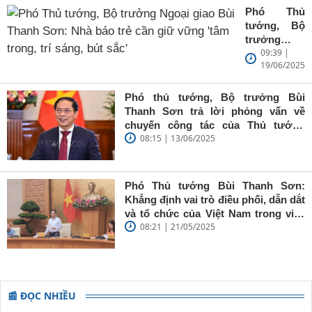
Phó Thủ
tướng, Bộ
trưởng
09:39 |
Ngoại giao
19/06/2025
Bùi Thanh
Sơn: Nhà
báo trẻ cần
Phó thủ tướng, Bộ trưởng Bùi
giữ vững
Thanh Sơn trả lời phỏng vấn về
'tâm trong,
chuyến công tác của Thủ tướng
trí sáng, bút
08:15 | 13/06/2025
Chính phủ đến Estonia, Pháp và
sắc'
Thụy Điển
Phó Thủ tướng Bùi Thanh Sơn:
Khẳng định vai trò điều phối, dẫn dắt
và tổ chức của Việt Nam trong việc
08:21 | 21/05/2025
đề cao chủ nghĩa đa phương, đoàn
kết quốc tế
📰 ĐỌC NHIỀU