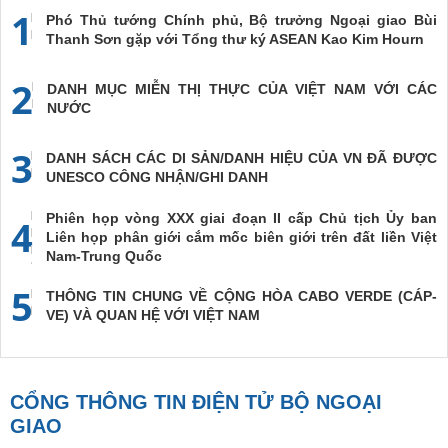
1
Phó Thủ tướng Chính phủ, Bộ trưởng Ngoại giao Bùi
Thanh Sơn gặp với Tổng thư ký ASEAN Kao Kim Hourn
2
DANH MỤC MIỄN THỊ THỰC CỦA VIỆT NAM VỚI CÁC
NƯỚC
3
DANH SÁCH CÁC DI SẢN/DANH HIỆU CỦA VN ĐÃ ĐƯỢC
UNESCO CÔNG NHẬN/GHI DANH
Phiên họp vòng XXX giai đoạn II cấp Chủ tịch Ủy ban
4
Liên họp phân giới cắm mốc biên giới trên đất liền Việt
Nam-Trung Quốc
5
THÔNG TIN CHUNG VỀ CỘNG HÒA CABO VERDE (CÁP-
VE) VÀ QUAN HỆ VỚI VIỆT NAM
CỔNG THÔNG TIN ĐIỆN TỬ BỘ NGOẠI
GIAO