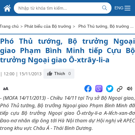
Skip to Main Content
BỘ NGOẠI GIAO VIỆT NAM
ENG
MINISTRY OF FOREIGN AFFAIRS
>
>
Phó Thủ tướng, Bộ trưởng Ngoại giao Phạm Bình Minh tiếp Cựu Bộ trưởng Ngoại giao Ô-xtrây-li-a
Trang chủ
Phát biểu của Bộ trưởng
Phó Thủ tướng, Bộ trưởng Ngoại
giao Phạm Bình Minh tiếp Cựu Bộ
trưởng Ngoại giao Ô-xtrây-li-a
| 12:00 | 15/11/2013
Thích
0
aA
- (MOFA 14/11/2013) - Chiều 14/11 tại Trụ sở Bộ Ngoại giao,
Phó Thủ tướng, Bộ trưởng Ngoại giao Phạm Bình Minh đã
tiếp cựu Bộ trưởng Ngoại giao Ô-xtrây-li-a A-lếch-xan-đơ
Đao-nơ nhân dịp ông tới Hà Nội tham dự Hội nghị về APEC
trong khu vực Châu Á - Thái Bình Dương.