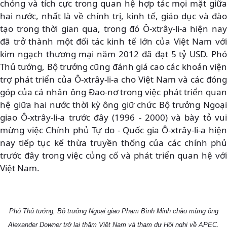
chóng và tích cực trong quan hệ hợp tác mọi mặt giữa
hai nước, nhất là về chính trị, kinh tế, giáo dục và đào
tạo trong thời gian qua, trong đó Ô-xtrây-li-a hiện nay
đã trở thành một đối tác kinh tế lớn của Việt Nam với
kim ngạch thương mại năm 2012 đã đạt 5 tỷ USD. Phó
Thủ tướng, Bộ trưởng cũng đánh giá cao các khoản viện
trợ phát triển của Ô-xtrây-li-a cho Việt Nam và các đóng
góp của cá nhân ông Đao-nơ trong việc phát triển quan
hệ giữa hai nước thời kỳ ông giữ chức Bộ trưởng Ngoại
giao Ô-xtrây-li-a trước đây (1996 - 2000) và bày tỏ vui
mừng việc Chính phủ Tự do - Quốc gia Ô-xtrây-li-a hiện
nay tiếp tục kế thừa truyền thống của các chính phủ
trước đây trong việc củng cố và phát triển quan hệ với
Việt Nam.
Phó Thủ tướng, Bộ trưởng Ngoại giao Phạm Bình Minh chào mừng ông
Alexander Downer trở lại thăm Việt Nam và tham dự Hội nghị về APEC.