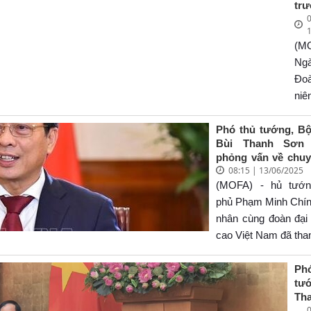
tr
Ch
Đản
0
Ng
Ph
t
Bù
Ch
nh
(M
Sơ
dịp
lu
báo
Ng
Hộ
gi
xé
Đo
'tâ
thư
qu
ni
tr
các
nh
phủ
bút
ph
2
Lễ
Phó thủ tướng, B
th
Bùi Thanh Sơn 
203
dư
phỏng vấn về chu
Di
báo
08:15 | 13/06/2025
tác của Thủ tướn
Kin
bi
phủ đến Estonia,
(MOFA) - hủ tướn
gi
202
Thụy Điển
phủ Phạm Minh Chín
tạ
hư
nhân cùng đoàn đại
Tâ
kỷ 
cao Việt Nam đã th
Qu
nă
nghị Đại dương L
ng
Bá
quốc lần thứ 3 (
Ph
26/
Cá
tư
tiến hành các hoạt 
Việ
Th
phương tại Pháp, t
0
Sơ