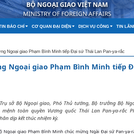
BỘ NGOẠI GIAO VIỆT NAM
MINISTRY OF FOREIGN AFFAIRS
IN BÁO CHÍ
CƠ QUAN ĐẠI DIỆN
DỊCH VỤ CÔNG
TIN LÃN
ng Ngoại giao Phạm Bình Minh tiếp Đại sứ Thái Lan Pan-ya-rắc
g Ngoại giao Phạm Bình Minh tiếp Đ
i Trụ sở Bộ Ngoại giao, Phó Thủ tướng, Bộ trưởng Bộ Ng
 mệnh toàn quyền Vương quốc Thái Lan Pan-ya-rắc P
hân dịp kết thúc nhiệm kỳ.
 Bộ Ngoại giao Phạm Bình Minh chúc mừng Ngài Đại sứ Pan-ya-r