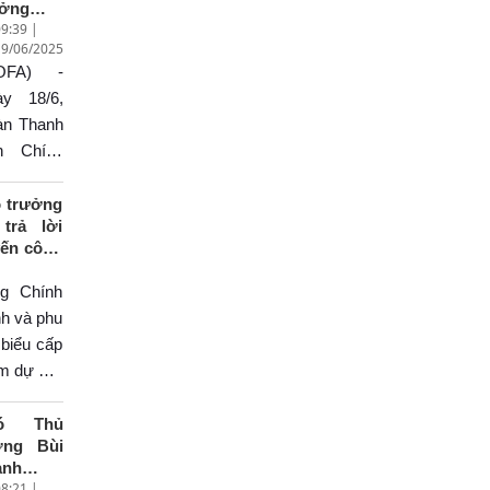
ưởng
ính phủ
g bộ lần
9:39 |
oại giao
ạm Minh
hứ ba
19/06/2025
i Thanh
ính nhân
ằm thảo
OFA) -
n: Nhà
 tham dự
ận, xem
 trẻ cần
ày 18/6,
i nghị
ữ vững
t, biểu
àn Thanh
m trong,
ờng niên
yết cho
ên Chính
í sáng,
 Nhà tiên
iệm kỳ
 tổ chức
 sắc'
ong lần
025 –
 tuyên
ộ trưởng
ứ 16 của
trả lời
0.
ơng 'Nhà
yến công
ễn đàn
 trẻ tiêu
g Chính
h tế thế
ểu' năm
 Pháp và
g Chính
ới (WEF)
5,
h và phu
i Thiên
ớng tới
 biểu cấp
n, Trung
niệm 100
am dự Hội
ốc từ
m Ngày
iên hợp
ày 24-
o chí
UNOC 3),
ó Thủ
6.
ch mạng
ớng Bùi
động song
t Nam và
anh
hăm chính
8:21 |
n: