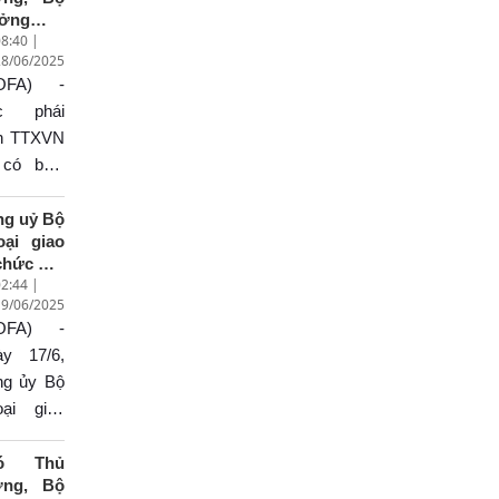
ưởng
8:40 |
oại giao
28/06/2025
i Thanh
OFA) -
 trả lời
ỏng vấn
c phái
 kết quả
ên TTXVN
uyến
 có buổi
g tác tại
ỏng vấn
ung
ó Thủ
ng uỷ Bộ
ốc của
oại giao
ủ tướng
ớng, Bộ
chức Hội
ính phủ
ởng
2:44 |
hị Ban
ạm Minh
oại giao
19/06/2025
ấp hành
ính
i Thanh
OFA) -
ng bộ
n về kết
n thứ ba
ày 17/6,
iệm kỳ
ả chuyến
ng ủy Bộ
0 - 2025
g tác tại
oại giao
ung Quốc
chức Hội
a Thủ
hị Ban
ó Thủ
ng
ớng, Bộ
ấp hành