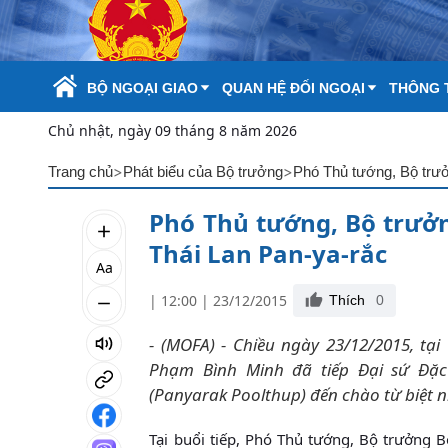
Skip to Main Content
BỘ NGOẠI GIAO
QUAN HỆ ĐỐI NGOẠI
THÔNG T
Chủ nhật, ngày 09 tháng 8 năm 2026
>
>
Trang chủ
Phát biểu của Bộ trưởng
Phó Thủ tướng, Bộ trưở
Phó Thủ tướng, Bộ trưởn
Thái Lan Pan-ya-rắc
Aa
| 12:00 | 23/12/2015
Thích
0
- (MOFA) - Chiều ngày 23/12/2015, tạ
Phạm Bình Minh đã tiếp Đại sứ Đặc
(Panyarak Poolthup) đến chào từ biệt n
Tại buổi tiếp, Phó Thủ tướng, Bộ trưởng