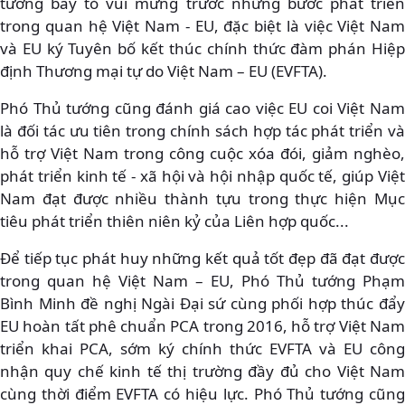
tướng bày tỏ vui mừng trước những bước phát triển
trong quan hệ Việt Nam - EU, đặc biệt là việc Việt Nam
và EU ký Tuyên bố kết thúc chính thức đàm phán Hiệp
định Thương mại tự do Việt Nam – EU (EVFTA).
Phó Thủ tướng cũng đánh giá cao việc EU coi Việt Nam
là đối tác ưu tiên trong chính sách hợp tác phát triển và
hỗ trợ Việt Nam trong công cuộc xóa đói, giảm nghèo,
phát triển kinh tế - xã hội và hội nhập quốc tế, giúp Việt
Nam đạt được nhiều thành tựu trong thực hiện Mục
tiêu phát triển thiên niên kỷ của Liên hợp quốc...
Để tiếp tục phát huy những kết quả tốt đẹp đã đạt được
trong quan hệ Việt Nam – EU, Phó Thủ tướng Phạm
Bình Minh đề nghị Ngài Đại sứ cùng phối hợp thúc đẩy
EU hoàn tất phê chuẩn PCA trong 2016, hỗ trợ Việt Nam
triển khai PCA, sớm ký chính thức EVFTA và EU công
nhận quy chế kinh tế thị trường đầy đủ cho Việt Nam
cùng thời điểm EVFTA có hiệu lực. Phó Thủ tướng cũng