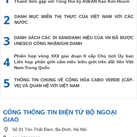
Thanh Sơn gặp với Tổng thư ký ASEAN Kao Kim Hourn
2
DANH MỤC MIỄN THỊ THỰC CỦA VIỆT NAM VỚI CÁC
NƯỚC
3
DANH SÁCH CÁC DI SẢN/DANH HIỆU CỦA VN ĐÃ ĐƯỢC
UNESCO CÔNG NHẬN/GHI DANH
Phiên họp vòng XXX giai đoạn II cấp Chủ tịch Ủy ban
4
Liên họp phân giới cắm mốc biên giới trên đất liền Việt
Nam-Trung Quốc
5
THÔNG TIN CHUNG VỀ CỘNG HÒA CABO VERDE (CÁP-
VE) VÀ QUAN HỆ VỚI VIỆT NAM
CỔNG THÔNG TIN ĐIỆN TỬ BỘ NGOẠI
GIAO
Số 01 Tôn Thất Đàm, Ba Đình, Hà Nội