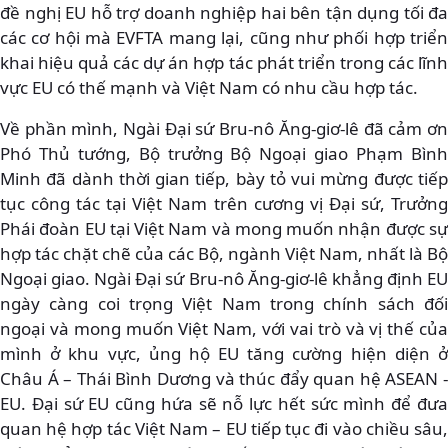
đề nghị EU hỗ trợ doanh nghiệp hai bên tận dụng tối đa
các cơ hội mà EVFTA mang lại, cũng như phối hợp triển
khai hiệu quả các dự án hợp tác phát triển trong các lĩnh
vực EU có thế mạnh và Việt Nam có nhu cầu hợp tác.
Về phần mình, Ngài Đại sứ Bru-nô Ăng-giơ-lê đã cảm ơn
Phó Thủ tướng, Bộ trưởng Bộ Ngoại giao Phạm Bình
Minh đã dành thời gian tiếp, bày tỏ vui mừng được tiếp
tục công tác tại Việt Nam trên cương vị Đại sứ, Trưởng
Phái đoàn EU tại Việt Nam và mong muốn nhận được sự
hợp tác chặt chẽ của các Bộ, ngành Việt Nam, nhất là Bộ
Ngoại giao. Ngài Đại sứ Bru-nô Ăng-giơ-lê khẳng định EU
ngày càng coi trọng Việt Nam trong chính sách đối
ngoại và mong muốn Việt Nam, với vai trò và vị thế của
mình ở khu vực, ủng hộ EU tăng cường hiện diện ở
Châu Á – Thái Bình Dương và thúc đẩy quan hệ ASEAN -
EU. Đại sứ EU cũng hứa sẽ nỗ lực hết sức mình để đưa
quan hệ hợp tác Việt Nam – EU tiếp tục đi vào chiều sâu,