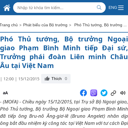
Skip to Main Content
BỘ NGOẠI GIAO VIỆT NAM
ENG
MINISTRY OF FOREIGN AFFAIRS
>
>
Phó Thủ tướng, Bộ trưởng Ngoại giao Phạm Bình Minh tiếp Đại sứ, Trưởng phái đoàn Liên minh Châu Âu tại Việt Nam
Trang chủ
Phát biểu của Bộ trưởng
Phó Thủ tướng, Bộ trưởng Ngoại
giao Phạm Bình Minh tiếp Đại sứ,
Trưởng phái đoàn Liên minh Châu
Âu tại Việt Nam
| 12:00 | 15/12/2015
Thích
0
aA
- (MOFA) - Chiều ngày 15/12/2015, tại Trụ sở Bộ Ngoại giao,
Phó Thủ tướng, Bộ trưởng Bộ Ngoại giao Phạm Bình Minh
đã tiếp ông Bru-nô Ăng-giơ-lê (Bruno Angelet) nhân dịp
ông bắt đầu nhiệm kỳ công tác tại Việt Nam với tư cách Đại