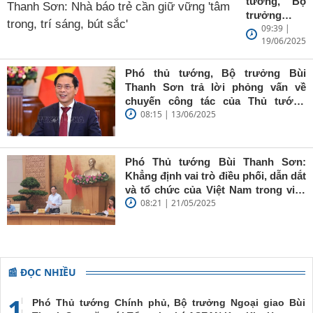
tướng, Bộ
trưởng
09:39 |
Ngoại giao
19/06/2025
Bùi Thanh
Sơn: Nhà
báo trẻ cần
Phó thủ tướng, Bộ trưởng Bùi
giữ vững
Thanh Sơn trả lời phỏng vấn về
'tâm trong,
chuyến công tác của Thủ tướng
trí sáng, bút
08:15 | 13/06/2025
Chính phủ đến Estonia, Pháp và
sắc'
Thụy Điển
Phó Thủ tướng Bùi Thanh Sơn:
Khẳng định vai trò điều phối, dẫn dắt
và tổ chức của Việt Nam trong việc
08:21 | 21/05/2025
đề cao chủ nghĩa đa phương, đoàn
kết quốc tế
📰 ĐỌC NHIỀU
1
Phó Thủ tướng Chính phủ, Bộ trưởng Ngoại giao Bùi