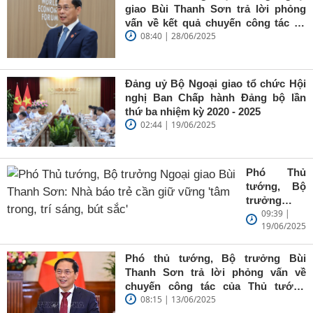
giao Bùi Thanh Sơn trả lời phỏng
vấn về kết quả chuyến công tác tại
08:40 | 28/06/2025
Trung Quốc của Thủ tướng Chính
phủ Phạm Minh Chính
Đảng uỷ Bộ Ngoại giao tổ chức Hội
nghị Ban Chấp hành Đảng bộ lần
thứ ba nhiệm kỳ 2020 - 2025
02:44 | 19/06/2025
Phó Thủ
tướng, Bộ
trưởng
09:39 |
Ngoại giao
19/06/2025
Bùi Thanh
Sơn: Nhà
báo trẻ cần
Phó thủ tướng, Bộ trưởng Bùi
giữ vững
Thanh Sơn trả lời phỏng vấn về
'tâm trong,
chuyến công tác của Thủ tướng
trí sáng, bút
08:15 | 13/06/2025
Chính phủ đến Estonia, Pháp và
sắc'