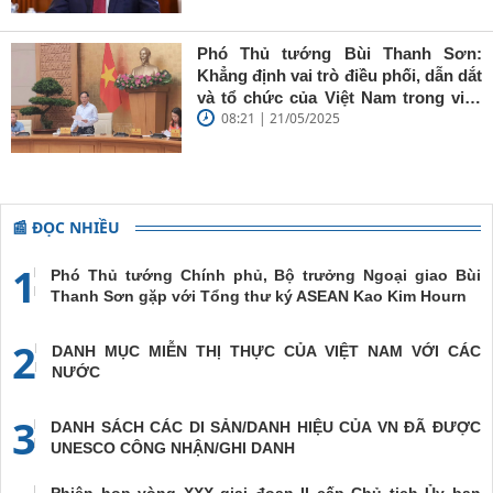
Thụy Điển
Phó Thủ tướng Bùi Thanh Sơn:
Khẳng định vai trò điều phối, dẫn dắt
và tổ chức của Việt Nam trong việc
08:21 | 21/05/2025
đề cao chủ nghĩa đa phương, đoàn
kết quốc tế
📰 ĐỌC NHIỀU
1
Phó Thủ tướng Chính phủ, Bộ trưởng Ngoại giao Bùi
Thanh Sơn gặp với Tổng thư ký ASEAN Kao Kim Hourn
2
DANH MỤC MIỄN THỊ THỰC CỦA VIỆT NAM VỚI CÁC
NƯỚC
3
DANH SÁCH CÁC DI SẢN/DANH HIỆU CỦA VN ĐÃ ĐƯỢC
UNESCO CÔNG NHẬN/GHI DANH
Phiên họp vòng XXX giai đoạn II cấp Chủ tịch Ủy ban