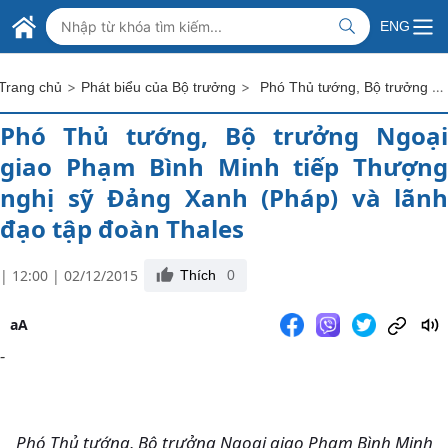
Skip to Main Content
BỘ NGOẠI GIAO VIỆT NAM
ENG
MINISTRY OF FOREIGN AFFAIRS
>
>
Phó Thủ tướng, Bộ trưởng Ngoại giao Phạm Bình Minh tiếp Thượng nghị sỹ Đảng Xanh (Pháp) và lãnh đạo tập đoàn Thales
Trang chủ
Phát biểu của Bộ trưởng
Phó Thủ tướng, Bộ trưởng Ngoại
giao Phạm Bình Minh tiếp Thượng
nghị sỹ Đảng Xanh (Pháp) và lãnh
đạo tập đoàn Thales
| 12:00 | 02/12/2015
Thích
0
aA
-
Phó Thủ tướng, Bộ trưởng Ngoại giao Phạm Bình Minh