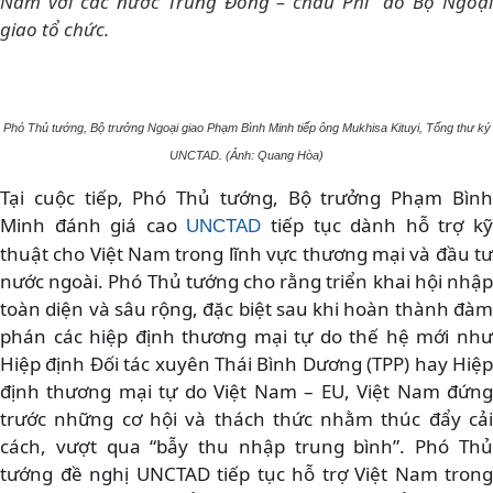
Nam với các nước Trung Đông – châu Phi” do Bộ Ngoại
giao tổ chức.
Phó Thủ tướng, Bộ trưởng Ngoại giao Phạm Bình Minh tiếp ông Mukhisa Kituyi, Tổng thư ký
UNCTAD. (Ảnh: Quang Hòa)
Tại cuộc tiếp, Phó Thủ tướng, Bộ trưởng Phạm Bình
Minh đánh giá cao
tiếp tục dành hỗ trợ k
UNCTAD
thuật cho Việt Nam trong lĩnh vực thương mại và đầu tư
nước ngoài. Phó Thủ tướng cho rằng triển khai hội nhập
toàn diện và sâu rộng, đặc biệt sau khi hoàn thành đàm
phán các hiệp định thương mại tự do thế hệ mới như
Hiệp định Đối tác xuyên Thái Bình Dương (TPP) hay Hiệp
định thương mại tự do Việt Nam – EU, Việt Nam đứng
trước những cơ hội và thách thức nhằm thúc đẩy cải
cách, vượt qua “bẫy thu nhập trung bình”. Phó Thủ
tướng đề nghị UNCTAD tiếp tục hỗ trợ Việt Nam trong