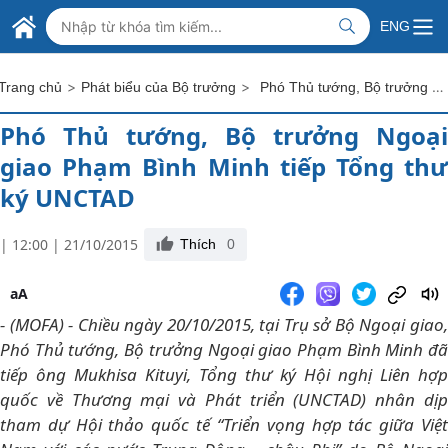
Skip to Main Content
BỘ NGOẠI GIAO VIỆT NAM
ENG
MINISTRY OF FOREIGN AFFAIRS
>
>
Phó Thủ tướng, Bộ trưởng Ngoại giao Phạm Bình Minh tiếp Tổng thư ký UNCTAD
Trang chủ
Phát biểu của Bộ trưởng
Phó Thủ tướng, Bộ trưởng Ngoại
giao Phạm Bình Minh tiếp Tổng thư
ký UNCTAD
| 12:00 | 21/10/2015
Thích
0
aA
- (MOFA) - Chiều ngày 20/10/2015, tại Trụ sở Bộ Ngoại giao,
Phó Thủ tướng, Bộ trưởng Ngoại giao Phạm Bình Minh đã
tiếp ông Mukhisa Kituyi, Tổng thư ký Hội nghị Liên hợp
quốc về Thương mại và Phát triển (UNCTAD) nhân dịp
tham dự Hội thảo quốc tế “Triển vọng hợp tác giữa Việt