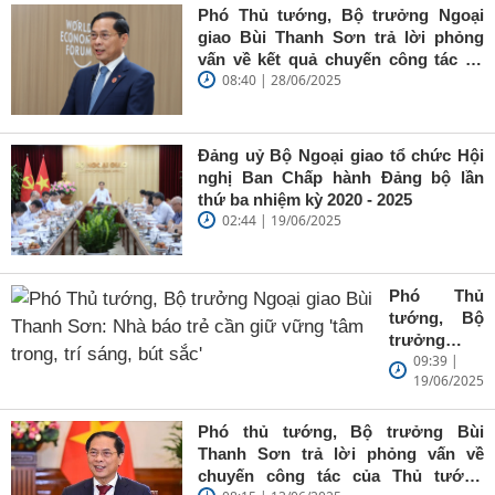
Phó Thủ tướng, Bộ trưởng Ngoại
giao Bùi Thanh Sơn trả lời phỏng
vấn về kết quả chuyến công tác tại
08:40 | 28/06/2025
Trung Quốc của Thủ tướng Chính
phủ Phạm Minh Chính
Đảng uỷ Bộ Ngoại giao tổ chức Hội
nghị Ban Chấp hành Đảng bộ lần
thứ ba nhiệm kỳ 2020 - 2025
02:44 | 19/06/2025
Phó Thủ
tướng, Bộ
trưởng
09:39 |
Ngoại giao
19/06/2025
Bùi Thanh
Sơn: Nhà
báo trẻ cần
Phó thủ tướng, Bộ trưởng Bùi
giữ vững
Thanh Sơn trả lời phỏng vấn về
'tâm trong,
chuyến công tác của Thủ tướng
trí sáng, bút