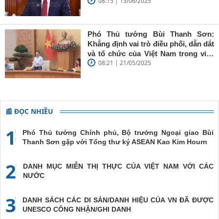
08:15 | 13/06/2025
Chính phủ đến Estonia, Pháp và
sắc'
Thụy Điển
Phó Thủ tướng Bùi Thanh Sơn:
Khẳng định vai trò điều phối, dẫn dắt
và tổ chức của Việt Nam trong việc
08:21 | 21/05/2025
đề cao chủ nghĩa đa phương, đoàn
kết quốc tế
📰 ĐỌC NHIỀU
1
Phó Thủ tướng Chính phủ, Bộ trưởng Ngoại giao Bùi
Thanh Sơn gặp với Tổng thư ký ASEAN Kao Kim Hourn
2
DANH MỤC MIỄN THỊ THỰC CỦA VIỆT NAM VỚI CÁC
NƯỚC
3
DANH SÁCH CÁC DI SẢN/DANH HIỆU CỦA VN ĐÃ ĐƯỢC
UNESCO CÔNG NHẬN/GHI DANH