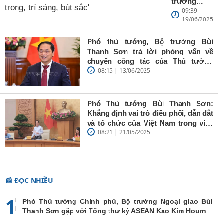
trưởng
09:39 |
Ngoại giao
19/06/2025
Bùi Thanh
Sơn: Nhà
báo trẻ cần
Phó thủ tướng, Bộ trưởng Bùi
giữ vững
Thanh Sơn trả lời phỏng vấn về
'tâm trong,
chuyến công tác của Thủ tướng
trí sáng, bút
08:15 | 13/06/2025
Chính phủ đến Estonia, Pháp và
sắc'
Thụy Điển
Phó Thủ tướng Bùi Thanh Sơn:
Khẳng định vai trò điều phối, dẫn dắt
và tổ chức của Việt Nam trong việc
08:21 | 21/05/2025
đề cao chủ nghĩa đa phương, đoàn
kết quốc tế
📰 ĐỌC NHIỀU
1
Phó Thủ tướng Chính phủ, Bộ trưởng Ngoại giao Bùi
Thanh Sơn gặp với Tổng thư ký ASEAN Kao Kim Hourn