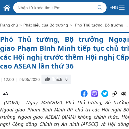
Skip to Main Content
BỘ NGOẠI GIAO VIỆT NAM
ENG
MINISTRY OF FOREIGN AFFAIRS
>
>
Phó Thủ tướng, Bộ trưởng Ngoại giao Phạm Bình Minh tiếp tục chủ trì các Hội nghị trước thềm Hội nghị Cấp cao ASEAN lần thứ 36
Trang chủ
Phát biểu của Bộ trưởng
Phó Thủ tướng, Bộ trưởng Ngoại
giao Phạm Bình Minh tiếp tục chủ trì
các Hội nghị trước thềm Hội nghị Cấp
cao ASEAN lần thứ 36
| 12:00 | 24/06/2020
Thích
0
aA
- (MOFA) - Ngày 24/6/2020, Phó Thủ tướng, Bộ trưởng
Ngoại giao Phạm Bình Minh đã chủ trì các Hội nghị Bộ
trưởng Ngoại giao ASEAN (AMM) không chính thức, Hội
nghị Cộng đồng Chính trị An ninh (APSCC) và Hội đồng