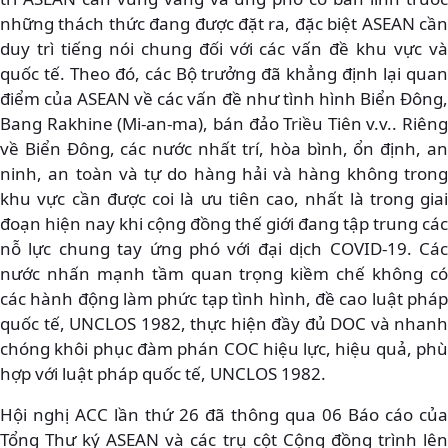
những thách thức đang được đặt ra, đặc biệt ASEAN cần
duy trì tiếng nói chung đối với các vấn đề khu vực và
quốc tế. Theo đó, các Bộ trưởng đã khẳng định lại quan
điểm của ASEAN về các vấn đề như tình hình Biển Đông,
Bang Rakhine (Mi-an-ma), bán đảo Triều Tiên v.v.. Riêng
về Biển Đông, các nước nhất trí, hòa bình, ổn định, an
ninh, an toàn và tự do hàng hải và hàng không trong
khu vực cần được coi là ưu tiên cao, nhất là trong giai
đoạn hiện nay khi cộng đồng thế giới đang tập trung các
nỗ lực chung tay ứng phó với đại dịch COVID-19. Các
nước nhấn mạnh tầm quan trọng kiềm chế không có
các hành động làm phức tạp tình hình, đề cao luật pháp
quốc tế, UNCLOS 1982, thực hiện đầy đủ DOC và nhanh
chóng khôi phục đàm phán COC hiệu lực, hiệu quả, phù
hợp với luật pháp quốc tế, UNCLOS 1982.
Hội nghị ACC lần thứ 26 đã thông qua 06 Báo cáo của
Tổng Thư ký ASEAN và các trụ cột Cộng đồng trình lên