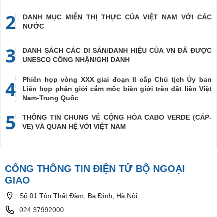
2
DANH MỤC MIỄN THỊ THỰC CỦA VIỆT NAM VỚI CÁC
NƯỚC
3
DANH SÁCH CÁC DI SẢN/DANH HIỆU CỦA VN ĐÃ ĐƯỢC
UNESCO CÔNG NHẬN/GHI DANH
Phiên họp vòng XXX giai đoạn II cấp Chủ tịch Ủy ban
4
Liên họp phân giới cắm mốc biên giới trên đất liền Việt
Nam-Trung Quốc
5
THÔNG TIN CHUNG VỀ CỘNG HÒA CABO VERDE (CÁP-
VE) VÀ QUAN HỆ VỚI VIỆT NAM
CỔNG THÔNG TIN ĐIỆN TỬ BỘ NGOẠI
GIAO
Số 01 Tôn Thất Đàm, Ba Đình, Hà Nội
024.37992000