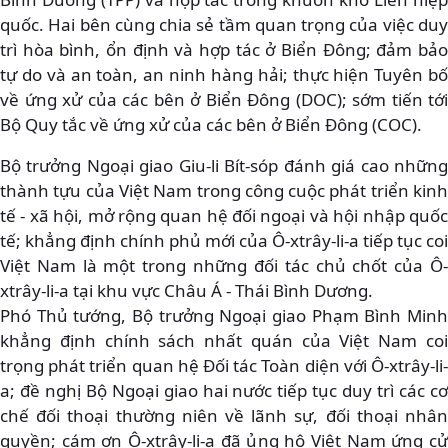
quốc. Hai bên cùng chia sẻ tầm quan trọng của việc duy
trì hòa bình, ổn định và hợp tác ở Biển Đông; đảm bảo
tự do và an toàn, an ninh hàng hải; thực hiện Tuyên bố
về ứng xử của các bên ở Biển Đông (DOC); sớm tiến tới
Bộ Quy tắc về ứng xử của các bên ở Biển Đông (COC).
Bộ trưởng Ngoại giao Giu-li Bít-sóp đánh giá cao những
thành tựu của Việt Nam trong công cuộc phát triển kinh
tế - xã hội, mở rộng quan hệ đối ngoại và hội nhập quốc
tế; khẳng định chính phủ mới của Ô-xtrây-li-a tiếp tục coi
Việt Nam là một trong những đối tác chủ chốt của Ô-
xtrây-li-a tại khu vực Châu Á - Thái Bình Dương.
Phó Thủ tướng, Bộ trưởng Ngoại giao Phạm Bình Minh
khẳng định chính sách nhất quán của Việt Nam coi
trọng phát triển quan hệ Đối tác Toàn diện với Ô-xtrây-li-
a; đề nghị Bộ Ngoại giao hai nước tiếp tục duy trì các cơ
chế đối thoại thường niên về lãnh sự, đối thoại nhân
quyền; cám ơn Ô-xtrây-li-a đã ủng hộ Việt Nam ứng cử