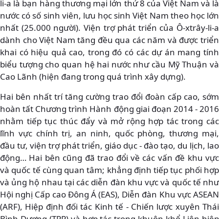
li-a là bạn hàng thương mại lớn thứ 8 của Việt Nam và là
nước có số sinh viên, lưu học sinh Việt Nam theo học lớn
nhất (25.000 người). Viện trợ phát triển của Ô-xtrây-li-a
dành cho Việt Nam tăng đều qua các năm và được triển
khai có hiệu quả cao, trong đó có các dự án mang tính
biểu tượng cho quan hệ hai nước như cầu Mỹ Thuận và
Cao Lãnh (hiện đang trong quá trình xây dựng).
Hai bên nhất trí tăng cường trao đổi đoàn cấp cao, sớm
hoàn tất Chương trình Hành động giai đoạn 2014 - 2016
nhằm tiếp tục thúc đẩy và mở rộng hợp tác trong các
lĩnh vực chính trị, an ninh, quốc phòng, thương mại,
đầu tư, viện trợ phát triển, giáo dục - đào tạo, du lịch, lao
động… Hai bên cũng đã trao đổi về các vấn đề khu vực
và quốc tế cùng quan tâm; khẳng định tiếp tục phối hợp
và ủng hộ nhau tại các diễn đàn khu vực và quốc tế như
Hội nghị Cấp cao Đông Á (EAS), Diễn đàn Khu vực ASEAN
(ARF), Hiệp định đối tác Kinh tế - Chiến lược xuyên Thái
Bình Dương (TPP) và hợp tác trong khuôn khổ Liên hiệp