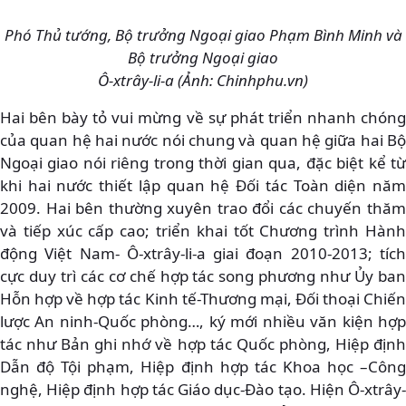
Phó Thủ tướng, Bộ trưởng Ngoại giao Phạm Bình Minh và
Bộ trưởng Ngoại giao
Ô-xtrây-li-a (Ảnh: Chinhphu.vn)
Hai bên bày tỏ vui mừng về sự phát triển nhanh chóng
của quan hệ hai nước nói chung và quan hệ giữa hai Bộ
Ngoại giao nói riêng trong thời gian qua, đặc biệt kể từ
khi hai nước thiết lập quan hệ Đối tác Toàn diện năm
2009. Hai bên thường xuyên trao đổi các chuyến thăm
và tiếp xúc cấp cao; triển khai tốt Chương trình Hành
động Việt Nam- Ô-xtrây-li-a giai đoạn 2010-2013; tích
cực duy trì các cơ chế hợp tác song phương như Ủy ban
Hỗn hợp về hợp tác Kinh tế-Thương mại, Đối thoại Chiến
lược An ninh-Quốc phòng…, ký mới nhiều văn kiện hợp
tác như Bản ghi nhớ về hợp tác Quốc phòng, Hiệp định
Dẫn độ Tội phạm, Hiệp định hợp tác Khoa học –Công
nghệ, Hiệp định hợp tác Giáo dục-Đào tạo. Hiện Ô-xtrây-