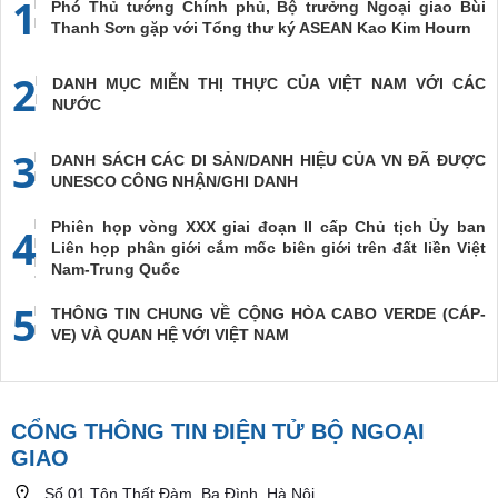
1
Phó Thủ tướng Chính phủ, Bộ trưởng Ngoại giao Bùi
Thanh Sơn gặp với Tổng thư ký ASEAN Kao Kim Hourn
2
DANH MỤC MIỄN THỊ THỰC CỦA VIỆT NAM VỚI CÁC
NƯỚC
3
DANH SÁCH CÁC DI SẢN/DANH HIỆU CỦA VN ĐÃ ĐƯỢC
UNESCO CÔNG NHẬN/GHI DANH
Phiên họp vòng XXX giai đoạn II cấp Chủ tịch Ủy ban
4
Liên họp phân giới cắm mốc biên giới trên đất liền Việt
Nam-Trung Quốc
5
THÔNG TIN CHUNG VỀ CỘNG HÒA CABO VERDE (CÁP-
VE) VÀ QUAN HỆ VỚI VIỆT NAM
CỔNG THÔNG TIN ĐIỆN TỬ BỘ NGOẠI
GIAO
Số 01 Tôn Thất Đàm, Ba Đình, Hà Nội