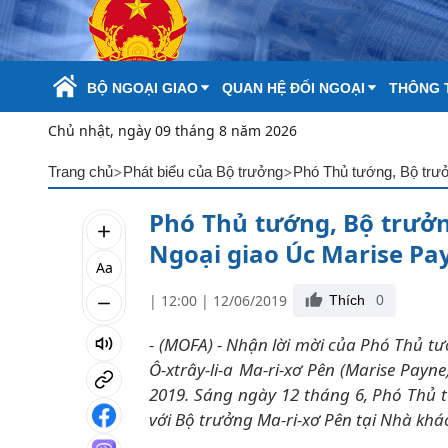
Skip to Main Content
BỘ NGOẠI GIAO
QUAN HỆ ĐỐI NGOẠI
THÔNG T
Chủ nhật, ngày 09 tháng 8 năm 2026
>
>
Trang chủ
Phát biểu của Bộ trưởng
Phó Thủ tướng, Bộ trư
Phó Thủ tướng, Bộ trưở
Ngoại giao Úc Marise Pa
Aa
| 12:00 | 12/06/2019
Thích
0
- (MOFA) - Nhận lời mời của Phó Thủ t
Ô-xtrây-li-a Ma-ri-xơ Pên (Marise Pay
2019. Sáng ngày 12 tháng 6, Phó Thủ
với Bộ trưởng Ma-ri-xơ Pên tại Nhà khá