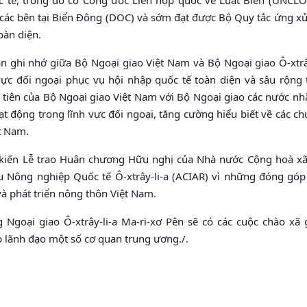
 các bên tại Biển Đông (DOC) và sớm đạt được Bộ Quy tắc ứng xử
oàn diện.
n ghi nhớ giữa Bộ Ngoại giao Việt Nam và Bộ Ngoại giao Ô-xtrây
 đối ngoại phục vụ hội nhập quốc tế toàn diện và sâu rộng 
u tiên của Bộ Ngoại giao Việt Nam với Bộ Ngoại giao các nước 
t động trong lĩnh vực đối ngoại, tăng cường hiểu biết về các 
ệt Nam.
 kiến Lễ trao Huân chương Hữu nghị của Nhà nước Cộng hoà xã
 Nông nghiệp Quốc tế Ô-xtrây-li-a (ACIAR) vì những đóng góp 
à phát triển nông thôn Việt Nam.
Ngoại giao Ô-xtrây-li-a Ma-ri-xơ Pên sẽ có các cuộc chào xã 
lãnh đạo một số cơ quan trung ương./.