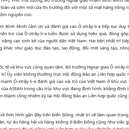
an toàn và sớm mở cửa thị trường đối với một số mặt hàng nông 
 tôm nguyên con.
 Bình Minh cảm ơn và đánh giá cao Ô-xtrây-li-a tiếp tục duy tr
iện trợ của Ô-xtrây-li-a luôn được sử dụng hiệu quả, đóng góp
và nâng cao sinh kế của người dân Việt Nam. Hai bên nhất trí tiế
g khác như giáo dục đào tạo, lao động, đổi mới sáng tạo, nôn
ốc tế và khu vực cùng quan tâm. Bộ trưởng Ngoại giao Ô-xtrây-li
 trí Ủy viên không thường trực Hội đồng Bảo an Liên hợp quốc 
mạnh Ô-xtrây-li-a đánh giá cao vai trò của Việt Nam ở khu vực 
của ASEAN trong cấu trúc khu vực đang định hình; khẳng định t
m thành công nhiệm kỳ tại Hội đồng Bảo an Liên hợp quốc cũng 
về tình hình gần đây trên Biển Đông, nhất trí về tầm quan trọng
oàn, tự do hàng hải và hàng không ở Biển Đông cũng như việc gi
c tế, trong đó có Công ước Liên hợp quốc về Luật Biển (UNCLO