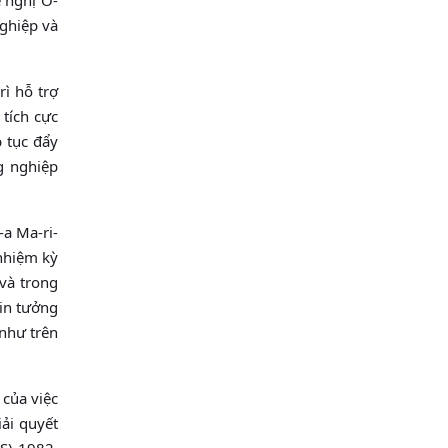
nghiệp và
ì hỗ trợ
 tích cực
p tục đẩy
g nghiệp
-a Ma-ri-
nhiệm kỳ
và trong
in tưởng
như trên
 của việc
ải quyết
S) 1982,