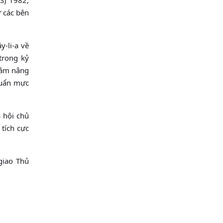
 các bên
-li-a về
trong kỷ
nhằm nâng
chuẩn mực
 hội chủ
tích cực
giao Thủ