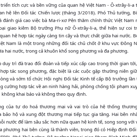
triển tích cực và bền vững của quan hệ Việt Nam - Ô-xtrây-li-a 
uan hệ lên Đối tác Chiến lược (tháng 3/2018). Phó Thủ tướng, B
đánh giá cao việc bà Ma-ri-xơ Pên thăm chính thức Việt Nam 
i giao kiêm Bộ trưởng Phụ nữ Ô-xtrây-li-a, thể hiện sự coi t
 quan hệ hợp tác ngày càng tin cậy và thực chất giữa hai nước. 
 Việt Nam là một trong những đối tác chủ chốt ở khu vực Đông 
 hai nước, trong cả khuôn khổ song phương và đa phương.
duy trì đà trao đổi đoàn và tiếp xúc cấp cao trong thời gian tới,
 hợp tác song phương, đặc biệt là các cuộc gặp thường niên gi
òng và sớm tổ chức Hội nghị Đối tác Kinh tế cấp Bộ trưởng lần 
tăng cường hợp tác về an ninh hàng hải, phòng chống tội phạm x
p, không khai báo và không theo quy định.
g của tự do hoá thương mại và vai trò của hệ thống thươn
 bảo hộ và xung đột thương mại tiếp tục gia tăng. Hai bên nhấ
i nước để làm sâu sắc hơn nữa quan hệ kinh tế, song song với 
 phương hai bên cùng là thành viên, trong đó có Hiệp định Đối
PTPP). Phó Thủ tướng, Bộ trưởng Ngoại giao Phạm Bình Minh đề