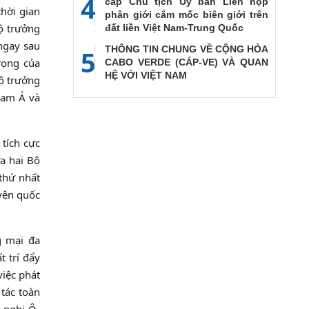
4
cấp Chủ tịch Ủy ban Liên họp
thời gian
phân giới cắm mốc biên giới trên
ộ trưởng
đất liền Việt Nam-Trung Quốc
ngay sau
THÔNG TIN CHUNG VỀ CỘNG HÒA
5
rọng của
CABO VERDE (CÁP-VE) VÀ QUAN
HỆ VỚI VIỆT NAM
Bộ trưởng
Nam Á và
 tích cực
ữa hai Bộ
thứ nhất
uyên quốc
g mại đa
t trí đẩy
việc phát
 tác toàn
 nghị Ô-