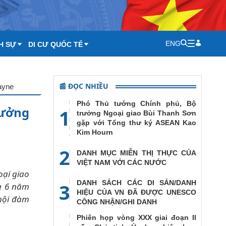
ENG
H SỰ
DI CƯ QUỐC TẾ
📰 ĐỌC NHIỀU
ayne
Phó Thủ tướng Chính phủ, Bộ
rưởng
1
trưởng Ngoại giao Bùi Thanh Sơn
gặp với Tổng thư ký ASEAN Kao
Kim Hourn
2
DANH MỤC MIỄN THỊ THỰC CỦA
VIỆT NAM VỚI CÁC NƯỚC
oại giao
DANH SÁCH CÁC DI SẢN/DANH
3
ng 6 năm
HIỆU CỦA VN ĐÃ ĐƯỢC UNESCO
hội đàm
CÔNG NHẬN/GHI DANH
Phiên họp vòng XXX giai đoạn II