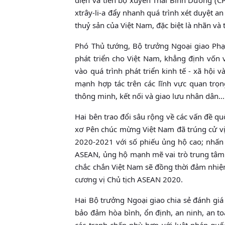
xtrây-li-a đẩy nhanh quá trình xét duyệt 
thuỷ sản của Việt Nam, đặc biệt là nhãn và
Phó Thủ tướng, Bộ trưởng Ngoại giao Phạm
phát triển cho Việt Nam, khẳng định vốn v
vào quá trình phát triển kinh tế - xã hội 
mạnh hợp tác trên các lĩnh vực quan trọn
thông minh, kết nối và giao lưu nhân dân...
Hai bên trao đổi sâu rộng về các vấn đề qu
xơ Pên chúc mừng Việt Nam đã trúng cử vị
2020-2021 với số phiếu ủng hộ cao; nhấn 
ASEAN, ủng hộ mạnh mẽ vai trò trung tâm 
chắc chắn Việt Nam sẽ đồng thời đảm nhiệ
cương vị Chủ tịch ASEAN 2020.
Hai Bộ trưởng Ngoại giao chia sẻ đánh giá 
bảo đảm hòa bình, ổn định, an ninh, an t
các tranh chấp phù hợp với luật pháp quố