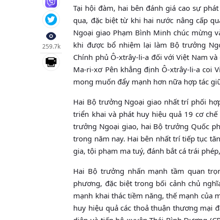
Tại hội đàm, hai bên đánh giá cao sự phát 
qua, đặc biệt từ khi hai nước nâng cấp q
Ngoại giao Phạm Bình Minh chúc mừng và 
khi được bổ nhiệm lại làm Bộ trưởng Ngoạ
259.7k
Chính phủ Ô-xtrây-li-a đối với Việt Nam và
Ma-ri-xơ Pên khẳng định Ô-xtrây-li-a coi
mong muốn đẩy mạnh hơn nữa hợp tác giữa
Hai Bộ trưởng Ngoại giao nhất trí phối hợp 
triển khai và phát huy hiệu quả 19 cơ chế
trưởng Ngoại giao, hai Bộ trưởng Quốc ph
trong năm nay. Hai bên nhất trí tiếp tục 
gia, tội phạm ma tuý, đánh bắt cá trái phé
Hai Bộ trưởng nhấn mạnh tầm quan trọn
phương, đặc biệt trong bối cảnh chủ nghĩa
mạnh khai thác tiềm năng, thế mạnh của mỗ
huy hiệu quả các thoả thuận thương mại đa
diện và tiến bộ xuyên Thái Bình Dương (C