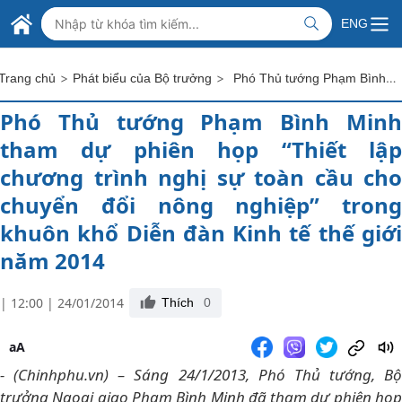
Skip to Main Content
BỘ NGOẠI GIAO VIỆT NAM
ENG
MINISTRY OF FOREIGN AFFAIRS
>
>
Phó Thủ tướng Phạm Bình Minh tham dự phiên họp “Thiết lập chương trình nghị sự toàn cầu cho chuyển đổi nông nghiệp” trong khuôn khổ Diễn đàn Kinh tế thế giới năm 2014
Trang chủ
Phát biểu của Bộ trưởng
Phó Thủ tướng Phạm Bình Minh
tham dự phiên họp “Thiết lập
chương trình nghị sự toàn cầu cho
chuyển đổi nông nghiệp” trong
khuôn khổ Diễn đàn Kinh tế thế giới
năm 2014
| 12:00 | 24/01/2014
Thích
0
aA
- (Chinhphu.vn) – Sáng 24/1/2013, Phó Thủ tướng, Bộ
trưởng Ngoại giao Phạm Bình Minh đã tham dự phiên họp