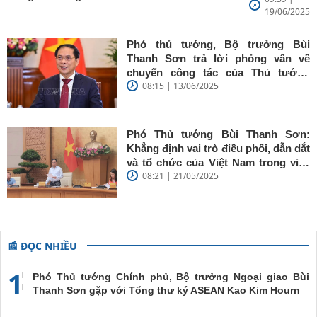
19/06/2025
Bùi Thanh
Sơn: Nhà
báo trẻ cần
Phó thủ tướng, Bộ trưởng Bùi
giữ vững
Thanh Sơn trả lời phỏng vấn về
'tâm trong,
chuyến công tác của Thủ tướng
trí sáng, bút
08:15 | 13/06/2025
Chính phủ đến Estonia, Pháp và
sắc'
Thụy Điển
Phó Thủ tướng Bùi Thanh Sơn:
Khẳng định vai trò điều phối, dẫn dắt
và tổ chức của Việt Nam trong việc
08:21 | 21/05/2025
đề cao chủ nghĩa đa phương, đoàn
kết quốc tế
📰 ĐỌC NHIỀU
1
Phó Thủ tướng Chính phủ, Bộ trưởng Ngoại giao Bùi
Thanh Sơn gặp với Tổng thư ký ASEAN Kao Kim Hourn