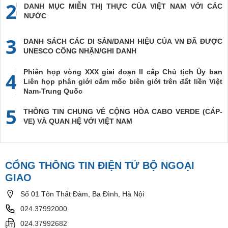
2
DANH MỤC MIỄN THỊ THỰC CỦA VIỆT NAM VỚI CÁC
NƯỚC
3
DANH SÁCH CÁC DI SẢN/DANH HIỆU CỦA VN ĐÃ ĐƯỢC
UNESCO CÔNG NHẬN/GHI DANH
Phiên họp vòng XXX giai đoạn II cấp Chủ tịch Ủy ban
4
Liên họp phân giới cắm mốc biên giới trên đất liền Việt
Nam-Trung Quốc
5
THÔNG TIN CHUNG VỀ CỘNG HÒA CABO VERDE (CÁP-
VE) VÀ QUAN HỆ VỚI VIỆT NAM
CỔNG THÔNG TIN ĐIỆN TỬ BỘ NGOẠI
GIAO
Số 01 Tôn Thất Đàm, Ba Đình, Hà Nội
024.37992000
024.37992682