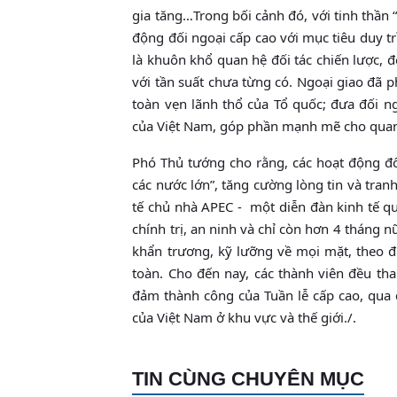
gia tăng…Trong bối cảnh đó, với tinh thần “
động đối ngoại cấp cao với mục tiêu duy t
là khuôn khổ quan hệ đối tác chiến lược, đố
với tần suất chưa từng có. Ngoại giao đã 
toàn vẹn lãnh thổ của Tổ quốc; đưa đối n
của Việt Nam, góp phần mạnh mẽ cho quan h
Phó Thủ tướng cho rằng, các hoạt động đố
các nước lớn”, tăng cường lòng tin và tran
tế chủ nhà APEC - một diễn đàn kinh tế qu
chính trị, an ninh và chỉ còn hơn 4 tháng 
khẩn trương, kỹ lưỡng về mọi mặt, theo đ
toàn. Cho đến nay, các thành viên đều th
đảm thành công của Tuần lễ cấp cao, qua đó
của Việt Nam ở khu vực và thế giới./.
TIN CÙNG CHUYÊN MỤC