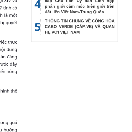
4
ội XIV và
cấp Chủ tịch Ủy ban Liên họp
phân giới cắm mốc biên giới trên
7 tỉnh có
đất liền Việt Nam-Trung Quốc
h là một
THÔNG TIN CHUNG VỀ CỘNG HÒA
5
ghị quyết
CABO VERDE (CÁP-VE) VÀ QUAN
HỆ VỚI VIỆT NAM
iệc thực
nội dung
ự án Cảng
rước đây
riển nông
 hình thế
trong quá
iều hướng