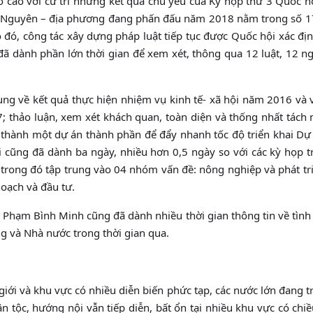
 cáo với cử tri những kết quả chủ yếu của Kỳ họp thứ 3 Quốc h
hái Nguyên – địa phương đang phấn đấu năm 2018 nằm trong số 1
đó, công tác xây dựng pháp luật tiếp tục được Quốc hội xác địn
ã dành phần lớn thời gian để xem xét, thông qua 12 luật, 12 n
ng về kết quả thực hiện nhiệm vụ kinh tế- xã hội năm 2016 và v
thảo luận, xem xét khách quan, toàn diện và thống nhất tách 
 cư thành một dự án thành phần để đẩy nhanh tốc độ triển khai D
cũng đã dành ba ngày, nhiều hơn 0,5 ngày so với các kỳ họp t
n, trong đó tập trung vào 04 nhóm vấn đề: nông nghiệp và phát t
 hoạch và đầu tư.
ủ Phạm Bình Minh cũng đã dành nhiều thời gian thông tin về tình
ng và Nhà nước trong thời gian qua.
giới và khu vực có nhiều diễn biến phức tạp, các nước lớn đang 
dân tộc, hướng nội vẫn tiếp diễn, bất ổn tại nhiều khu vực có ch