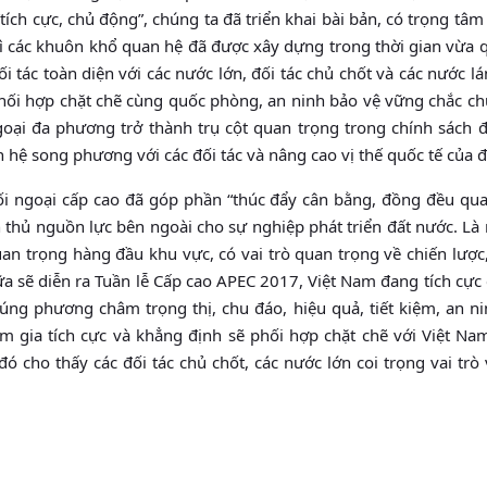
tích cực, chủ động”, chúng ta đã triển khai bài bản, có trọng tâm
rì các khuôn khổ quan hệ đã được xây dựng trong thời gian vừa 
i tác toàn diện với các nước lớn, đối tác chủ chốt và các nước l
phối hợp chặt chẽ cùng quốc phòng, an ninh bảo vệ vững chắc c
goại đa phương trở thành trụ cột quan trọng trong chính sách đ
ệ song phương với các đối tác và nâng cao vị thế quốc tế của đ
i ngoại cấp cao đã góp phần “thúc đẩy cân bằng, đồng đều qua
h thủ nguồn lực bên ngoài cho sự nghiệp phát triển đất nước. Là
an trọng hàng đầu khu vực, có vai trò quan trọng về chiến lược,
nữa sẽ diễn ra Tuần lễ Cấp cao APEC 2017, Việt Nam đang tích cực
úng phương châm trọng thị, chu đáo, hiệu quả, tiết kiệm, an ni
am gia tích cực và khẳng định sẽ phối hợp chặt chẽ với Việt Na
 cho thấy các đối tác chủ chốt, các nước lớn coi trọng vai trò 