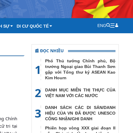
ENG
H SỰ
DI CƯ QUỐC TẾ
📰 ĐỌC NHIỀU
Phó Thủ tướng Chính phủ, Bộ
1
trưởng Ngoại giao Bùi Thanh Sơn
gặp với Tổng thư ký ASEAN Kao
Kim Hourn
2
DANH MỤC MIỄN THỊ THỰC CỦA
VIỆT NAM VỚI CÁC NƯỚC
DANH SÁCH CÁC DI SẢN/DANH
3
HIỆU CỦA VN ĐÃ ĐƯỢC UNESCO
ng Chính
CÔNG NHẬN/GHI DANH
 tri tại
Phiên họp vòng XXX giai đoạn II