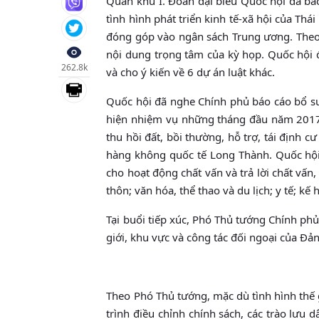
Quân khu I. Đoàn đại biểu Quốc hội đã báo
tình hình phát triển kinh tế-xã hội của T
đóng góp vào ngân sách Trung ương. Theo 
nội dung trọng tâm của kỳ họp. Quốc hội đ
262.8k
và cho ý kiến về 6 dự án luật khác.
Quốc hội đã nghe Chính phủ báo cáo bổ su
hiện nhiệm vụ những tháng đầu năm 2017; 
thu hồi đất, bồi thường, hỗ trợ, tái định
hàng không quốc tế Long Thành. Quốc hội 
cho hoạt động chất vấn và trả lời chất vấ
thôn; văn hóa, thể thao và du lịch; y tế; kế
Tại buổi tiếp xúc, Phó Thủ tướng Chính ph
giới, khu vực và công tác đối ngoại của Đả
Theo Phó Thủ tướng, mặc dù tình hình thế 
trình điều chỉnh chính sách, các trào lưu 