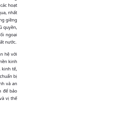
 các hoạt
qua, nhất
áng giềng
hủ quyền,
ối ngoại
ất nước.
n hệ với
 nền kinh
 kinh tế,
 chuẩn bị
nh và an
m để bảo
và vị thế