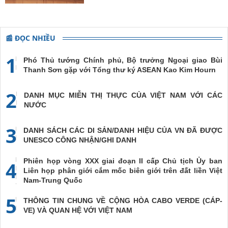
📰 ĐỌC NHIỀU
1
Phó Thủ tướng Chính phủ, Bộ trưởng Ngoại giao Bùi
Thanh Sơn gặp với Tổng thư ký ASEAN Kao Kim Hourn
2
DANH MỤC MIỄN THỊ THỰC CỦA VIỆT NAM VỚI CÁC
NƯỚC
3
DANH SÁCH CÁC DI SẢN/DANH HIỆU CỦA VN ĐÃ ĐƯỢC
UNESCO CÔNG NHẬN/GHI DANH
Phiên họp vòng XXX giai đoạn II cấp Chủ tịch Ủy ban
4
Liên họp phân giới cắm mốc biên giới trên đất liền Việt
Nam-Trung Quốc
5
THÔNG TIN CHUNG VỀ CỘNG HÒA CABO VERDE (CÁP-
VE) VÀ QUAN HỆ VỚI VIỆT NAM