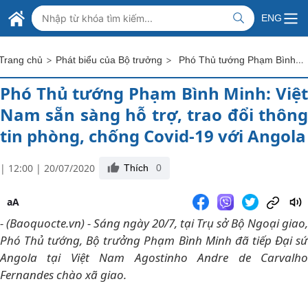
Skip to Main Content
BỘ NGOẠI GIAO VIỆT NAM
ENG
MINISTRY OF FOREIGN AFFAIRS
>
>
Phó Thủ tướng Phạm Bình Minh: Việt Nam sẵn sàng hỗ trợ, trao đổi thông tin phòng, chống Covid-19 với Angola
Trang chủ
Phát biểu của Bộ trưởng
Phó Thủ tướng Phạm Bình Minh: Việt
Nam sẵn sàng hỗ trợ, trao đổi thông
tin phòng, chống Covid-19 với Angola
| 12:00 | 20/07/2020
Thích
0
aA
- (Baoquocte.vn) - Sáng ngày 20/7, tại Trụ sở Bộ Ngoại giao,
Phó Thủ tướng, Bộ trưởng Phạm Bình Minh đã tiếp Đại sứ
Angola tại Việt Nam Agostinho Andre de Carvalho
Fernandes chào xã giao.