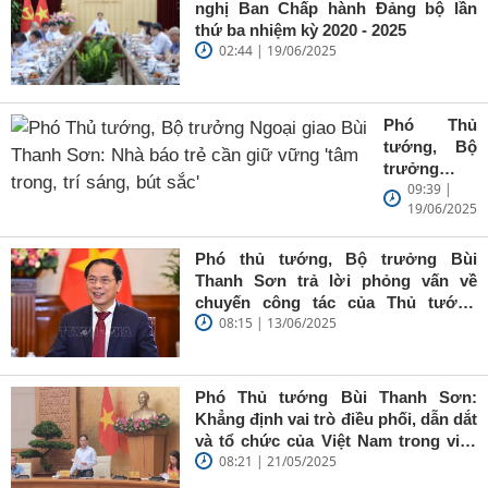
nghị Ban Chấp hành Đảng bộ lần
thứ ba nhiệm kỳ 2020 - 2025
02:44 | 19/06/2025
Phó Thủ
tướng, Bộ
trưởng
09:39 |
Ngoại giao
19/06/2025
Bùi Thanh
Sơn: Nhà
báo trẻ cần
Phó thủ tướng, Bộ trưởng Bùi
giữ vững
Thanh Sơn trả lời phỏng vấn về
'tâm trong,
chuyến công tác của Thủ tướng
trí sáng, bút
08:15 | 13/06/2025
Chính phủ đến Estonia, Pháp và
sắc'
Thụy Điển
Phó Thủ tướng Bùi Thanh Sơn:
Khẳng định vai trò điều phối, dẫn dắt
và tổ chức của Việt Nam trong việc
08:21 | 21/05/2025
đề cao chủ nghĩa đa phương, đoàn
kết quốc tế