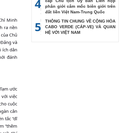
4
cấp Chủ tịch Ủy ban Liên họp
phân giới cắm mốc biên giới trên
đất liền Việt Nam-Trung Quốc
Chí Minh
THÔNG TIN CHUNG VỀ CỘNG HÒA
5
h ra nền
CABO VERDE (CÁP-VE) VÀ QUAN
HỆ VỚI VIỆT NAM
p của Chủ
, Đảng và
i ích dân
mới đánh
à Tạm ước
với việc
 cho cuộc
ngàn cân
n tắc “dĩ
hâm “thêm