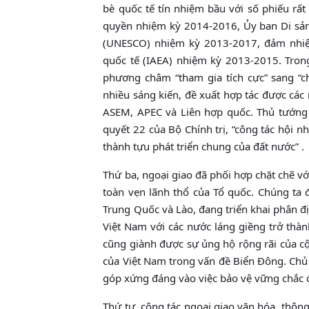
bè quốc tế tín nhiệm bầu với số phiếu rấ
quyền nhiệm kỳ 2014-2016, Ủy ban Di sản 
(UNESCO) nhiệm kỳ 2013-2017, đảm nhiệ
quốc tế (IAEA) nhiệm kỳ 2013-2015. Tron
phương châm “tham gia tích cực” sang “c
nhiều sáng kiến, đề xuất hợp tác được các
ASEM, APEC và Liên hợp quốc. Thủ tướng
quyết 22 của Bộ Chính trị, “công tác hội 
thành tựu phát triển chung của đất nước” .
Thứ ba, ngoại giao đã phối hợp chặt chẽ v
toàn vẹn lãnh thổ của Tổ quốc. Chúng ta 
Trung Quốc và Lào, đang triển khai phân đ
Việt Nam với các nước láng giềng trở thàn
cũng giành được sự ủng hộ rộng rãi của cộ
của Việt Nam trong vấn đề Biển Đông. Chủ
góp xứng đáng vào việc bảo vệ vững chắc độ
Thứ tư, công tác ngoại giao văn hóa, thôn