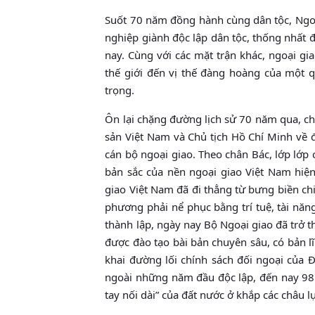
Suốt 70 năm đồng hành cùng dân tộc, Ngoạ
nghiệp giành độc lập dân tộc, thống nhất
nay. Cùng với các mặt trận khác, ngoại g
thế giới đến vị thế đàng hoàng của một q
trọng.
Ôn lại chặng đường lịch sử 70 năm qua, c
sản Việt Nam và Chủ tịch Hồ Chí Minh về 
cán bộ ngoại giao. Theo chân Bác, lớp lớp
bản sắc của nền ngoại giao Việt Nam hiện
giao Việt Nam đã đi thẳng từ bưng biền c
phương phải nể phục bằng trí tuệ, tài nă
thành lập, ngày nay Bộ Ngoại giao đã trở t
được đào tạo bài bản chuyên sâu, có bản lĩ
khai đường lối chính sách đối ngoại của 
ngoài những năm đầu độc lập, đến nay 98 
tay nối dài” của đất nước ở khắp các châu lụ