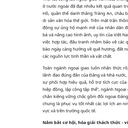
ở nước ngoài đã đạt nhiều kết quả quan 
Hồ, quần thể danh thắng Tràng An, châu b
di sản văn hóa thế giới. Trên mặt trận th
động sự ủng hộ mạnh mẽ của nhân dân đối
bá và nâng cao hình ảnh, uy tín của Việt N
việc hợp tác, đấu tranh nhằm bảo vệ các q
bào ngày càng hướng về quê hương, đất nư
các nguồn lực tinh thần và vật chất.
Toàn ngành ngoại giao luôn nhận thức rõ
lãnh đạo đúng đắn của Đảng và Nhà nước, n
sự phối hợp hiệu quả, hỗ trợ tích cực củ
hiệp đồng, lập công tập thể”, ngành Ngoại 
chân kiềng vững chắc gồm đối ngoại Đảng,
chung là phục vụ tốt nhất các lợi ích an n
vực và trên trường quốc tế.
Nắm bắt cơ hội, hóa giải thách thức - 