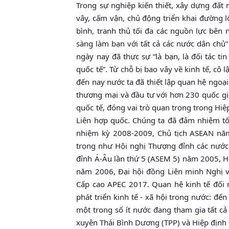
Trong sự nghiệp kiến thiết, xây dựng đất
vây, cấm vận, chủ động triển khai đường l
bình, tranh thủ tối đa các nguồn lực bê
sàng làm bạn với tất cả các nước dân ch
ngày nay đã thực sự “là bạn, là đối tác ti
quốc tế”. Từ chỗ bị bao vây về kinh tế, cô 
đến nay nước ta đã thiết lập quan hệ ngoại
thương mại và đầu tư với hơn 230 quốc gia
quốc tế, đóng vai trò quan trọng trong Hi
Liên hợp quốc. Chúng ta đã đảm nhiệm tố
nhiệm kỳ 2008-2009, Chủ tịch ASEAN năm
trọng như Hội nghị Thượng đỉnh các nước
đỉnh Á-Âu lần thứ 5 (ASEM 5) năm 2005, H
năm 2006, Đại hội đồng Liên minh Nghị vi
Cấp cao APEC 2017. Quan hệ kinh tế đối 
phát triển kinh tế - xã hội trong nước: đế
một trong số ít nước đang tham gia tất cả 
xuyên Thái Bình Dương (TPP) và Hiệp định Đ