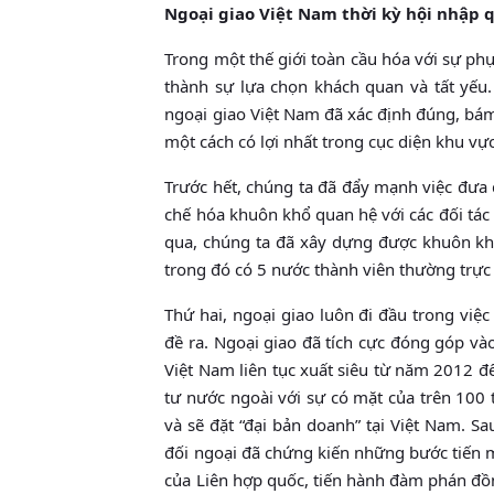
Ngoại giao Việt Nam thời kỳ hội nhập q
Trong một thế giới toàn cầu hóa với sự phụ
thành sự lựa chọn khách quan và tất yếu.
ngoại giao Việt Nam đã xác định đúng, bám 
một cách có lợi nhất trong cục diện khu vực
Trước hết, chúng ta đã đẩy mạnh việc đưa q
chế hóa khuôn khổ quan hệ với các đối tác ư
qua, chúng ta đã xây dựng được khuôn khổ 
trong đó có 5 nước thành viên thường trực
Thứ hai, ngoại giao luôn đi đầu trong việ
đề ra. Ngoại giao đã tích cực đóng góp vào
Việt Nam liên tục xuất siêu từ năm 2012 đ
tư nước ngoài với sự có mặt của trên 100 
và sẽ đặt “đại bản doanh” tại Việt Nam. S
đối ngoại đã chứng kiến những bước tiến m
của Liên hợp quốc, tiến hành đàm phán đồ