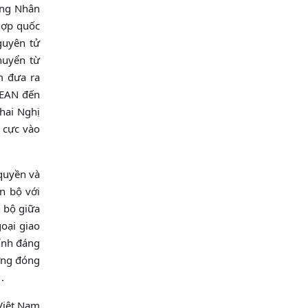
ồng Nhân
hợp quốc
guyên tử
huyển từ
m đưa ra
ASEAN đến
hai Nghị
h cực vào
 quyền và
n bộ với
n bộ giữa
goại giao
hính đáng
ững đóng
.
 Việt Nam