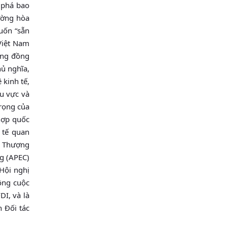
 phá bao
rường hòa
uốn “sẵn
Việt Nam
cộng đồng
hủ nghĩa,
 kinh tế,
hu vực và
trọng của
hợp quốc
 tế quan
ị Thượng
g (APEC)
Hội nghị
ông cuộc
DI, và là
h Đối tác