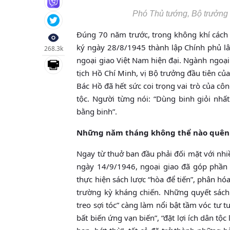
Phó Thủ tướng, Bộ trưởng
Đúng 70 năm trước, trong không khí cách 
ký ngày 28/8/1945 thành lập Chính phủ lâ
268.3k
ngoại giao Việt Nam hiện đại. Ngành ngoại 
tịch Hồ Chí Minh, vị Bộ trưởng đầu tiên củ
Bác Hồ đã hết sức coi trọng vai trò của côn
tộc. Người từng nói: “Dùng binh giỏi nhấ
bằng binh”.
Những năm tháng không thể nào quên
Ngay từ thuở ban đầu phải đối mặt với nhi
ngày 14/9/1946, ngoại giao đã góp phần 
thực hiện sách lược “hòa để tiến”, phân hó
trường kỳ kháng chiến. Những quyết sách 
treo sợi tóc” càng làm nổi bật tầm vóc tư t
bất biến ứng vạn biến”, “đặt lợi ích dân 