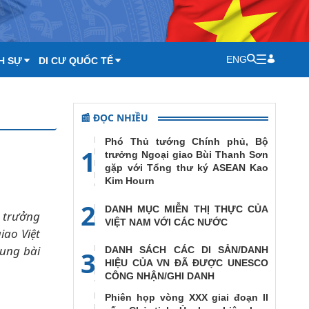
ENG
H SỰ
DI CƯ QUỐC TẾ
📰 ĐỌC NHIỀU
Phó Thủ tướng Chính phủ, Bộ
1
trưởng Ngoại giao Bùi Thanh Sơn
gặp với Tổng thư ký ASEAN Kao
Kim Hourn
2
DANH MỤC MIỄN THỊ THỰC CỦA
ộ trưởng
VIỆT NAM VỚI CÁC NƯỚC
iao Việt
dung bài
DANH SÁCH CÁC DI SẢN/DANH
3
HIỆU CỦA VN ĐÃ ĐƯỢC UNESCO
CÔNG NHẬN/GHI DANH
Phiên họp vòng XXX giai đoạn II