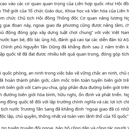
t cao vào các cơ quan quan trọng của Liên hợp quốc như Hội đ
Thế giới của Tổ chức Giáo dục, Khoa học và Văn hóa của Liên 
m chức Chủ tịch Hội đồng Thống đốc Cơ quan năng lượng N
g giai đoạn này, ngoại giao đa phương cũng được nâng tầm, c
hủ động đóng góp xây dựng luật chơi chung” với việc Việt Na
 nước bạn bè, đối tác ủng hộ, đánh giá cao tại các diễn đàn từ 
 Chính phủ Nguyễn Tấn Dũng đã khẳng định sau 2 năm triển k
nhập quốc tế đã đạt được nhiều kết quả quan trọng, đóng góp tíc
ới quốc phòng, an ninh trong việc bảo vệ vững chắc an ninh, chủ
đã hoàn thành phân giới, cắm mốc trên toàn tuyến biên giới trê
ịnh biên giới với Cam-pu-chia, góp phần đưa đường biên giới trê
h đường biên giới hòa bình, hữu nghị, ổn định và phát triển. N
ng đồng quốc tế đối với lập trường chính nghĩa và các lợi ích c
 tịch nước Trương Tấn Sang đã khẳng định “ngoại giao đã có nh
c lập, chủ quyền, thống nhất và toàn vẹn lãnh thổ của Tổ quốc” 
g tin tuyên truyền đối ngoại, bảo hộ công dân và công tác người