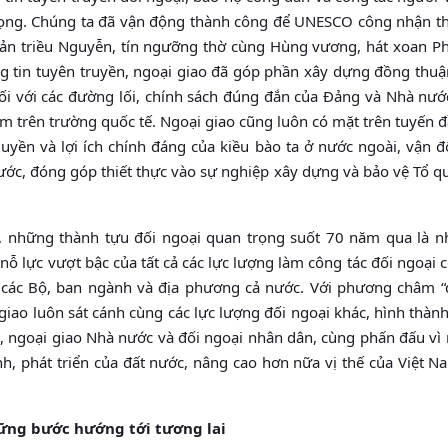
trọng. Chúng ta đã vận động thành công để UNESCO công nhận t
ản triều Nguyễn, tín ngưỡng thờ cùng Hùng vương, hát xoan Ph
ông tin tuyên truyền, ngoại giao đã góp phần xây dựng đồng thu
 với các đường lối, chính sách đúng đắn của Đảng và Nhà nướ
am trên trường quốc tế. Ngoại giao cũng luôn có mặt trên tuyến 
uyền và lợi ích chính đáng của kiều bào ta ở nước ngoài, vận 
ớc, đóng góp thiết thực vào sự nghiệp xây dựng và bảo vệ Tổ q
, những thành tựu đối ngoại quan trọng suốt 70 năm qua là n
ỗ lực vượt bậc của tất cả các lực lượng làm công tác đối ngoại
a các Bộ, ban ngành và địa phương cả nước. Với phương châm “
giao luôn sát cánh cùng các lực lượng đối ngoại khác, hình thàn
 ngoại giao Nhà nước và đối ngoại nhân dân, cùng phấn đấu vì 
inh, phát triển của đất nước, nâng cao hơn nữa vị thế của Việt 
vững bước hướng tới tương lai