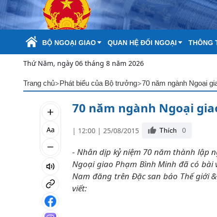
Skip to Main Content
BỘ NGOẠI GIAO
QUAN HỆ ĐỐI NGOẠI
THÔNG T
Thứ Năm, ngày 06 tháng 8 năm 2026
>
>
Trang chủ
Phát biểu của Bộ trưởng
70 năm ngành Ngoại gi
70 năm ngành Ngoại gia
Aa
| 12:00 | 25/08/2015
Thích
0
- Nhân dịp kỷ niệm 70 năm thành lập n
Ngoại giao Phạm Bình Minh đã có bài v
Nam đăng trên Đặc san báo Thế giới & 
viết: