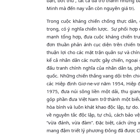
bạn, bớt thù”, tất cả đã trở thành những
Minh mà đến nay vẫn còn nguyên giá trị.
Trong cuộc kháng chiến chống thực dân, 
trọng, có ý nghĩa chiến lược. Sự phối hợp 
mạnh tổng hợp, đưa cuộc kháng chiến trườ
đơn thuần phản ánh cục diện trên chiến tr
thuận lợi cho các mặt trận quân sự và chín
kể cả nhân dân các nước gây chiến, ngoại 
đấu tranh chính nghĩa của nhân dân ta, ph
quốc. Những chiến thắng vang dội trên chi
các Hiệp định Giơ-ne-vơ năm 1954, Hiệp đ
1975, đưa núi sông liền một dải, thu gi
góp phần đưa Việt Nam trở thành một biểu
hòa bình và luôn khát khao độc lập, tự do.
về nguyên tắc độc lập, tự chủ, cách bảo v
“vừa đánh, vừa đàm”. Đặc biệt, cách ứng 
mang đậm triết lý phương Đông đã được Ch