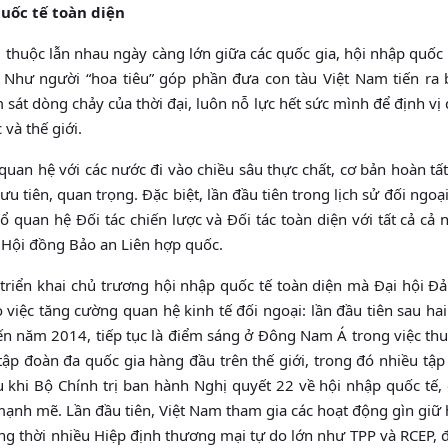
uốc tế toàn diện
 thuộc lẫn nhau ngày càng lớn giữa các quốc gia, hội nhập quốc 
 Như người “hoa tiêu” góp phần đưa con tàu Việt Nam tiến ra b
sát dòng chảy của thời đại, luôn nỗ lực hết sức mình để định vị
 và thế giới.
uan hệ với các nước đi vào chiều sâu thực chất, cơ bản hoàn tất
u tiên, quan trọng. Đặc biệt, lần đầu tiên trong lịch sử đối ngo
quan hệ Đối tác chiến lược và Đối tác toàn diện với tất cả cả 
 Hội đồng Bảo an Liên hợp quốc.
c triển khai chủ trương hội nhập quốc tế toàn diện mà Đại hội Đ
 việc tăng cường quan hệ kinh tế đối ngoại: lần đầu tiên sau hai
ến năm 2014, tiếp tục là điểm sáng ở Đông Nam Á trong việc th
tập đoàn đa quốc gia hàng đầu trên thế giới, trong đó nhiều tậ
au khi Bộ Chính trị ban hành Nghị quyết 22 về hội nhập quốc tế,
ạnh mẽ. Lần đầu tiên, Việt Nam tham gia các hoạt động gìn giữ
ng thời nhiều Hiệp định thương mại tự do lớn như TPP và RCEP, 