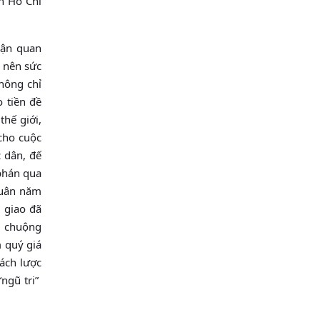
h Hồ Chí
rận quan
o nên sức
hông chỉ
o tiền đề
thế giới,
 cho cuộc
c dân, đế
 phán qua
xuân năm
 giao đã
u chuộng
m quý giá
sách lược
ngũ tri”