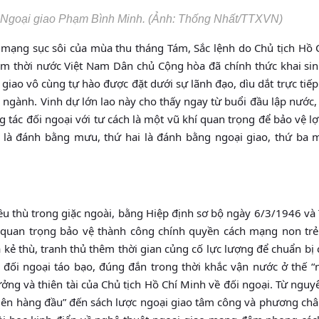
 Ngoại giao Phạm Bình Minh. (Ảnh: Thống Nhất/TTXVN)
mạng sục sôi của mùa thu tháng Tám, Sắc lệnh do Chủ tịch Hồ 
m thời nước Việt Nam Dân chủ Cộng hòa đã chính thức khai sin
giao vô cùng tự hào được đặt dưới sự lãnh đạo, dìu dắt trực tiế
a ngành. Vinh dự lớn lao này cho thấy ngay từ buổi đầu lập nước
g tác đối ngoại với tư cách là một vũ khí quan trọng để bảo vệ lợ
t là đánh bằng mưu, thứ hai là đánh bằng ngoại giao, thứ ba 
ều thù trong giặc ngoài, bằng Hiệp định sơ bộ ngày 6/3/1946 v
quan trọng bảo vệ thành công chính quyền cách mạng non trẻ 
a kẻ thù, tranh thủ thêm thời gian củng cố lực lượng để chuẩn bị
đối ngoại táo bạo, đúng đắn trong thời khắc vận nước ở thế “
ưởng và thiên tài của Chủ tịch Hồ Chí Minh về đối ngoại. Từ nguyê
tộc lên hàng đầu” đến sách lược ngoại giao tâm công và phương c