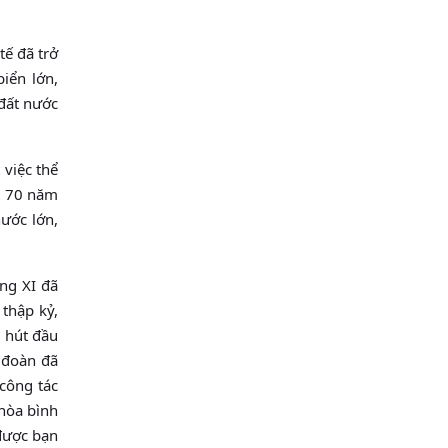
tế đã trở
iển lớn,
 đất nước
 việc thể
ại 70 năm
nước lớn,
ảng XI đã
 thập kỷ,
u hút đầu
p đoàn đã
 công tác
 hòa bình
được bạn