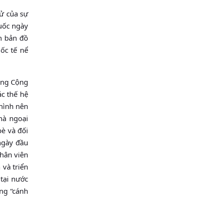
ử của sự
uốc ngày
n bản đồ
ốc tế nể
ảng Cộng
c thế hệ
 hình nên
hà ngoại
è và đối
ngày đầu
nhân viên
 và triển
tại nước
ng “cánh