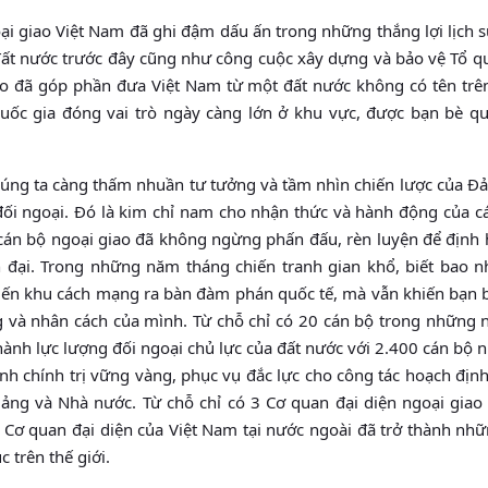
i giao Việt Nam đã ghi đậm dấu ấn trong những thắng lợi lịch s
 đất nước trước đây cũng như công cuộc xây dựng và bảo vệ Tổ q
iao đã góp phần đưa Việt Nam từ một đất nước không có tên trê
uốc gia đóng vai trò ngày càng lớn ở khu vực, được bạn bè qu
húng ta càng thấm nhuần tư tưởng và tầm nhìn chiến lược của Đ
đối ngoại. Đó là kim chỉ nam cho nhận thức và hành động của cá
 cán bộ ngoại giao đã không ngừng phấn đấu, rèn luyện để định
 đại. Trong những năm tháng chiến tranh gian khổ, biết bao n
hiến khu cách mạng ra bàn đàm phán quốc tế, mà vẫn khiến bạn b
ng và nhân cách của mình. Từ chỗ chỉ có 20 cán bộ trong những 
hành lực lượng đối ngoại chủ lực của đất nước với 2.400 cán bộ 
nh chính trị vững vàng, phục vụ đắc lực cho công tác hoạch định
Đảng và Nhà nước. Từ chỗ chỉ có 3 Cơ quan đại diện ngoại giao 
Cơ quan đại diện của Việt Nam tại nước ngoài đã trở thành nhữ
c trên thế giới.