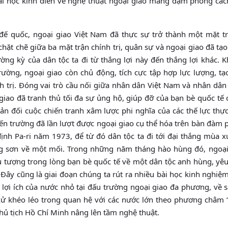
 bài học kinh điển về nghệ thuật ngoại giao mang đậm phong các
đế quốc, ngoại giao Việt Nam đã thực sự trở thành một mặt t
chặt chẽ giữa ba mặt trận chính trị, quân sự và ngoại giao đã tạ
ng kỳ của dân tộc ta đi từ thắng lợi này đến thắng lợi khác. K
ường, ngoại giao còn chủ động, tích cực tập hợp lực lượng, tạ
h trị. Đóng vai trò cầu nối giữa nhân dân Việt Nam và nhân dân 
giao đã tranh thủ tối đa sự ủng hộ, giúp đỡ của bạn bè quốc tế
ản đối cuộc chiến tranh xâm lược phi nghĩa của các thế lực thự
ến trường đã lần lượt được ngoại giao cụ thể hóa trên bàn đàm
ịnh Pa-ri năm 1973, để từ đó dân tộc ta đi tới đại thắng mùa 
ang sơn về một mối. Trong những năm tháng hào hùng đó, ngoại
 tượng trong lòng bạn bè quốc tế về một dân tộc anh hùng, yê
 Đây cũng là giai đoạn chúng ta rút ra nhiều bài học kinh nghiệ
ệ lợi ích của nước nhỏ tại đấu trường ngoại giao đa phương, về 
xử khéo léo trong quan hệ với các nước lớn theo phương châm “
ủ tịch Hồ Chí Minh nâng lên tầm nghệ thuật.