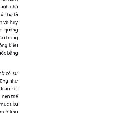
hành nhà
ú Thọ là
ận và huy
c, quảng
đầu trong
động kiều
uốc bằng
hờ có sự
 cũng như
đoàn kết
h nên thế
mục tiêu
Nam ở khu