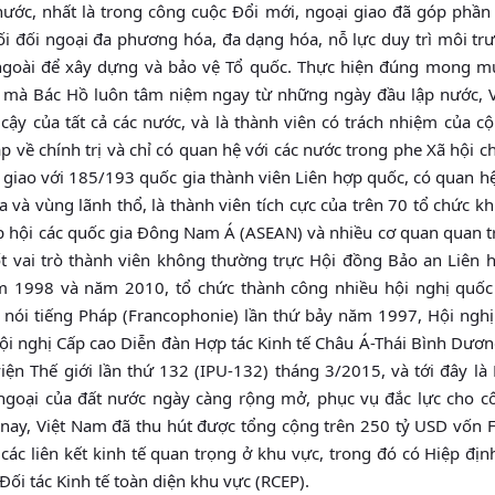
 nước, nhất là trong công cuộc Đổi mới, ngoại giao đã góp phần
ối đối ngoại đa phương hóa, đa dạng hóa, nỗ lực duy trì môi t
n ngoài để xây dựng và bảo vệ Tổ quốc. Thực hiện đúng mong m
ủ” mà Bác Hồ luôn tâm niệm ngay từ những ngày đầu lập nước, 
n cậy của tất cả các nước, và là thành viên có trách nhiệm của 
lập về chính trị và chỉ có quan hệ với các nước trong phe Xã hội c
 giao với 185/193 quốc gia thành viên Liên hợp quốc, có quan hệ
 và vùng lãnh thổ, là thành viên tích cực của trên 70 tổ chức k
ệp hội các quốc gia Đông Nam Á (ASEAN) và nhiều cơ quan quan 
t vai trò thành viên không thường trực Hội đồng Bảo an Liên 
 1998 và năm 2010, tổ chức thành công nhiều hội nghị quốc
 nói tiếng Pháp (Francophonie) lần thứ bảy năm 1997, Hội ngh
ội nghị Cấp cao Diễn đàn Hợp tác Kinh tế Châu Á-Thái Bình Dươn
ện Thế giới lần thứ 132 (IPU-132) tháng 3/2015, và tới đây là 
ngoại của đất nước ngày càng rộng mở, phục vụ đắc lực cho c
n nay, Việt Nam đã thu hút được tổng cộng trên 250 tỷ USD vốn F
các liên kết kinh tế quan trọng ở khu vực, trong đó có Hiệp địn
ối tác Kinh tế toàn diện khu vực (RCEP).