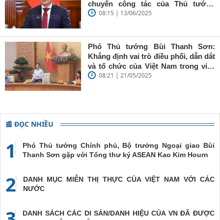
'tâm trong,
chuyến công tác của Thủ tướng
trí sáng, bút
08:15 | 13/06/2025
Chính phủ đến Estonia, Pháp và
sắc'
Thụy Điển
Phó Thủ tướng Bùi Thanh Sơn:
Khẳng định vai trò điều phối, dẫn dắt
và tổ chức của Việt Nam trong việc
08:21 | 21/05/2025
đề cao chủ nghĩa đa phương, đoàn
kết quốc tế
📰 ĐỌC NHIỀU
1
Phó Thủ tướng Chính phủ, Bộ trưởng Ngoại giao Bùi
Thanh Sơn gặp với Tổng thư ký ASEAN Kao Kim Hourn
2
DANH MỤC MIỄN THỊ THỰC CỦA VIỆT NAM VỚI CÁC
NƯỚC
3
DANH SÁCH CÁC DI SẢN/DANH HIỆU CỦA VN ĐÃ ĐƯỢC