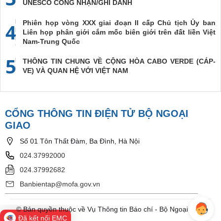
UNESCO CÔNG NHẬN/GHI DANH
Phiên họp vòng XXX giai đoạn II cấp Chủ tịch Ủy ban
4
Liên họp phân giới cắm mốc biên giới trên đất liền Việt
Nam-Trung Quốc
5
THÔNG TIN CHUNG VỀ CỘNG HÒA CABO VERDE (CÁP-
VE) VÀ QUAN HỆ VỚI VIỆT NAM
CỔNG THÔNG TIN ĐIỆN TỬ BỘ NGOẠI
GIAO
Số 01 Tôn Thất Đàm, Ba Đình, Hà Nội
024.37992000
024.37992682
Banbientap@mofa.gov.vn
© Bản quyền thuộc về Vụ Thông tin Báo chí - Bộ Ngoại Giao
Đã kết nối EMC