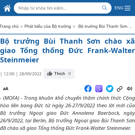
Skip to Main Content
BỘ NGOẠI GIAO VIỆT NAM
ENG
MINISTRY OF FOREIGN AFFAIRS
>
>
Bộ trưởng Bùi Thanh Sơn chào xã giao Tổng thống Đức Frank-Walter Steinmeier
Trang chủ
Phát biểu của Bộ trưởng
Bộ trưởng Bùi Thanh Sơn chào xã
giao Tổng thống Đức Frank-Walter
Steinmeier
| 12:00 | 28/09/2022
Thích
0
aA
- (MOFA) - Trong khuôn khổ chuyến thăm chính thức Cộng
hòa liên bang Đức từ ngày 26-27/9/2022 theo lời mời của
Bộ trưởng Ngoại giao Đức Annalena Baerbock, ngày
26/9/2022, tại Berlin, Bộ trưởng Ngoại giao Bùi Thanh Sơn
đã chào xã giao Tổng thống Đức Frank-Walter Steinmeier.