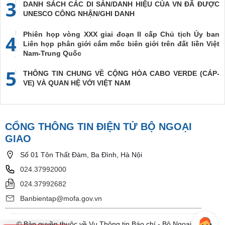
3
DANH SÁCH CÁC DI SẢN/DANH HIỆU CỦA VN ĐÃ ĐƯỢC
UNESCO CÔNG NHẬN/GHI DANH
Phiên họp vòng XXX giai đoạn II cấp Chủ tịch Ủy ban
4
Liên họp phân giới cắm mốc biên giới trên đất liền Việt
Nam-Trung Quốc
5
THÔNG TIN CHUNG VỀ CỘNG HÒA CABO VERDE (CÁP-
VE) VÀ QUAN HỆ VỚI VIỆT NAM
CỔNG THÔNG TIN ĐIỆN TỬ BỘ NGOẠI
GIAO
Số 01 Tôn Thất Đàm, Ba Đình, Hà Nội
024.37992000
024.37992682
Banbientap@mofa.gov.vn
© Bản quyền thuộc về Vụ Thông tin Báo chí - Bộ Ngoại Giao