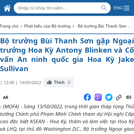
Skip to Main Content
BỘ NGOẠI GIAO VIỆT NAM
ENG
MINISTRY OF FOREIGN AFFAIRS
>
>
Bộ trưởng Bùi Thanh Sơn gặp Ngoại trưởng Hoa Kỳ Antony Blinken và Cố vấn An ninh quốc gia Hoa Kỳ Jake Sullivan
Trang chủ
Phát biểu của Bộ trưởng
Bộ trưởng Bùi Thanh Sơn gặp Ngoại
trưởng Hoa Kỳ Antony Blinken và Cố
vấn An ninh quốc gia Hoa Kỳ Jake
Sullivan
| 12:00 | 14/05/2022
Thích
0
aA
- (MOFA) - Sáng 13/50/2022, trong thời gian tháp tùng Thủ
tướng Chính phủ Phạm Minh Chính tham dự Hội nghị Cấp
cao đặc biệt ASEAN - Hoa Kỳ, thăm và làm việc tại Hoa Kỳ
và LHQ, tại thủ đô Washington D.C., Bộ trưởng Ngoại giao