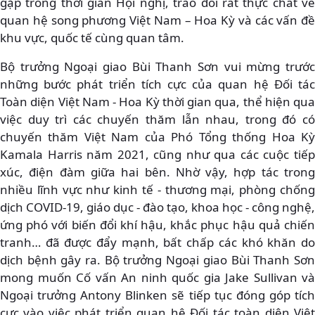
gặp trong thời gian Hội nghị, trao đổi rất thực chất về
quan hệ song phương Việt Nam – Hoa Kỳ và các vấn đề
khu vực, quốc tế cùng quan tâm.
Bộ trưởng Ngoại giao Bùi Thanh Sơn vui mừng trước
những bước phát triển tích cực của quan hệ Đối tác
Toàn diện Việt Nam - Hoa Kỳ thời gian qua, thể hiện qua
việc duy trì các chuyến thăm lẫn nhau, trong đó có
chuyến thăm Việt Nam của Phó Tổng thống Hoa Kỳ
Kamala Harris năm 2021, cũng như qua các cuộc tiếp
xúc, điện đàm giữa hai bên. Nhờ vậy, hợp tác trong
nhiều lĩnh vực như kinh tế - thương mại, phòng chống
dịch COVID-19, giáo dục - đào tạo, khoa học - công nghệ,
ứng phó với biến đổi khí hậu, khắc phục hậu quả chiến
tranh… đã được đẩy mạnh, bất chấp các khó khăn do
dịch bệnh gây ra. Bộ trưởng Ngoại giao Bùi Thanh Sơn
mong muốn Cố vấn An ninh quốc gia Jake Sullivan và
Ngoại trưởng Antony Blinken sẽ tiếp tục đóng góp tích
cực vào việc phát triển quan hệ Đối tác toàn diện Việt