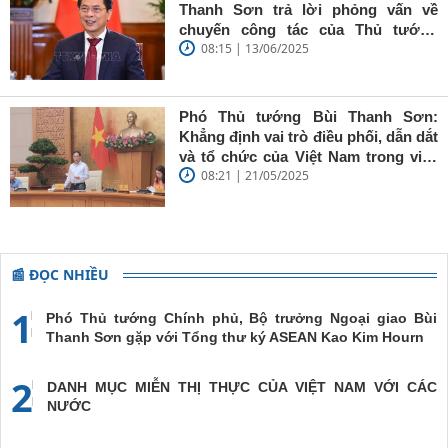
giữ vững
Thanh Sơn trả lời phỏng vấn về
'tâm trong,
chuyến công tác của Thủ tướng
trí sáng, bút
08:15 | 13/06/2025
Chính phủ đến Estonia, Pháp và
sắc'
Thụy Điển
Phó Thủ tướng Bùi Thanh Sơn:
Khẳng định vai trò điều phối, dẫn dắt
và tổ chức của Việt Nam trong việc
08:21 | 21/05/2025
đề cao chủ nghĩa đa phương, đoàn
kết quốc tế
📰 ĐỌC NHIỀU
1
Phó Thủ tướng Chính phủ, Bộ trưởng Ngoại giao Bùi
Thanh Sơn gặp với Tổng thư ký ASEAN Kao Kim Hourn
2
DANH MỤC MIỄN THỊ THỰC CỦA VIỆT NAM VỚI CÁC
NƯỚC