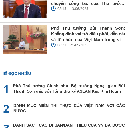
'tâm trong,
chuyến công tác của Thủ tướng
trí sáng, bút
08:15 | 13/06/2025
Chính phủ đến Estonia, Pháp và
sắc'
Thụy Điển
Phó Thủ tướng Bùi Thanh Sơn:
Khẳng định vai trò điều phối, dẫn dắt
và tổ chức của Việt Nam trong việc
08:21 | 21/05/2025
đề cao chủ nghĩa đa phương, đoàn
kết quốc tế
📰 ĐỌC NHIỀU
1
Phó Thủ tướng Chính phủ, Bộ trưởng Ngoại giao Bùi
Thanh Sơn gặp với Tổng thư ký ASEAN Kao Kim Hourn
2
DANH MỤC MIỄN THỊ THỰC CỦA VIỆT NAM VỚI CÁC
NƯỚC
3
DANH SÁCH CÁC DI SẢN/DANH HIỆU CỦA VN ĐÃ ĐƯỢC