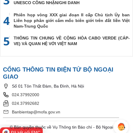
UNESCO CÔNG NHẬN/GHI DANH
Phiên họp vòng XXX giai đoạn II cấp Chủ tịch Ủy ban
4
Liên họp phân giới cắm mốc biên giới trên đất liền Việt
Nam-Trung Quốc
5
THÔNG TIN CHUNG VỀ CỘNG HÒA CABO VERDE (CÁP-
VE) VÀ QUAN HỆ VỚI VIỆT NAM
CỔNG THÔNG TIN ĐIỆN TỬ BỘ NGOẠI
GIAO
Số 01 Tôn Thất Đàm, Ba Đình, Hà Nội
024.37992000
024.37992682
Banbientap@mofa.gov.vn
© Bản quyền thuộc về Vụ Thông tin Báo chí - Bộ Ngoại Giao
Đã kết nối EMC