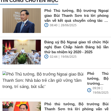
TIN CÙNG CHUYÊN MỤC
Phó Thủ tướng, Bộ trưởng Ngoại
giao Bùi Thanh Sơn trả lời phỏng
vấn về kết quả chuyến công tác tại
08:40 | 28/06/2025
Trung Quốc của Thủ tướng Chính
phủ Phạm Minh Chính
Đảng uỷ Bộ Ngoại giao tổ chức Hội
nghị Ban Chấp hành Đảng bộ lần
thứ ba nhiệm kỳ 2020 - 2025
02:44 | 19/06/2025
Phó Thủ
tướng, Bộ
trưởng
09:39 |
Ngoại giao
19/06/2025
Bùi Thanh
Sơn: Nhà
báo trẻ cần
Phó thủ tướng, Bộ trưởng Bùi
giữ vững
Thanh Sơn trả lời phỏng vấn về