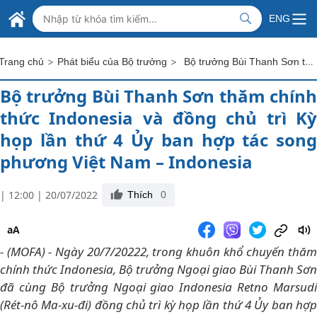
Skip to Main Content
BỘ NGOẠI GIAO VIỆT NAM
ENG
MINISTRY OF FOREIGN AFFAIRS
>
>
Bộ trưởng Bùi Thanh Sơn thăm chính thức Indonesia và đồng chủ trì Kỳ họp lần thứ 4 Ủy ban hợp tác song phương Việt Nam – Indonesia
Trang chủ
Phát biểu của Bộ trưởng
Bộ trưởng Bùi Thanh Sơn thăm chính
thức Indonesia và đồng chủ trì Kỳ
họp lần thứ 4 Ủy ban hợp tác song
phương Việt Nam – Indonesia
| 12:00 | 20/07/2022
Thích
0
aA
- (MOFA) - Ngày 20/7/20222, trong khuôn khổ chuyến thăm
chính thức Indonesia, Bộ trưởng Ngoại giao Bùi Thanh Sơn
đã cùng Bộ trưởng Ngoại giao Indonesia Retno Marsudi
(Rét-nô Ma-xu-đi) đồng chủ trì kỳ họp lần thứ 4 Ủy ban hợp