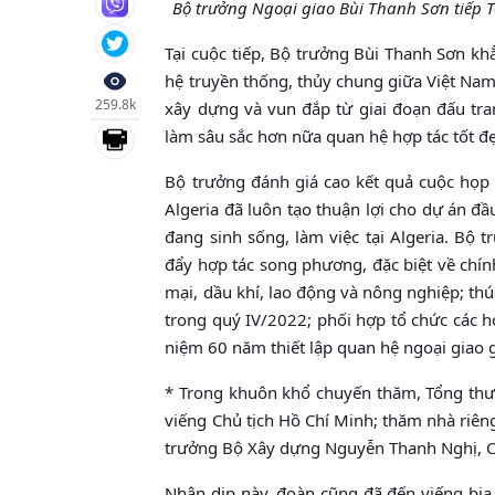
Bộ trưởng Ngoại giao Bùi Thanh Sơn tiếp T
Tại cuộc tiếp, Bộ trưởng Bùi Thanh Sơn k
hệ truyền thống, thủy chung giữa Việt Nam
259.8k
xây dựng và vun đắp từ giai đoạn đấu tr
làm sâu sắc hơn nữa quan hệ hợp tác tốt đ
Bộ trưởng đánh giá cao kết quả cuộc họp 
Algeria đã luôn tạo thuận lợi cho dự án đ
đang sinh sống, làm việc tại Algeria. Bộ 
đẩy hợp tác song phương, đặc biệt về chính
mại, dầu khí, lao động và nông nghiệp; thú
trong quý IV/2022; phối hợp tổ chức các ho
niệm 60 năm thiết lập quan hệ ngoại giao 
* Trong khuôn khổ chuyến thăm, Tổng thư 
viếng Chủ tịch Hồ Chí Minh; thăm nhà riê
trưởng Bộ Xây dựng Nguyễn Thanh Nghị, Ch
Nhân dịp này, đoàn cũng đã đến viếng bia 