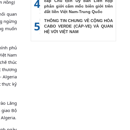
4
cấp Chủ tịch Ủy ban Liên họp
ễn Hồng)
phân giới cắm mốc biên giới trên
đất liền Việt Nam-Trung Quốc
mối quan
ông ngừng
THÔNG TIN CHUNG VỀ CỘNG HÒA
5
CABO VERDE (CÁP-VE) VÀ QUAN
ong muốn
HỆ VỚI VIỆT NAM
hính phủ
 Việt Nam
 chẽ thúc
ác thương
- Algeria
t thực kỷ
vào Lăng
 giao Bộ
Algeria.
sinh ngày