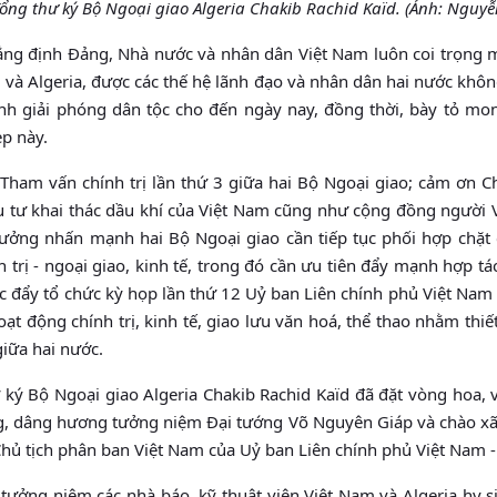
ổng thư ký Bộ Ngoại giao Algeria Chakib Rachid Kaïd. (Ảnh: Nguy
hẳng định Đảng, Nhà nước và nhân dân Việt Nam luôn coi trọng 
 và Algeria, được các thế hệ lãnh đạo và nhân dân hai nước kh
anh giải phóng dân tộc cho đến ngày nay, đồng thời, bày tỏ m
ẹp này.
Tham vấn chính trị lần thứ 3 giữa hai Bộ Ngoại giao; cảm ơn C
ầu tư khai thác dầu khí của Việt Nam cũng như cộng đồng người
trưởng nhấn mạnh hai Bộ Ngoại giao cần tiếp tục phối hợp chặt
 trị - ngoại giao, kinh tế, trong đó cần ưu tiên đẩy mạnh hợp t
c đẩy tổ chức kỳ họp lần thứ 12 Uỷ ban Liên chính phủ Việt Nam 
ạt động chính trị, kinh tế, giao lưu văn hoá, thể thao nhằm thiế
giữa hai nước.
ký Bộ Ngoại giao Algeria Chakib Rachid Kaïd đã đặt vòng hoa, 
ng, dâng hương tưởng niệm Đại tướng Võ Nguyên Giáp và chào xã
ủ tịch phân ban Việt Nam của Uỷ ban Liên chính phủ Việt Nam - 
tưởng niệm các nhà báo, kỹ thuật viên Việt Nam và Algeria hy 