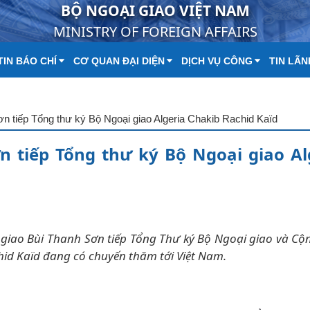
BỘ NGOẠI GIAO VIỆT NAM
MINISTRY OF FOREIGN AFFAIRS
IN BÁO CHÍ
CƠ QUAN ĐẠI DIỆN
DỊCH VỤ CÔNG
TIN LÃN
n tiếp Tổng thư ký Bộ Ngoại giao Algeria Chakib Rachid Kaïd
 tiếp Tổng thư ký Bộ Ngoại giao Al
i giao Bùi Thanh Sơn tiếp Tổng Thư ký Bộ Ngoại giao và C
hid Kaïd đang có chuyến thăm tới Việt Nam.