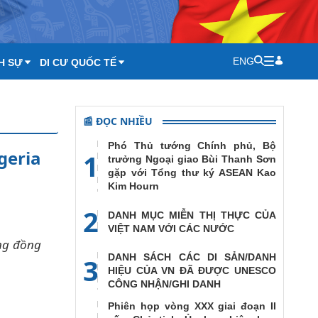
ENG
H SỰ
DI CƯ QUỐC TẾ
📰 ĐỌC NHIỀU
Phó Thủ tướng Chính phủ, Bộ
geria
1
trưởng Ngoại giao Bùi Thanh Sơn
gặp với Tổng thư ký ASEAN Kao
Kim Hourn
2
DANH MỤC MIỄN THỊ THỰC CỦA
VIỆT NAM VỚI CÁC NƯỚC
ộng đồng
DANH SÁCH CÁC DI SẢN/DANH
3
HIỆU CỦA VN ĐÃ ĐƯỢC UNESCO
CÔNG NHẬN/GHI DANH
Phiên họp vòng XXX giai đoạn II