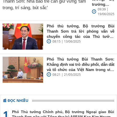
trưởng
09:39 |
Ngoại giao
19/06/2025
Bùi Thanh
Sơn: Nhà
báo trẻ cần
Phó thủ tướng, Bộ trưởng Bùi
giữ vững
Thanh Sơn trả lời phỏng vấn về
'tâm trong,
chuyến công tác của Thủ tướng
trí sáng, bút
08:15 | 13/06/2025
Chính phủ đến Estonia, Pháp và
sắc'
Thụy Điển
Phó Thủ tướng Bùi Thanh Sơn:
Khẳng định vai trò điều phối, dẫn dắt
và tổ chức của Việt Nam trong việc
08:21 | 21/05/2025
đề cao chủ nghĩa đa phương, đoàn
kết quốc tế
📰 ĐỌC NHIỀU
1
Phó Thủ tướng Chính phủ, Bộ trưởng Ngoại giao Bùi
Thanh Sơn gặp với Tổng thư ký ASEAN Kao Kim Hourn