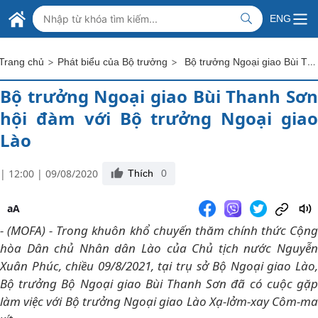
Skip to Main Content
BỘ NGOẠI GIAO VIỆT NAM
ENG
MINISTRY OF FOREIGN AFFAIRS
>
>
Bộ trưởng Ngoại giao Bùi Thanh Sơn hội đàm với Bộ trưởng Ngoại giao Lào
Trang chủ
Phát biểu của Bộ trưởng
Bộ trưởng Ngoại giao Bùi Thanh Sơn
hội đàm với Bộ trưởng Ngoại giao
Lào
| 12:00 | 09/08/2020
Thích
0
aA
- (MOFA) - Trong khuôn khổ chuyến thăm chính thức Cộng
hòa Dân chủ Nhân dân Lào của Chủ tịch nước Nguyễn
Xuân Phúc, chiều 09/8/2021, tại trụ sở Bộ Ngoại giao Lào,
Bộ trưởng Bộ Ngoại giao Bùi Thanh Sơn đã có cuộc gặp
làm việc với Bộ trưởng Ngoại giao Lào Xạ-lởm-xay Côm-ma