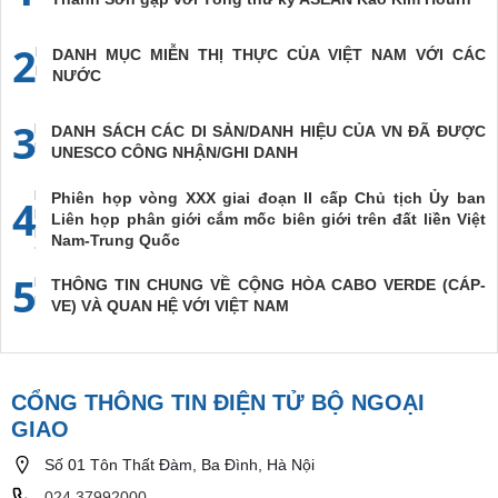
2
DANH MỤC MIỄN THỊ THỰC CỦA VIỆT NAM VỚI CÁC
NƯỚC
3
DANH SÁCH CÁC DI SẢN/DANH HIỆU CỦA VN ĐÃ ĐƯỢC
UNESCO CÔNG NHẬN/GHI DANH
Phiên họp vòng XXX giai đoạn II cấp Chủ tịch Ủy ban
4
Liên họp phân giới cắm mốc biên giới trên đất liền Việt
Nam-Trung Quốc
5
THÔNG TIN CHUNG VỀ CỘNG HÒA CABO VERDE (CÁP-
VE) VÀ QUAN HỆ VỚI VIỆT NAM
CỔNG THÔNG TIN ĐIỆN TỬ BỘ NGOẠI
GIAO
Số 01 Tôn Thất Đàm, Ba Đình, Hà Nội
024.37992000