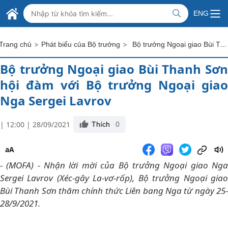
Skip to Main Content
BỘ NGOẠI GIAO VIỆT NAM
ENG
MINISTRY OF FOREIGN AFFAIRS
>
>
Bộ trưởng Ngoại giao Bùi Thanh Sơn hội đàm với Bộ trưởng Ngoại giao Nga Sergei Lavrov
Trang chủ
Phát biểu của Bộ trưởng
Bộ trưởng Ngoại giao Bùi Thanh Sơn
hội đàm với Bộ trưởng Ngoại giao
Nga Sergei Lavrov
| 12:00 | 28/09/2021
Thích
0
aA
- (MOFA) - Nhận lời mời của Bộ trưởng Ngoại giao Nga
Sergei Lavrov (Xéc-gây La-vơ-rốp), Bộ trưởng Ngoại giao
Bùi Thanh Sơn thăm chính thức Liên bang Nga từ ngày 25-
28/9/2021.