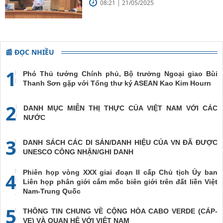
08:21 | 21/05/2025
đề cao chủ nghĩa đa phương, đoàn
kết quốc tế
📰 ĐỌC NHIỀU
1
Phó Thủ tướng Chính phủ, Bộ trưởng Ngoại giao Bùi
Thanh Sơn gặp với Tổng thư ký ASEAN Kao Kim Hourn
2
DANH MỤC MIỄN THỊ THỰC CỦA VIỆT NAM VỚI CÁC
NƯỚC
3
DANH SÁCH CÁC DI SẢN/DANH HIỆU CỦA VN ĐÃ ĐƯỢC
UNESCO CÔNG NHẬN/GHI DANH
Phiên họp vòng XXX giai đoạn II cấp Chủ tịch Ủy ban
4
Liên họp phân giới cắm mốc biên giới trên đất liền Việt
Nam-Trung Quốc
5
THÔNG TIN CHUNG VỀ CỘNG HÒA CABO VERDE (CÁP-
VE) VÀ QUAN HỆ VỚI VIỆT NAM