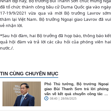
Nhân dịp này, Bộ trưởng Bùi Thanh Sơn chúc mừng Nga
đã tổ chức thành công bầu cử Duma Quốc gia vào ngày
17-19/9/2021 vừa qua và mời Bộ trưởng Lavrov sớm
thăm lại Việt Nam. Bộ trưởng Ngoại giao Lavrov đã vui
vẻ nhận lời.
*Sau hội đàm, hai Bộ trưởng đã họp báo, thông báo kết
quả hội đàm và trả lời các câu hỏi của phóng viên hai
nước./.
TIN CÙNG CHUYÊN MỤC
Phó Thủ tướng, Bộ trưởng Ngoại
giao Bùi Thanh Sơn trả lời phỏng
vấn về kết quả chuyến công tác tại
08:40 | 28/06/2025
Trung Quốc của Thủ tướng Chính
phủ Phạm Minh Chính