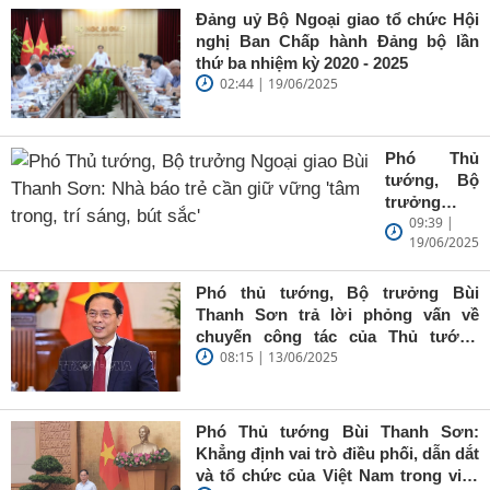
Đảng uỷ Bộ Ngoại giao tổ chức Hội
nghị Ban Chấp hành Đảng bộ lần
thứ ba nhiệm kỳ 2020 - 2025
02:44 | 19/06/2025
Phó Thủ
tướng, Bộ
trưởng
09:39 |
Ngoại giao
19/06/2025
Bùi Thanh
Sơn: Nhà
báo trẻ cần
Phó thủ tướng, Bộ trưởng Bùi
giữ vững
Thanh Sơn trả lời phỏng vấn về
'tâm trong,
chuyến công tác của Thủ tướng
trí sáng, bút
08:15 | 13/06/2025
Chính phủ đến Estonia, Pháp và
sắc'
Thụy Điển
Phó Thủ tướng Bùi Thanh Sơn:
Khẳng định vai trò điều phối, dẫn dắt
và tổ chức của Việt Nam trong việc