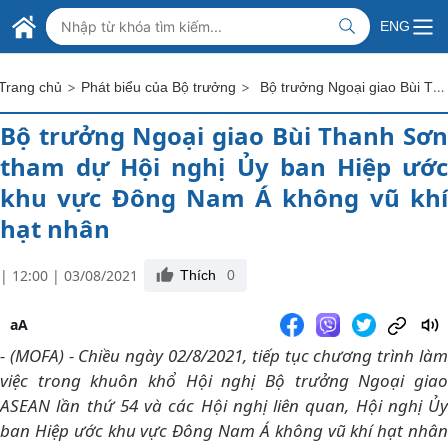
Skip to Main Content
BỘ NGOẠI GIAO VIỆT NAM
ENG
MINISTRY OF FOREIGN AFFAIRS
>
>
Bộ trưởng Ngoại giao Bùi Thanh Sơn tham dự Hội nghị Ủy ban Hiệp ước khu vực Đông Nam Á không vũ khí hạt nhân
Trang chủ
Phát biểu của Bộ trưởng
Bộ trưởng Ngoại giao Bùi Thanh Sơn
tham dự Hội nghị Ủy ban Hiệp ước
khu vực Đông Nam Á không vũ khí
hạt nhân
| 12:00 | 03/08/2021
Thích
0
aA
- (MOFA) - Chiều ngày 02/8/2021, tiếp tục chương trình làm
việc trong khuôn khổ Hội nghị Bộ trưởng Ngoại giao
ASEAN lần thứ 54 và các Hội nghị liên quan, Hội nghị Ủy
ban Hiệp ước khu vực Đông Nam Á không vũ khí hạt nhân