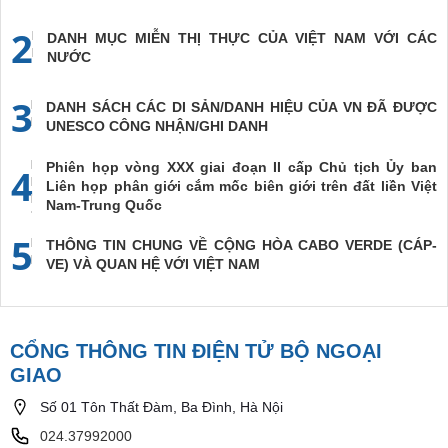
2
DANH MỤC MIỄN THỊ THỰC CỦA VIỆT NAM VỚI CÁC
NƯỚC
3
DANH SÁCH CÁC DI SẢN/DANH HIỆU CỦA VN ĐÃ ĐƯỢC
UNESCO CÔNG NHẬN/GHI DANH
Phiên họp vòng XXX giai đoạn II cấp Chủ tịch Ủy ban
4
Liên họp phân giới cắm mốc biên giới trên đất liền Việt
Nam-Trung Quốc
5
THÔNG TIN CHUNG VỀ CỘNG HÒA CABO VERDE (CÁP-
VE) VÀ QUAN HỆ VỚI VIỆT NAM
CỔNG THÔNG TIN ĐIỆN TỬ BỘ NGOẠI
GIAO
Số 01 Tôn Thất Đàm, Ba Đình, Hà Nội
024.37992000