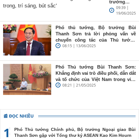
trưởng
09:39 |
Ngoại giao
19/06/2025
Bùi Thanh
Sơn: Nhà
báo trẻ cần
Phó thủ tướng, Bộ trưởng Bùi
giữ vững
Thanh Sơn trả lời phỏng vấn về
'tâm trong,
chuyến công tác của Thủ tướng
trí sáng, bút
08:15 | 13/06/2025
Chính phủ đến Estonia, Pháp và
sắc'
Thụy Điển
Phó Thủ tướng Bùi Thanh Sơn:
Khẳng định vai trò điều phối, dẫn dắt
và tổ chức của Việt Nam trong việc
08:21 | 21/05/2025
đề cao chủ nghĩa đa phương, đoàn
kết quốc tế
📰 ĐỌC NHIỀU
1
Phó Thủ tướng Chính phủ, Bộ trưởng Ngoại giao Bùi
Thanh Sơn gặp với Tổng thư ký ASEAN Kao Kim Hourn