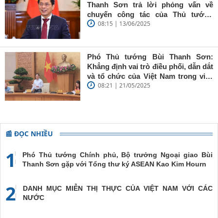
giữ vững
Thanh Sơn trả lời phỏng vấn về
'tâm trong,
chuyến công tác của Thủ tướng
trí sáng, bút
08:15 | 13/06/2025
Chính phủ đến Estonia, Pháp và
sắc'
Thụy Điển
Phó Thủ tướng Bùi Thanh Sơn:
Khẳng định vai trò điều phối, dẫn dắt
và tổ chức của Việt Nam trong việc
08:21 | 21/05/2025
đề cao chủ nghĩa đa phương, đoàn
kết quốc tế
📰 ĐỌC NHIỀU
1
Phó Thủ tướng Chính phủ, Bộ trưởng Ngoại giao Bùi
Thanh Sơn gặp với Tổng thư ký ASEAN Kao Kim Hourn
2
DANH MỤC MIỄN THỊ THỰC CỦA VIỆT NAM VỚI CÁC
NƯỚC