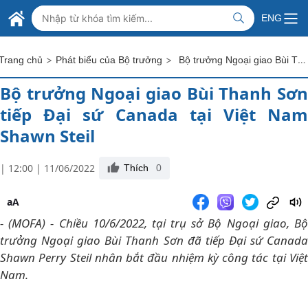
Skip to Main Content
BỘ NGOẠI GIAO VIỆT NAM
ENG
MINISTRY OF FOREIGN AFFAIRS
>
>
Bộ trưởng Ngoại giao Bùi Thanh Sơn tiếp Đại sứ Canada tại Việt Nam Shawn Steil
Trang chủ
Phát biểu của Bộ trưởng
Bộ trưởng Ngoại giao Bùi Thanh Sơn
tiếp Đại sứ Canada tại Việt Nam
Shawn Steil
| 12:00 | 11/06/2022
Thích
0
aA
- (MOFA) - Chiều 10/6/2022, tại trụ sở Bộ Ngoại giao, Bộ
trưởng Ngoại giao Bùi Thanh Sơn đã tiếp Đại sứ Canada
Shawn Perry Steil nhân bắt đầu nhiệm kỳ công tác tại Việt
Nam.