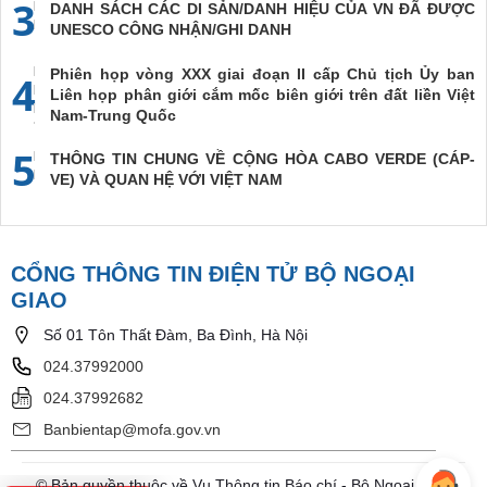
3
DANH SÁCH CÁC DI SẢN/DANH HIỆU CỦA VN ĐÃ ĐƯỢC
UNESCO CÔNG NHẬN/GHI DANH
Phiên họp vòng XXX giai đoạn II cấp Chủ tịch Ủy ban
4
Liên họp phân giới cắm mốc biên giới trên đất liền Việt
Nam-Trung Quốc
5
THÔNG TIN CHUNG VỀ CỘNG HÒA CABO VERDE (CÁP-
VE) VÀ QUAN HỆ VỚI VIỆT NAM
CỔNG THÔNG TIN ĐIỆN TỬ BỘ NGOẠI
GIAO
Số 01 Tôn Thất Đàm, Ba Đình, Hà Nội
024.37992000
024.37992682
Banbientap@mofa.gov.vn
© Bản quyền thuộc về Vụ Thông tin Báo chí - Bộ Ngoại Giao