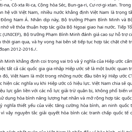
i-na, Cô-xta Ri-ca, Cộng hòa Séc, Bun-ga-ri, Cư-rơ-gi-xtan. Trong t
uan hệ với Việt Nam, nhiều nước khẳng định Việt Nam là trọng 
ông Nam Á. Nhân dịp này, Bộ trưởng Phạm Bình Minh và Bô
nhớ về thỏa thuận hợp tác giữa Bộ Ngoại giao hai nước. Tiếp T
 (UNICEF), Bộ trưởng Phạm Bình Minh đánh giá cao sự hỗ trợ củ
hời gian qua, và hy vọng hai bên sẽ tiếp tục hợp tác chặt chẽ t
i đoạn 2012-2016./.
nh khẳng định coi trọng vai trò và ý nghĩa của Hiệp ước cấm 
̣c tất cả các quốc gia gia nhập Hiệp ước sẽ là một bước quan tr
 thần đó, Việt Nam là một trong những nước đầu tiên ký Hiệp ước
c hiện các nghĩa vụ khi Hiệp ước có hiệu lực. Việt Nam chia sẻ 
u lực gắn liền với các nỗ lực giải trừ quân bị, không phổ biến vu
sử dụng hòa bình năng lượng hạt nhân và mở rộng hợp tác quốc
ý nghĩa thiết yếu của việc tăng cường hòa bình, an ninh quốc t
̀ vì vậy nguyên tắc giải quyết hòa bình các tranh chấp quốc tế 
 sách nhất quán của Việt Nam là phấn đấu vì hòa bình, giải trư