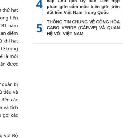
4
cấp Chủ tịch Ủy ban Liên họp
phân giới cắm mốc biên giới trên
thử hạt
đất liền Việt Nam-Trung Quốc
ọng tiến
THÔNG TIN CHUNG VỀ CỘNG HÒA
5
 CTBT năm
CABO VERDE (CÁP-VE) VÀ QUAN
quan điểm
HỆ VỚI VIỆT NAM
̃ khí hạt
 tế trong
ế là môi
cần được
̀ quân bị
̉ tiêu và
 đến các
 và tích
gọi các
 với Bộ