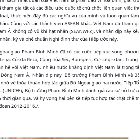
̃ tham gia tất cả các điều ước quốc tế chủ chốt liên quan việc thu
loạt, thực hiện đầy đủ các nghĩa vụ của mình và luôn quan tâm
nhân. Cùng với các thành viên ASEAN khác, Việt Nam đã tham gia
am Á không có vũ khí hạt nhân (SEANWFZ), và nhân dịp này kêu 
ạt nhân, ký và phê chuẩn Nghị định thư của Hiệp ước này.
goại giao Phạm Bình Minh đã có các cuộc tiếp xúc song phương
i-na, Cô-xta Ri-ca, Cộng hòa Séc, Bun-ga-ri, Cư-rơ-gi-xtan. Trong t
uan hệ với Việt Nam, nhiều nước khẳng định Việt Nam là trọng 
ông Nam Á. Nhân dịp này, Bộ trưởng Phạm Bình Minh và Bô
nhớ về thỏa thuận hợp tác giữa Bộ Ngoại giao hai nước. Tiếp T
 (UNICEF), Bộ trưởng Phạm Bình Minh đánh giá cao sự hỗ trợ củ
hời gian qua, và hy vọng hai bên sẽ tiếp tục hợp tác chặt chẽ t
i đoạn 2012-2016./.