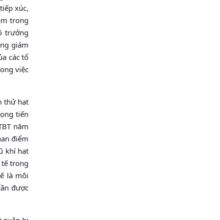
iếp xúc,
tâm trong
̣ trưởng
ổng giám
a các tổ
rong việc
thử hạt
ọng tiến
 CTBT năm
quan điểm
̃ khí hạt
 tế trong
ế là môi
cần được
̀ quân bị