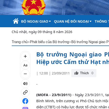
Skip to Main Content
BỘ NGOẠI GIAO
QUAN HỆ ĐỐI NGOẠI
THÔNG T
Chủ nhật, ngày 09 tháng 8 năm 2026
>
>
Trang chủ
Phát biểu của Bộ trưởng
Bộ trưởng Ngoại giao P
Bộ trưởng Ngoại giao P
Hiệp ước Cấm thử Hạt n
Aa
| 12:00 | 23/09/2011
Thích
0
-
(MOFA - 23/9/2011)
- Ngày 23/9/2011, tại
Bình Minh, trên cương vị Phó Chủ tịch Hội
diện (CTBT) có hiệu lực được tổ chức nhân di