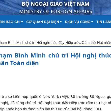
BỘ NGOẠI GIAO VIỆT NAM
MINISTRY OF FOREIGN AFFAIRS
IN BÁO CHÍ
CƠ QUAN ĐẠI DIỆN
DỊCH VỤ CÔNG
TIN LÃN
hạm Bình Minh chủ trì Hội nghị thúc đẩy Hiệp ước Cấm thử Hạt nhân
hạm Bình Minh chủ trì Hội nghị thú
hân Toàn diện
 trụ sở Liên hợp quốc ở New York (Mỹ), Bộ trưởng Bộ Ngoại g
 nghị, đã cùng chủ trì Hội nghị thúc đẩy Hiệp ước cấm thử hạt 
̣p Khóa họp thường niên lần thứ 66 của Đại hội đồng LHQ.