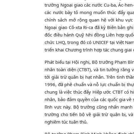
trưởng Ngoại giao các nước Cu-ba, Ác-hen-t
các nước bày tỏ mong muốn thúc đẩy q
chính sách mở rộng quan hệ với khu vực Đ
Ngoại giao Cô-xta Ri-ca đã ký Biên bản ghi 
đốc điều hành Quỹ Nhi đồng Liên hợp quốc
chức LHQ, trong đó có UNICEF tại Việt Nam t
triển khai Chương trình hợp tác chung gia
Phát biểu tại Hội nghị, Bộ trưởng Phạm Bình Mi
nhân toàn diện (CTBT), và tin tưởng rằng viê
tới giải trừ quân bị hạt nhân. Trên tinh
1996, đã phê chuẩn và nỗ lực chuẩn bị thự
chung là việc thúc đẩy Hiệp ước CTBT có hiệ
nhân, bảo đảm quyền của các quốc gia về 
lĩnh vực này. Bộ trưởng cũng nhấn mạnh 
trường cho tiến bộ về giải trừ quân bị, va
nghiêm túc tuân thủ.
Bộ trưởng Phạm Bình Minh khẳng định chính