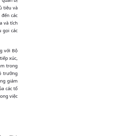
̉ tiêu và
 đến các
 và tích
gọi các
 với Bộ
iếp xúc,
tâm trong
̣ trưởng
ổng giám
a các tổ
rong việc