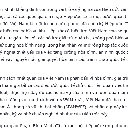
nh khẳng định coi trọng vai trò và ý nghĩa của Hiệp ước cấm 
̣c tất cả các quốc gia gia nhập Hiệp ước sẽ là một bước quan tr
 thần đó, Việt Nam là một trong những nước đầu tiên ký Hiệp ước
c hiện các nghĩa vụ khi Hiệp ước có hiệu lực. Việt Nam chia sẻ 
u lực gắn liền với các nỗ lực giải trừ quân bị, không phổ biến vu
sử dụng hòa bình năng lượng hạt nhân và mở rộng hợp tác quốc
ý nghĩa thiết yếu của việc tăng cường hòa bình, an ninh quốc t
̀ vì vậy nguyên tắc giải quyết hòa bình các tranh chấp quốc tế 
 sách nhất quán của Việt Nam là phấn đấu vì hòa bình, giải trư
̃ tham gia tất cả các điều ước quốc tế chủ chốt liên quan việc thu
loạt, thực hiện đầy đủ các nghĩa vụ của mình và luôn quan tâm
nhân. Cùng với các thành viên ASEAN khác, Việt Nam đã tham gia
am Á không có vũ khí hạt nhân (SEANWFZ), và nhân dịp này kêu 
ạt nhân, ký và phê chuẩn Nghị định thư của Hiệp ước này.
goại giao Phạm Bình Minh đã có các cuộc tiếp xúc song phương