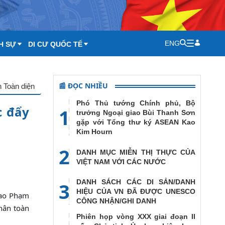
ENG
H SỰ
DI CƯ QUỐC TẾ
📰 ĐỌC NHIỀU
 Toàn diện
Phó Thủ tướng Chính phủ, Bộ
c đẩy
1
trưởng Ngoại giao Bùi Thanh Sơn
gặp với Tổng thư ký ASEAN Kao
Kim Hourn
2
DANH MỤC MIỄN THỊ THỰC CỦA
VIỆT NAM VỚI CÁC NƯỚC
DANH SÁCH CÁC DI SẢN/DANH
3
HIỆU CỦA VN ĐÃ ĐƯỢC UNESCO
iao Phạm
CÔNG NHẬN/GHI DANH
nhân toàn
Phiên họp vòng XXX giai đoạn II