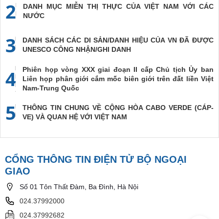
2
DANH MỤC MIỄN THỊ THỰC CỦA VIỆT NAM VỚI CÁC
NƯỚC
3
DANH SÁCH CÁC DI SẢN/DANH HIỆU CỦA VN ĐÃ ĐƯỢC
UNESCO CÔNG NHẬN/GHI DANH
Phiên họp vòng XXX giai đoạn II cấp Chủ tịch Ủy ban
4
Liên họp phân giới cắm mốc biên giới trên đất liền Việt
Nam-Trung Quốc
5
THÔNG TIN CHUNG VỀ CỘNG HÒA CABO VERDE (CÁP-
VE) VÀ QUAN HỆ VỚI VIỆT NAM
CỔNG THÔNG TIN ĐIỆN TỬ BỘ NGOẠI
GIAO
Số 01 Tôn Thất Đàm, Ba Đình, Hà Nội
024.37992000
024.37992682