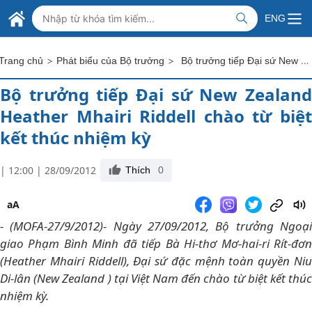
Skip to Main Content
BỘ NGOẠI GIAO VIỆT NAM
ENG
MINISTRY OF FOREIGN AFFAIRS
>
>
Bộ trưởng tiếp Đại sứ New Zealand Heather Mhairi Riddell chào từ biệt kết thúc nhiệm kỳ
Trang chủ
Phát biểu của Bộ trưởng
Bộ trưởng tiếp Đại sứ New Zealand
Heather Mhairi Riddell chào từ biệt
kết thúc nhiệm kỳ
| 12:00 | 28/09/2012
Thích
0
aA
- (MOFA-27/9/2012)- Ngày 27/09/2012, Bộ trưởng Ngoại
giao Phạm Bình Minh đã tiếp Bà Hi-thơ Mơ-hai-ri Rít-đơn
(Heather Mhairi Riddell), Đại sứ đặc mệnh toàn quyền Niu
Di-lân (New Zealand ) tại Việt Nam đến chào từ biệt kết thúc
nhiệm kỳ.