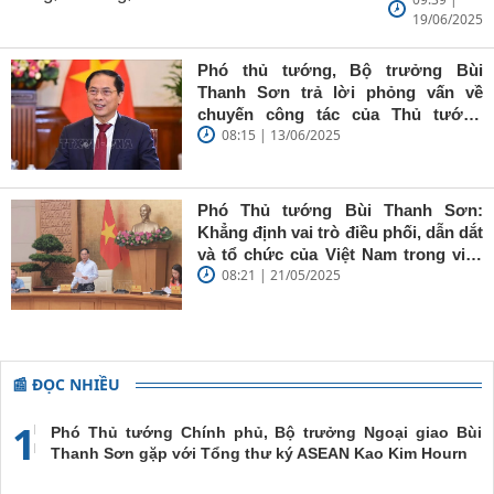
Ngoại giao
19/06/2025
Bùi Thanh
Sơn: Nhà
báo trẻ cần
Phó thủ tướng, Bộ trưởng Bùi
giữ vững
Thanh Sơn trả lời phỏng vấn về
'tâm trong,
chuyến công tác của Thủ tướng
trí sáng, bút
08:15 | 13/06/2025
Chính phủ đến Estonia, Pháp và
sắc'
Thụy Điển
Phó Thủ tướng Bùi Thanh Sơn:
Khẳng định vai trò điều phối, dẫn dắt
và tổ chức của Việt Nam trong việc
08:21 | 21/05/2025
đề cao chủ nghĩa đa phương, đoàn
kết quốc tế
📰 ĐỌC NHIỀU
1
Phó Thủ tướng Chính phủ, Bộ trưởng Ngoại giao Bùi
Thanh Sơn gặp với Tổng thư ký ASEAN Kao Kim Hourn