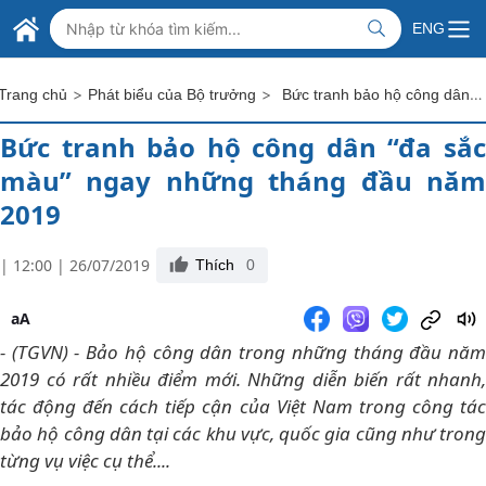
Skip to Main Content
BỘ NGOẠI GIAO VIỆT NAM
ENG
MINISTRY OF FOREIGN AFFAIRS
>
>
Bức tranh bảo hộ công dân “đa sắc màu” ngay những tháng đầu năm 2019
Trang chủ
Phát biểu của Bộ trưởng
Bức tranh bảo hộ công dân “đa sắc
màu” ngay những tháng đầu năm
2019
| 12:00 | 26/07/2019
Thích
0
aA
- (TGVN) - Bảo hộ công dân trong những tháng đầu năm
2019 có rất nhiều điểm mới. Những diễn biến rất nhanh,
tác động đến cách tiếp cận của Việt Nam trong công tác
bảo hộ công dân tại các khu vực, quốc gia cũng như trong
từng vụ việc cụ thể....