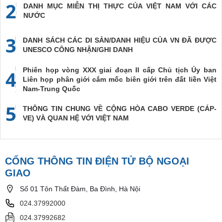
2
DANH MỤC MIỄN THỊ THỰC CỦA VIỆT NAM VỚI CÁC
NƯỚC
3
DANH SÁCH CÁC DI SẢN/DANH HIỆU CỦA VN ĐÃ ĐƯỢC
UNESCO CÔNG NHẬN/GHI DANH
Phiên họp vòng XXX giai đoạn II cấp Chủ tịch Ủy ban
4
Liên họp phân giới cắm mốc biên giới trên đất liền Việt
Nam-Trung Quốc
5
THÔNG TIN CHUNG VỀ CỘNG HÒA CABO VERDE (CÁP-
VE) VÀ QUAN HỆ VỚI VIỆT NAM
CỔNG THÔNG TIN ĐIỆN TỬ BỘ NGOẠI
GIAO
Số 01 Tôn Thất Đàm, Ba Đình, Hà Nội
024.37992000
024.37992682