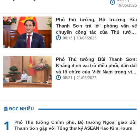
19/06/2025
Bùi Thanh
Sơn: Nhà
báo trẻ cần
Phó thủ tướng, Bộ trưởng Bùi
giữ vững
Thanh Sơn trả lời phỏng vấn về
'tâm trong,
chuyến công tác của Thủ tướng
trí sáng, bút
08:15 | 13/06/2025
Chính phủ đến Estonia, Pháp và
sắc'
Thụy Điển
Phó Thủ tướng Bùi Thanh Sơn:
Khẳng định vai trò điều phối, dẫn dắt
và tổ chức của Việt Nam trong việc
08:21 | 21/05/2025
đề cao chủ nghĩa đa phương, đoàn
kết quốc tế
📰 ĐỌC NHIỀU
1
Phó Thủ tướng Chính phủ, Bộ trưởng Ngoại giao Bùi
Thanh Sơn gặp với Tổng thư ký ASEAN Kao Kim Hourn