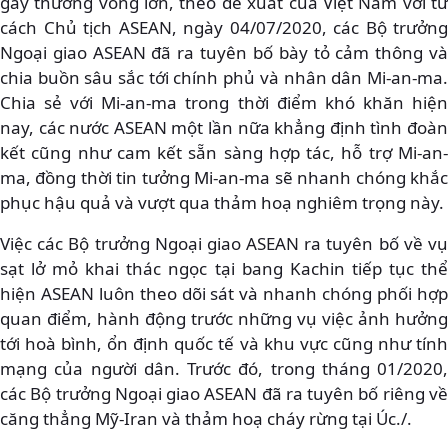
gây thương vong lớn, theo đề xuất của Việt Nam với tư
cách Chủ tịch ASEAN, ngày 04/07/2020, các Bộ trưởng
Ngoại giao ASEAN đã ra tuyên bố bày tỏ cảm thông và
chia buồn sâu sắc tới chính phủ và nhân dân Mi-an-ma.
Chia sẻ với Mi-an-ma trong thời điểm khó khăn hiện
nay, các nước ASEAN một lần nữa khẳng định tình đoàn
kết cũng như cam kết sẵn sàng hợp tác, hỗ trợ Mi-an-
ma, đồng thời tin tưởng Mi-an-ma sẽ nhanh chóng khắc
phục hậu quả và vượt qua thảm hoạ nghiêm trọng này.
Việc các Bộ trưởng Ngoại giao ASEAN ra tuyên bố về vụ
sạt lở mỏ khai thác ngọc tại bang Kachin tiếp tục thể
hiện ASEAN luôn theo dõi sát và nhanh chóng phối hợp
quan điểm, hành động trước những vụ việc ảnh hưởng
tới hoà bình, ổn định quốc tế và khu vực cũng như tính
mạng của người dân. Trước đó, trong tháng 01/2020,
các Bộ trưởng Ngoại giao ASEAN đã ra tuyên bố riêng về
căng thẳng Mỹ-Iran và thảm hoạ cháy rừng tại Úc./.