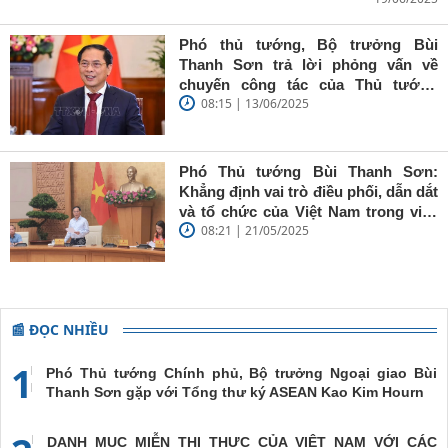
Bùi Thanh
Sơn: Nhà
báo trẻ cần
Phó thủ tướng, Bộ trưởng Bùi
giữ vững
Thanh Sơn trả lời phỏng vấn về
'tâm trong,
chuyến công tác của Thủ tướng
trí sáng, bút
08:15 | 13/06/2025
Chính phủ đến Estonia, Pháp và
sắc'
Thụy Điển
Phó Thủ tướng Bùi Thanh Sơn:
Khẳng định vai trò điều phối, dẫn dắt
và tổ chức của Việt Nam trong việc
08:21 | 21/05/2025
đề cao chủ nghĩa đa phương, đoàn
kết quốc tế
📰 ĐỌC NHIỀU
1
Phó Thủ tướng Chính phủ, Bộ trưởng Ngoại giao Bùi
Thanh Sơn gặp với Tổng thư ký ASEAN Kao Kim Hourn
DANH MỤC MIỄN THỊ THỰC CỦA VIỆT NAM VỚI CÁC