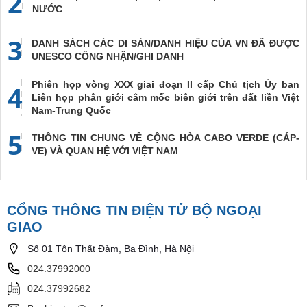
2
NƯỚC
3
DANH SÁCH CÁC DI SẢN/DANH HIỆU CỦA VN ĐÃ ĐƯỢC
UNESCO CÔNG NHẬN/GHI DANH
Phiên họp vòng XXX giai đoạn II cấp Chủ tịch Ủy ban
4
Liên họp phân giới cắm mốc biên giới trên đất liền Việt
Nam-Trung Quốc
5
THÔNG TIN CHUNG VỀ CỘNG HÒA CABO VERDE (CÁP-
VE) VÀ QUAN HỆ VỚI VIỆT NAM
CỔNG THÔNG TIN ĐIỆN TỬ BỘ NGOẠI
GIAO
Số 01 Tôn Thất Đàm, Ba Đình, Hà Nội
024.37992000
024.37992682