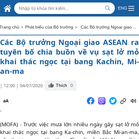
Skip to Main Content
BỘ NGOẠI GIAO VIỆT NAM
ENG
MINISTRY OF FOREIGN AFFAIRS
>
>
Các Bộ trưởng Ngoại giao ASEAN ra tuyên bố chia buồn về vụ sạt lở mỏ khai thác ngọc tại bang Kachin, Mi-an-ma
Trang chủ
Phát biểu của Bộ trưởng
Các Bộ trưởng Ngoại giao ASEAN ra
tuyên bố chia buồn về vụ sạt lở mỏ
khai thác ngọc tại bang Kachin, Mi-
an-ma
| 12:00 | 04/07/2020
Thích
0
aA
-
(MOFA) - Trước việc mưa lớn nhiều ngày gây sạt lở mỏ
khai thác ngọc tại bang Ka-chin, miền Bắc Mi-an-ma,