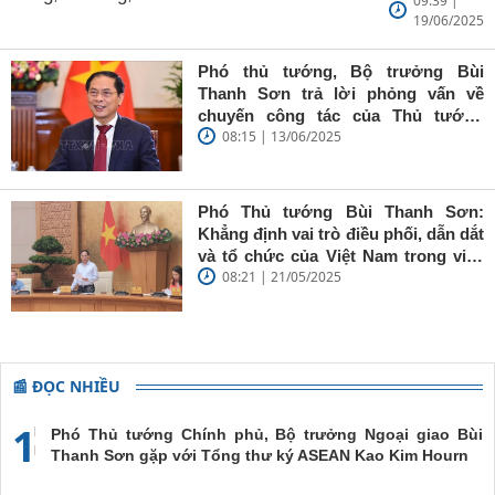
09:39 |
Ngoại giao
19/06/2025
Bùi Thanh
Sơn: Nhà
báo trẻ cần
Phó thủ tướng, Bộ trưởng Bùi
giữ vững
Thanh Sơn trả lời phỏng vấn về
'tâm trong,
chuyến công tác của Thủ tướng
trí sáng, bút
08:15 | 13/06/2025
Chính phủ đến Estonia, Pháp và
sắc'
Thụy Điển
Phó Thủ tướng Bùi Thanh Sơn:
Khẳng định vai trò điều phối, dẫn dắt
và tổ chức của Việt Nam trong việc
08:21 | 21/05/2025
đề cao chủ nghĩa đa phương, đoàn
kết quốc tế
📰 ĐỌC NHIỀU
1
Phó Thủ tướng Chính phủ, Bộ trưởng Ngoại giao Bùi
Thanh Sơn gặp với Tổng thư ký ASEAN Kao Kim Hourn