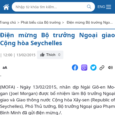
Skip to Main Content
BỘ NGOẠI GIAO VIỆT NAM
ENG
MINISTRY OF FOREIGN AFFAIRS
>
>
Điện mừng Bộ trưởng Ngoại giao Cộng hòa Seychelles
Trang chủ
Phát biểu của Bộ trưởng
Điện mừng Bộ trưởng Ngoại giao
Cộng hòa Seychelles
| 12:00 | 13/02/2015
Thích
0
aA
-
(MOFA) - Ngày 13/02/2015, nhân dịp Ngài Giô-en Mo-
gan (Joel Morgan) được bổ nhiệm làm Bộ trưởng Ngoại
giao và Giao thông nước Cộng hòa Xây-sen (Republic of
Seychelles), Phó Thủ tướng, Bộ trưởng Ngoại giao Phạm
Bình Minh đã gửi điện mừng./.