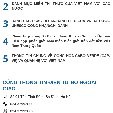
2
DANH MỤC MIỄN THỊ THỰC CỦA VIỆT NAM VỚI CÁC
NƯỚC
3
DANH SÁCH CÁC DI SẢN/DANH HIỆU CỦA VN ĐÃ ĐƯỢC
UNESCO CÔNG NHẬN/GHI DANH
Phiên họp vòng XXX giai đoạn II cấp Chủ tịch Ủy ban
4
Liên họp phân giới cắm mốc biên giới trên đất liền Việt
Nam-Trung Quốc
5
THÔNG TIN CHUNG VỀ CỘNG HÒA CABO VERDE (CÁP-
VE) VÀ QUAN HỆ VỚI VIỆT NAM
CỔNG THÔNG TIN ĐIỆN TỬ BỘ NGOẠI
GIAO
Số 01 Tôn Thất Đàm, Ba Đình, Hà Nội
024.37992000
024.37992682