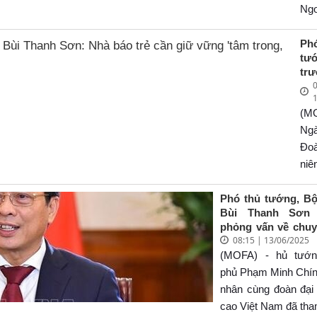
202
côn
Ng
Tr
tổ 
củ
ng
Ph
tướ
tư
ch
tr
Ch
Đản
0
Ng
Ph
t
Bù
Ch
nh
(M
Sơ
dịp
lu
báo
Ng
Hộ
gi
xé
Đo
'tâ
thư
qu
ni
tr
các
nh
phủ
bút
ph
2
Lễ
Phó thủ tướng, B
th
Bùi Thanh Sơn 
203
dư
phỏng vấn về chu
Di
báo
08:15 | 13/06/2025
tác của Thủ tướn
Kin
bi
phủ đến Estonia,
(MOFA) - hủ tướn
gi
202
Thụy Điển
phủ Phạm Minh Chín
tạ
hư
nhân cùng đoàn đại
Tâ
kỷ 
cao Việt Nam đã th
Qu
nă