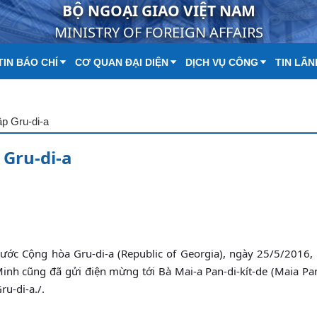
BỘ NGOẠI GIAO VIỆT NAM
MINISTRY OF FOREIGN AFFAIRS
IN BÁO CHÍ
CƠ QUAN ĐẠI DIỆN
DỊCH VỤ CÔNG
TIN LÃN
p Gru-di-a
Gru-di-a
ước Cộng hòa Gru-di-a (Republic of Georgia), ngày 25/5/2016,
nh cũng đã gửi điện mừng tới Bà Mai-a Pan-di-kít-de (Maia Panj
u-di-a./.