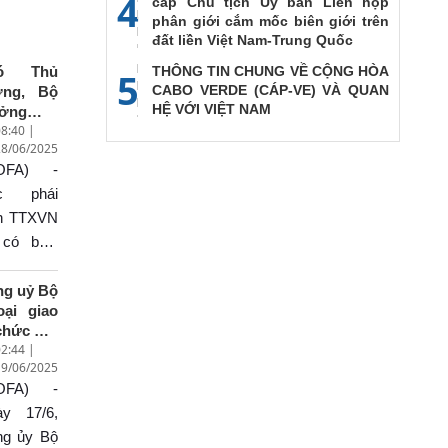
4
cấp Chủ tịch Ủy ban Liên họp
phân giới cắm mốc biên giới trên
đất liền Việt Nam-Trung Quốc
ó Thủ
THÔNG TIN CHUNG VỀ CỘNG HÒA
5
CABO VERDE (CÁP-VE) VÀ QUAN
ớng, Bộ
HỆ VỚI VIỆT NAM
ưởng
8:40 |
oại giao
28/06/2025
i Thanh
OFA) -
 trả lời
ỏng vấn
c phái
 kết quả
ên TTXVN
uyến
 có buổi
g tác tại
ỏng vấn
ung
ó Thủ
ng uỷ Bộ
ốc của
oại giao
ủ tướng
ớng, Bộ
chức Hội
ính phủ
ởng
2:44 |
hị Ban
ạm Minh
oại giao
19/06/2025
ấp hành
ính
i Thanh
OFA) -
ng bộ
n về kết
n thứ ba
ày 17/6,
iệm kỳ
ả chuyến
ng ủy Bộ