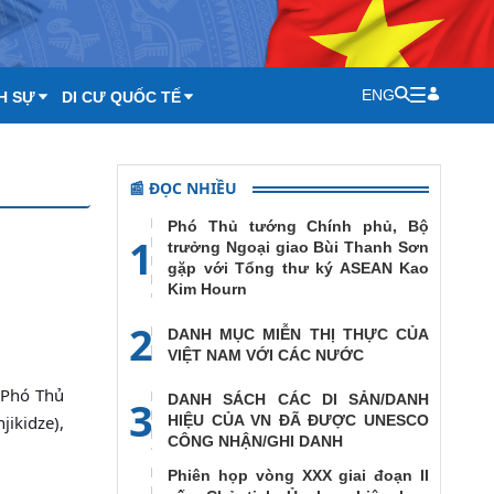
ENG
H SỰ
DI CƯ QUỐC TẾ
📰 ĐỌC NHIỀU
Phó Thủ tướng Chính phủ, Bộ
1
trưởng Ngoại giao Bùi Thanh Sơn
gặp với Tổng thư ký ASEAN Kao
Kim Hourn
2
DANH MỤC MIỄN THỊ THỰC CỦA
VIỆT NAM VỚI CÁC NƯỚC
 Phó Thủ
DANH SÁCH CÁC DI SẢN/DANH
3
ikidze),
HIỆU CỦA VN ĐÃ ĐƯỢC UNESCO
CÔNG NHẬN/GHI DANH
Phiên họp vòng XXX giai đoạn II