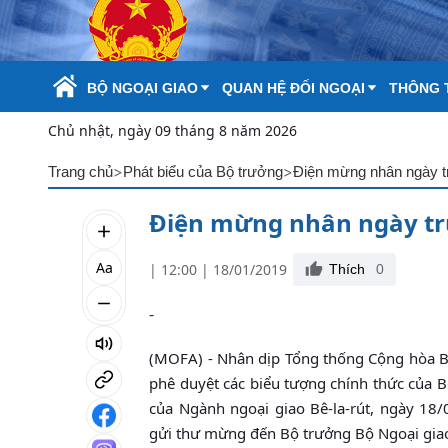
Skip to Main Content
BỘ NGOẠI GIAO
QUAN HỆ ĐỐI NGOẠI
THÔNG T
Chủ nhật, ngày 09 tháng 8 năm 2026
>
>
Trang chủ
Phát biểu của Bộ trưởng
Điện mừng nhân ngày tr
Điện mừng nhân ngày tr
Aa
| 12:00 | 18/01/2019
Thích
0
-
(MOFA) - Nhân dịp Tổng thống Cộng hòa Bê-
phê duyệt các biểu tượng chính thức của B
của Ngành ngoại giao Bê-la-rút, ngày 1
gửi thư mừng đến Bộ trưởng Bộ Ngoại giao 