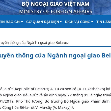
BỘ NGOẠI GIAO VIỆT NAM
MINISTRY OF FOREIGN AFFAIRS
IN BÁO CHÍ
CƠ QUAN ĐẠI DIỆN
DỊCH VỤ CÔNG
TIN LÃN
uyền thống của Ngành ngoại giao Belarus
uyền thống của Ngành ngoại giao Be
la-rút (Republic of Belarus) A. Lu-ca-sen-cô (A. Lukashenko) ký
ộ Ngoại giao Bê-la-rút và ấn định ngày 22 tháng 01 là ngày tru
8/01/2019, Phó Thủ tướng, Bộ trưởng Bộ Ngoại giao Phạm Bình
Cộng hòa Bê-la-rút V. Ma-cây (V. Makay)./.