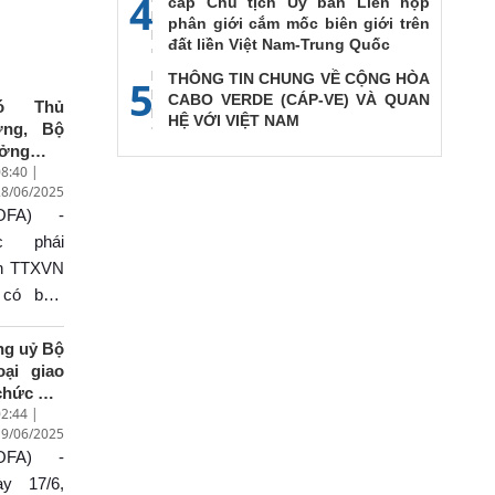
4
cấp Chủ tịch Ủy ban Liên họp
phân giới cắm mốc biên giới trên
đất liền Việt Nam-Trung Quốc
THÔNG TIN CHUNG VỀ CỘNG HÒA
5
CABO VERDE (CÁP-VE) VÀ QUAN
ó Thủ
HỆ VỚI VIỆT NAM
ớng, Bộ
ưởng
8:40 |
oại giao
28/06/2025
i Thanh
OFA) -
 trả lời
ỏng vấn
c phái
 kết quả
ên TTXVN
uyến
 có buổi
g tác tại
ỏng vấn
ung
ó Thủ
ng uỷ Bộ
ốc của
oại giao
ủ tướng
ớng, Bộ
chức Hội
ính phủ
ởng
2:44 |
hị Ban
ạm Minh
oại giao
19/06/2025
ấp hành
ính
i Thanh
OFA) -
ng bộ
n về kết
n thứ ba
ày 17/6,