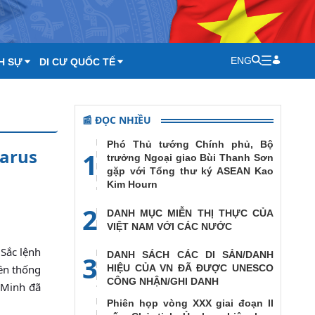
ENG
H SỰ
DI CƯ QUỐC TẾ
📰 ĐỌC NHIỀU
Phó Thủ tướng Chính phủ, Bộ
larus
1
trưởng Ngoại giao Bùi Thanh Sơn
gặp với Tổng thư ký ASEAN Kao
Kim Hourn
2
DANH MỤC MIỄN THỊ THỰC CỦA
VIỆT NAM VỚI CÁC NƯỚC
 Sắc lệnh
DANH SÁCH CÁC DI SẢN/DANH
3
yền thống
HIỆU CỦA VN ĐÃ ĐƯỢC UNESCO
CÔNG NHẬN/GHI DANH
 Minh đã
Phiên họp vòng XXX giai đoạn II