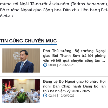
mừng tới Ngài Tê-đơ-rốt Át-đa-nôm (Tedros Adhanom),
Bộ trưởng Ngoại giao Cộng hòa Dân chủ Liên bang E-ti-
ô-pi-a./.
TIN CÙNG CHUYÊN MỤC
Phó Thủ tướng, Bộ trưởng Ngoại
giao Bùi Thanh Sơn trả lời phỏng
vấn về kết quả chuyến công tác tại
08:40 | 28/06/2025
Trung Quốc của Thủ tướng Chính
phủ Phạm Minh Chính
Đảng uỷ Bộ Ngoại giao tổ chức Hội
nghị Ban Chấp hành Đảng bộ lần
thứ ba nhiệm kỳ 2020 - 2025
02:44 | 19/06/2025