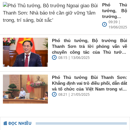
Phó Thủ
tướng, Bộ
trưởng
09:39 |
Ngoại giao
19/06/2025
Bùi Thanh
Sơn: Nhà
báo trẻ cần
Phó thủ tướng, Bộ trưởng Bùi
giữ vững
Thanh Sơn trả lời phỏng vấn về
'tâm trong,
chuyến công tác của Thủ tướng
trí sáng, bút
08:15 | 13/06/2025
Chính phủ đến Estonia, Pháp và
sắc'
Thụy Điển
Phó Thủ tướng Bùi Thanh Sơn:
Khẳng định vai trò điều phối, dẫn dắt
và tổ chức của Việt Nam trong việc
08:21 | 21/05/2025
đề cao chủ nghĩa đa phương, đoàn
kết quốc tế
📰 ĐỌC NHIỀU