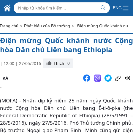
Skip to Main Content
BỘ NGOẠI GIAO VIỆT NAM
ENG
MINISTRY OF FOREIGN AFFAIRS
>
>
Điện mừng Quốc khánh nước Cộng hòa Dân chủ Liên bang Ethiopia
Trang chủ
Phát biểu của Bộ trưởng
Điện mừng Quốc khánh nước Cộng
hòa Dân chủ Liên bang Ethiopia
| 12:00 | 27/05/2016
Thích
0
aA
-
(MOFA) - Nhân dịp kỷ niệm 25 năm ngày Quốc khánh
nước Cộng hòa Dân chủ Liên bang Ê-ti-ô-pi-a (the
Federal Democratic Republic of Ethiopia) (28/5/1991 –
28/5/2016), ngày 27/5/2016, Phó Thủ tướng Chính phủ,
Bộ trưởng Ngoại giao Phạm Bình Minh cũng gửi điện