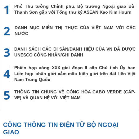
1
Phó Thủ tướng Chính phủ, Bộ trưởng Ngoại giao Bùi
Thanh Sơn gặp với Tổng thư ký ASEAN Kao Kim Hourn
2
DANH MỤC MIỄN THỊ THỰC CỦA VIỆT NAM VỚI CÁC
NƯỚC
3
DANH SÁCH CÁC DI SẢN/DANH HIỆU CỦA VN ĐÃ ĐƯỢC
UNESCO CÔNG NHẬN/GHI DANH
Phiên họp vòng XXX giai đoạn II cấp Chủ tịch Ủy ban
4
Liên họp phân giới cắm mốc biên giới trên đất liền Việt
Nam-Trung Quốc
5
THÔNG TIN CHUNG VỀ CỘNG HÒA CABO VERDE (CÁP-
VE) VÀ QUAN HỆ VỚI VIỆT NAM
CỔNG THÔNG TIN ĐIỆN TỬ BỘ NGOẠI
GIAO