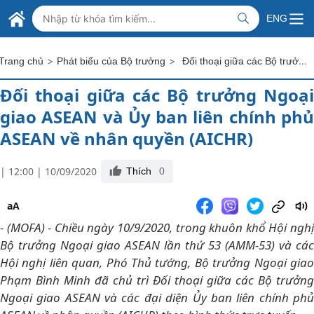
Skip to Main Content
BỘ NGOẠI GIAO VIỆT NAM
ENG
MINISTRY OF FOREIGN AFFAIRS
>
>
Đối thoại giữa các Bộ trưởng Ngoại giao ASEAN và Ủy ban liên chính phủ ASEAN về nhân quyền (AICHR)
Trang chủ
Phát biểu của Bộ trưởng
Đối thoại giữa các Bộ trưởng Ngoại
giao ASEAN và Ủy ban liên chính phủ
ASEAN về nhân quyền (AICHR)
| 12:00 | 10/09/2020
Thích
0
aA
- (MOFA) - Chiều ngày 10/9/2020, trong khuôn khổ Hội nghị
Bộ trưởng Ngoại giao ASEAN lần thứ 53 (AMM-53) và các
Hội nghị liên quan, Phó Thủ tướng, Bộ trưởng Ngoại giao
Phạm Bình Minh đã chủ trì Đối thoại giữa các Bộ trưởng
Ngoại giao ASEAN và các đại diện Ủy ban liên chính phủ