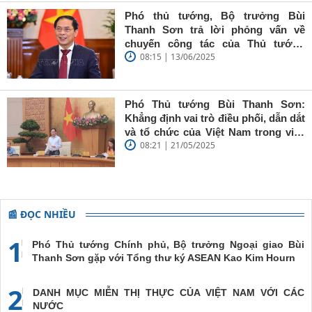
báo trẻ cần
Phó thủ tướng, Bộ trưởng Bùi
giữ vững
Thanh Sơn trả lời phỏng vấn về
'tâm trong,
chuyến công tác của Thủ tướng
trí sáng, bút
08:15 | 13/06/2025
Chính phủ đến Estonia, Pháp và
sắc'
Thụy Điển
Phó Thủ tướng Bùi Thanh Sơn:
Khẳng định vai trò điều phối, dẫn dắt
và tổ chức của Việt Nam trong việc
08:21 | 21/05/2025
đề cao chủ nghĩa đa phương, đoàn
kết quốc tế
📰 ĐỌC NHIỀU
1
Phó Thủ tướng Chính phủ, Bộ trưởng Ngoại giao Bùi
Thanh Sơn gặp với Tổng thư ký ASEAN Kao Kim Hourn
2
DANH MỤC MIỄN THỊ THỰC CỦA VIỆT NAM VỚI CÁC
NƯỚC