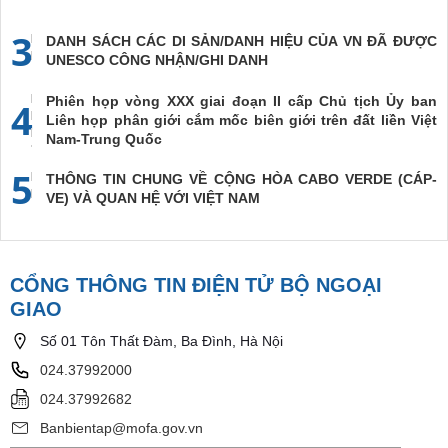
3
DANH SÁCH CÁC DI SẢN/DANH HIỆU CỦA VN ĐÃ ĐƯỢC
UNESCO CÔNG NHẬN/GHI DANH
Phiên họp vòng XXX giai đoạn II cấp Chủ tịch Ủy ban
4
Liên họp phân giới cắm mốc biên giới trên đất liền Việt
Nam-Trung Quốc
5
THÔNG TIN CHUNG VỀ CỘNG HÒA CABO VERDE (CÁP-
VE) VÀ QUAN HỆ VỚI VIỆT NAM
CỔNG THÔNG TIN ĐIỆN TỬ BỘ NGOẠI
GIAO
Số 01 Tôn Thất Đàm, Ba Đình, Hà Nội
024.37992000
024.37992682
Banbientap@mofa.gov.vn