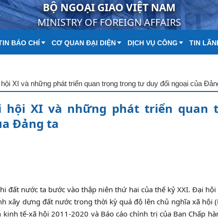
BỘ NGOẠI GIAO VIỆT NAM
MINISTRY OF FOREIGN AFFAIRS
IN BÁO CHÍ
CƠ QUAN ĐẠI DIỆN
DỊCH VỤ CÔNG
TIN LÃN
 hội XI và những phát triển quan trọng trong tư duy đối ngoại của Đản
i hội XI và những phát triển quan 
ủa Đảng ta
hi đất nước ta bước vào thập niên thứ hai của thế kỷ XXI. Đại hộ
nh xây dựng đất nước trong thời kỳ quá độ lên chủ nghĩa xã hội 
ển kinh tế-xã hội 2011-2020 và Báo cáo chính trị của Ban Chấp h