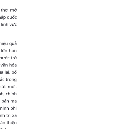
g thời mở
nhập quốc
 lĩnh vực
 hiệu quả
 lớn hơn
 nước trở
à văn hóa
a lại, bổ
tác trong
thức mới.
nh, chính
ôn bán ma
 ninh phi
nh trị xã
oàn thiện