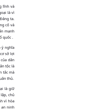
g lĩnh và
oại là vì
 Đảng ta.
ủng cố và
nhấn mạnh
ổ quốc .
ó ý nghĩa
cơ sở lợi
h của dân
ân tộc là
ên tắc mà
uân thủ.
ại là giữ
lập, chủ
nh vì hòa
, an ninh