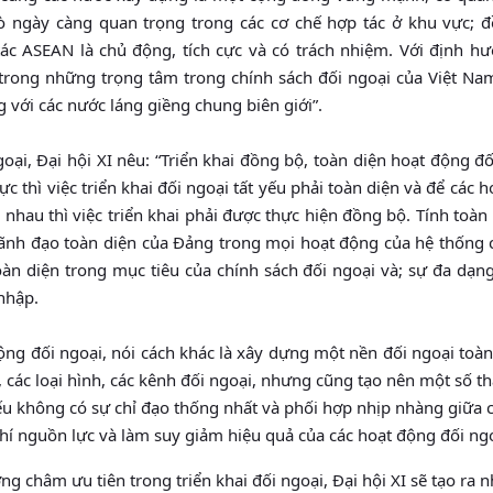
trò ngày càng quan trọng trong các cơ chế hợp tác ở khu vực; đ
c ASEAN là chủ động, tích cực và có trách nhiệm. Với định hư
trong những trọng tâm trong chính sách đối ngoại của Việt Na
g với các nước láng giềng chung biên giới”.
oại, Đại hội XI nêu: “Triển khai đồng bộ, toàn diện hoạt động đố
ực thì việc triển khai đối ngoại tất yếu phải toàn diện và để các 
 nhau thì việc triển khai phải được thực hiện đồng bộ. Tính toàn
ãnh đạo toàn diện của Đảng trong mọi hoạt động của hệ thống c
toàn diện trong mục tiêu của chính sách đối ngoại và; sự đa dạn
nhập.
ộng đối ngoại, nói cách khác là xây dựng một nền đối ngoại toàn
, các loại hình, các kênh đối ngoại, nhưng cũng tạo nên một số t
u không có sự chỉ đạo thống nhất và phối hợp nhịp nhàng giữa 
 phí nguồn lực và làm suy giảm hiệu quả của các hoạt động đối ng
ng châm ưu tiên trong triển khai đối ngoại, Đại hội XI sẽ tạo ra 