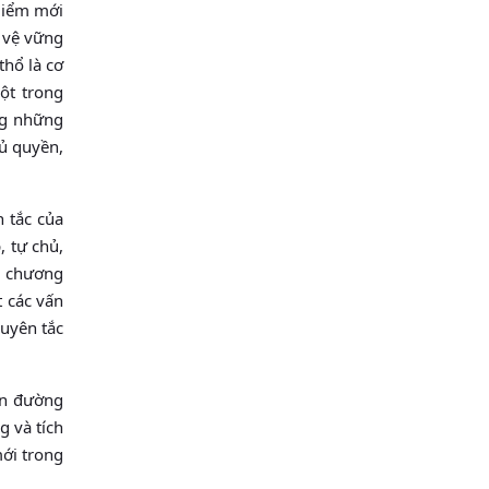
 Điểm mới
o vệ vững
thổ là cơ
ột trong
ng những
hủ quyền,
n tắc của
, tự chủ,
ến chương
t các vấn
guyên tắc
án đường
g và tích
mới trong