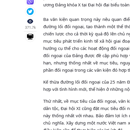
ương Đảng khóa X tại Đại hội đại biểu toàn
Ba văn kiện quan trọng này nêu quan điể
đường lối đối ngoại, tạo thành một thể t
371.7k
chiến lược cho cả thời kỳ quá độ lên chủ 
mục tiêu phát triển kinh tế xã hội giai đ
hướng cụ thể cho các hoạt động đối ngoại 
đối ngoại của Đảng được đề cập phù hợp v
hạn, nhưng thống nhất về mục tiêu, ngu
phần đối ngoại trong các văn kiện đó hợp t
Kế thừa đường lối đối ngoại của 25 năm Đổ
hợp với tình hình mới, thể hiện ở những nộ
Thứ nhất, về mục tiêu của đối ngoại, văn kiệ
dân tộc, Đại hội XI cũng đặt mục tiêu đối 
này thống nhất với nhau. Bảo đảm lợi ích 
chủ nghĩa. Xây dựng một nước Việt nam xã
điều kiện cần để thực hiện các lợi ích đó.