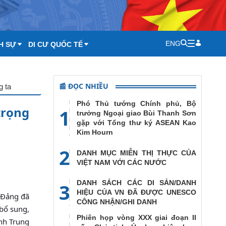
ENG
H SỰ
DI CƯ QUỐC TẾ
📰 ĐỌC NHIỀU
g ta
Phó Thủ tướng Chính phủ, Bộ
trọng
1
trưởng Ngoại giao Bùi Thanh Sơn
gặp với Tổng thư ký ASEAN Kao
Kim Hourn
2
DANH MỤC MIỄN THỊ THỰC CỦA
VIỆT NAM VỚI CÁC NƯỚC
DANH SÁCH CÁC DI SẢN/DANH
3
HIỆU CỦA VN ĐÃ ĐƯỢC UNESCO
i Đảng đã
CÔNG NHẬN/GHI DANH
(bổ sung,
Phiên họp vòng XXX giai đoạn II
ành Trung