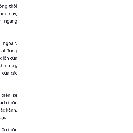
ồng thời
ớng này,
m, ngang
i ngoại”.
hoạt động
 diện của
hính trị,
g của các
 diện, sẽ
hách thức
các kênh,
oại.
nhận thức