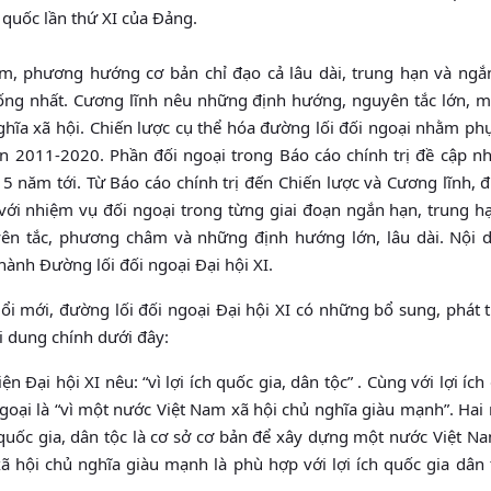
 quốc lần thứ XI của Đảng.
m, phương hướng cơ bản chỉ đạo cả lâu dài, trung hạn và ngắ
hống nhất. Cương lĩnh nêu những định hướng, nguyên tắc lớn, 
nghĩa xã hội. Chiến lược cụ thể hóa đường lối đối ngoại nhằm ph
oạn 2011-2020. Phần đối ngoại trong Báo cáo chính trị đề cập n
5 năm tới. Từ Báo cáo chính trị đến Chiến lược và Cương lĩnh, 
ới nhiệm vụ đối ngoại trong từng giai đoạn ngắn hạn, trung hạ
yên tắc, phương châm và những định hướng lớn, lâu dài. Nội 
hành Đường lối đối ngoại Đại hội XI.
i mới, đường lối đối ngoại Đại hội XI có những bổ sung, phát 
i dung chính dưới đây:
n Đại hội XI nêu: “vì lợi ích quốc gia, dân tộc” . Cùng với lợi ích
ngoại là “vì một nước Việt Nam xã hội chủ nghĩa giàu mạnh”. Hai
quốc gia, dân tộc là cơ sở cơ bản để xây dựng một nước Việt N
 hội chủ nghĩa giàu mạnh là phù hợp với lợi ích quốc gia dân t