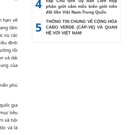
4
cấp Chủ tịch Ủy ban Liên họp
phân giới cắm mốc biên giới trên
đất liền Việt Nam-Trung Quốc
n hạn về
THÔNG TIN CHUNG VỀ CỘNG HÒA
5
mang tầm
CABO VERDE (CÁP-VE) VÀ QUAN
HỆ VỚI VIỆT NAM
ục vụ các
hiều định
đường lối
n và dài
dung của
triển phù
 quốc gia
 mục tiêu
am xã hội
ộc và là