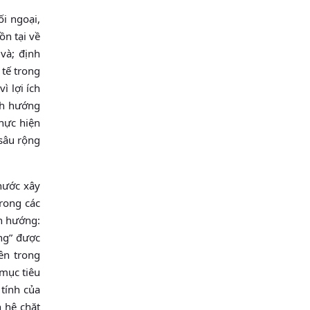
i ngoại,
ồn tại về
và; định
 tế trong
ì lợi ích
ịnh hướng
thực hiện
sâu rộng
nước xây
rong các
h hướng:
ng” được
ên trong
 mục tiêu
tính của
 hệ chặt