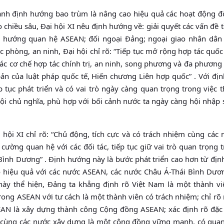
nh định hướng bao trùm là nâng cao hiệu quả các hoạt động đố
 chiều sâu, Đại hội XI nêu định hướng về: giải quyết các vấn đề t
ịnh hướng quan hệ ASEAN; đối ngoại Đảng; ngoại giao nhân dân 
 phòng, an ninh, Đại hội chỉ rõ: “Tiếp tục mở rộng hợp tác quốc
ác cơ chế hợp tác chính trị, an ninh, song phương và đa phương v
bản của luật pháp quốc tế, Hiến chương Liên hợp quốc” . Với đ
p tục phát triển và có vai trò ngày càng quan trọng trong việc 
ội chủ nghĩa, phù hợp với bối cảnh nước ta ngày càng hội nhập 
hội XI chỉ rõ: “Chủ động, tích cực và có trách nhiệm cùng các 
ng quan hệ với các đối tác, tiếp tục giữ vai trò quan trọng t
Bình Dương” . Định hướng này là bước phát triển cao hơn từ địn
ó hiệu quả với các nước ASEAN, các nước Châu Á-Thái Bình Dươ
 này thể hiện, Đảng ta khẳng định rõ Việt Nam là một thành vi
ong ASEAN với tư cách là một thành viên có trách nhiệm; chỉ rõ
EAN là xây dựng thành công Cộng đồng ASEAN; xác định rõ đặc 
ùng các nước xây dựng là một cộng đồng vững mạnh, có quan