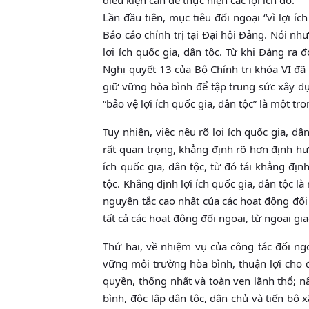
Lần đầu tiên, mục tiêu đối ngoại “vì lợi í
Báo cáo chính trị tại Đại hội Đảng. Nói nh
lợi ích quốc gia, dân tộc. Từ khi Đảng ra đ
Nghị quyết 13 của Bộ Chính trị khóa VI đã
giữ vững hòa bình để tập trung sức xây dự
“bảo vệ lợi ích quốc gia, dân tộc” là một 
Tuy nhiên, việc nêu rõ lợi ích quốc gia, dâ
rất quan trọng, khẳng định rõ hơn định hướ
ích quốc gia, dân tộc, từ đó tái khẳng địn
tộc. Khẳng định lợi ích quốc gia, dân tộc là
nguyên tắc cao nhất của các hoạt động đối 
tất cả các hoạt động đối ngoại, từ ngoại g
Thứ hai, về nhiệm vụ của công tác đối ngo
vững môi trường hòa bình, thuận lợi cho 
quyền, thống nhất và toàn vẹn lãnh thổ; n
bình, độc lập dân tộc, dân chủ và tiến bộ x