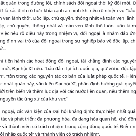
hất quán trong đường lối, chính sách đối ngoại thời kỳ đổi mới.
XI là xác định rõ hơn khía cạnh an ninh khi nêu rõ nhiệm vụ “bả
 vẹn lãnh thổ”. Độc lập, chủ quyền, thống nhất và toàn vẹn lãnh 
lập, chủ quyền, thống nhất và toàn vẹn lãnh thổ luôn luôn là m
 Việc nêu rõ điều này trong nhiệm vụ đối ngoại là nhằm đáp ứ
ẳng định vai trò của đối ngoại trong sự nghiệp bảo vệ độc lập, c
ớc.
hi tiến hành các hoạt động đối ngoại, tái khẳng định các nguyê
 mới, Đại hội XI nêu: “bảo đảm lợi ích quốc gia, giữ vững độc lập
ển”, “tôn trọng các nguyên tắc cơ bản của luật pháp quốc tế, Hi
 nhất quán này, văn kiện Đại hội XI, phần định hướng giải quyế
 giới trên biển và thềm lục địa với các nước liên quan, nêu thêm n
c “nguyên tắc ứng xử của khu vực”.
 ngoại, các văn kiện của Đại hội khẳng định: thực hiện nhất qu
p tác và phát triển; đa phương hóa, đa dạng hóa quan hệ, chủ độn
cậy và thành viên có trách nhiệm trong cộng đồng quốc tế. Điểm 
ội nhập quốc tế” và “thành viên có trách nhiệm”.