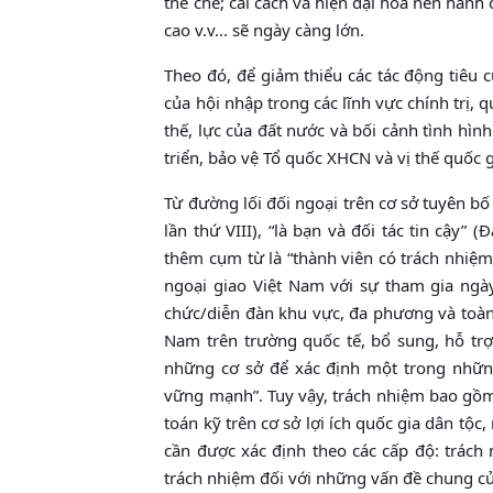
thể chế; cải cách và hiện đại hóa nền hành 
cao v.v... sẽ ngày càng lớn.
Theo đó, để giảm thiểu các tác động tiêu cự
của hội nhập trong các lĩnh vực chính trị,
thế, lực của đất nước và bối cảnh tình hì
triển, bảo vệ Tổ quốc XHCN và vị thế quốc g
Từ đường lối đối ngoại trên cơ sở tuyên bố 
lần thứ VIII), “là bạn và đối tác tin cậy”
thêm cụm từ là “thành viên có trách nhiệ
ngoại giao Việt Nam với sự tham gia ngày
chức/diễn đàn khu vực, đa phương và toàn 
Nam trên trường quốc tế, bổ sung, hỗ tr
những cơ sở để xác định một trong những
vững mạnh”. Tuy vậy, trách nhiệm bao gồm
toán kỹ trên cơ sở lợi ích quốc gia dân tộc
cần được xác định theo các cấp độ: trách
trách nhiệm đối với những vấn đề chung củ