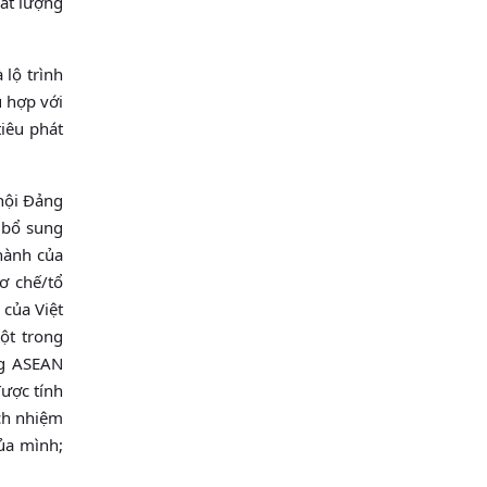
hất lượng
 lộ trình
ù hợp với
tiêu phát
 hội Đảng
à bổ sung
hành của
ơ chế/tổ
 của Việt
ột trong
ng ASEAN
ược tính
ách nhiệm
ủa mình;