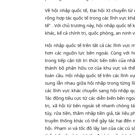
Về hội nhập quốc tế, Đại hội XI chuyển từ
rộng hợp tác quốc tế trong các lĩnh vực kh
tế” . Với chủ trương này, hội nhập quốc tế 
khác, kể cả chính trị, quốc phòng, an ninh v
Hội nhập quốc tế trên tất cả các lĩnh vực
hơn các nguồn lực bên ngoài. Cùng với hộ
trong tiếp cận tới tri thức tiên tiến của n
thành bộ phận hữu cơ của khu vực và thế g
toàn cầu. Hội nhập quốc tế trên các lĩnh 
sung lẫn nhau giữa hội nhập trong từng lĩ
các lĩnh vực khác chuyển sang hội nhập quố
Tác động tiêu cực từ các diễn biến bên ngo
trị, xã hội từ bên ngoài sẽ nhanh chóng t
túy, rửa tiền, thâm nhập tiền giả, tài li
truyền thống khác có thể gây tác hại đến 
hội. Phạm vi và tốc độ lây lan của các cú 