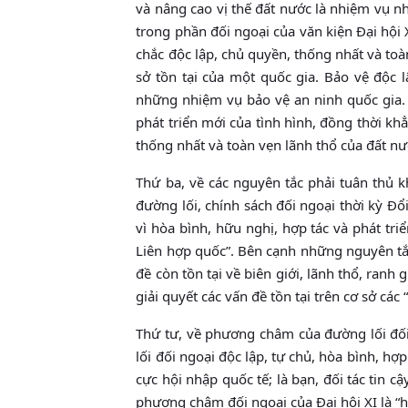
và nâng cao vị thế đất nước là nhiệm vụ n
trong phần đối ngoại của văn kiện Đại hội 
chắc độc lập, chủ quyền, thống nhất và toàn
sở tồn tại của một quốc gia. Bảo vệ độc 
những nhiệm vụ bảo vệ an ninh quốc gia.
phát triển mới của tình hình, đồng thời kh
thống nhất và toàn vẹn lãnh thổ của đất nư
Thứ ba, về các nguyên tắc phải tuân thủ k
đường lối, chính sách đối ngoại thời kỳ Đổi
vì hòa bình, hữu nghị, hợp tác và phát tri
Liên hợp quốc”. Bên cạnh những nguyên tắc
đề còn tồn tại về biên giới, lãnh thổ, ranh
giải quyết các vấn đề tồn tại trên cơ sở cá
Thứ tư, về phương châm của đường lối đối
lối đối ngoại độc lập, tự chủ, hòa bình, hợ
cực hội nhập quốc tế; là bạn, đối tác tin 
phương châm đối ngoại của Đại hội XI là “h