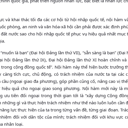
chính quốc gia, phát triển nguồn nhân lực, đặc biệt là nhân lực c
c và khai thác tối đa các cơ hội từ hội nhập quốc tế, nội hàm và
 quốc phòng, an ninh và văn hóa-xã hội cần phải được xác định ph
nh đất nước sao cho hội nhập quốc tế phục vụ hiệu quả nhất mục 
ia.
“muốn là bạn” (Đại hội Đảng lần thứ VII), “sẵn sàng là bạn” (Đại
 (Đại hội Đảng lần thứ IX), Đại hội Đảng lần thứ XI hoàn chỉnh v
m trong cộng đồng quốc tế”. Nội hàm này thể hiện bước trưởng t
 càng tích cực, chủ động, có trách nhiệm của nước ta tại các c
cầu (ngoại giao đa phương), góp phần củng cố, nâng cao vị thế
ợ hiệu quả cho ngoại giao song phương. Nội hàm mới này là m
 ưu tiên đối ngoại trong thời gian tới là “xây dựng Cộng đồ
 những gì và thực hiện trách nhiệm như thế nào luôn luôn cần đ
, năng lực thực hiện của ta trong từng vấn đề, từng giai đoạn. Tr
 nhiệm đối với dân tộc của mình; trách nhiệm đối với khu vực c
a nhân loại.