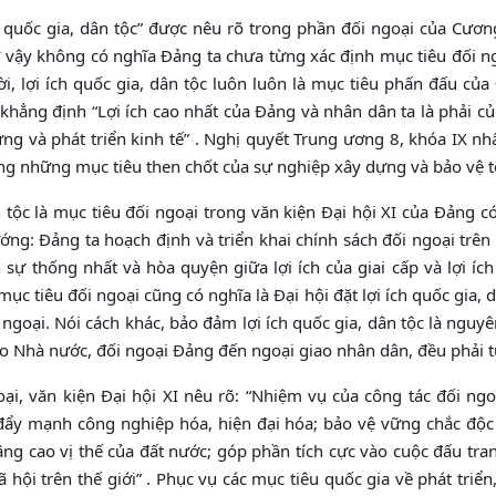
ch quốc gia, dân tộc” được nêu rõ trong phần đối ngoại của Cươn
ư vậy không có nghĩa Đảng ta chưa từng xác định mục tiêu đối ng
ời, lợi ích quốc gia, dân tộc luôn luôn là mục tiêu phấn đấu của
 khẳng định “Lợi ích cao nhất của Đảng và nhân dân ta là phải c
ng và phát triển kinh tế” . Nghị quyết Trung ương 8, khóa IX 
trong những mục tiêu then chốt của sự nghiệp xây dựng và bảo vệ t
n tộc là mục tiêu đối ngoại trong văn kiện Đại hội XI của Đảng c
ng: Đảng ta hoạch định và triển khai chính sách đối ngoại trên 
h sự thống nhất và hòa quyện giữa lợi ích của giai cấp và lợi íc
 mục tiêu đối ngoại cũng có nghĩa là Đại hội đặt lợi ích quốc gia, d
ngoại. Nói cách khác, bảo đảm lợi ích quốc gia, dân tộc là nguy
iao Nhà nước, đối ngoại Đảng đến ngoại giao nhân dân, đều phải t
ại, văn kiện Đại hội XI nêu rõ: “Nhiệm vụ của công tác đối ngo
đẩy mạnh công nghiệp hóa, hiện đại hóa; bảo vệ vững chắc độc 
âng cao vị thế của đất nước; góp phần tích cực vào cuộc đấu tra
ã hội trên thế giới” . Phục vụ các mục tiêu quốc gia về phát triển