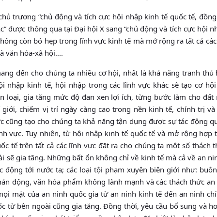
 chủ trương “chủ động và tích cực hội nhập kinh tế quốc tế, đồn
ác” được thông qua tại Đại hội X sang “chủ động và tích cực hội 
không còn bó hẹp trong lĩnh vực kinh tế mà mở rộng ra tất cả các
à văn hóa-xã hội....
 mang đến cho chúng ta nhiều cơ hội, nhất là khả năng tranh thủ
i nhập kinh tế, hội nhập trong các lĩnh vực khác sẽ tạo cơ hội
hân loại, gia tăng mức độ đan xen lợi ích, từng bước làm cho đất
iới, chiếm vị trí ngày càng cao trong nền kinh tế, chính trị v
vực cũng tạo cho chúng ta khả năng tận dụng được sự tác động qu
nh vực. Tuy nhiên, từ hội nhập kinh tế quốc tế và mở rộng hợp 
c tế trên tất cả các lĩnh vực đặt ra cho chúng ta một số thách 
ài sẽ gia tăng. Những bất ổn không chỉ về kinh tế mà cả về an ni
ác động tới nước ta; các loại tội phạm xuyên biên giới như: bu
ệu phản động, văn hóa phẩm không lành mạnh và các thách thức an
mọi mặt của an ninh quốc gia từ an ninh kinh tế đến an ninh chí
sốc từ bên ngoài cũng gia tăng. Đồng thời, yêu cầu bổ sung và h