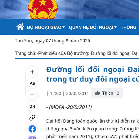
Skip to Main Content
BỘ NGOẠI GIAO
QUAN HỆ ĐỐI NGOẠI
THÔNG T
Thứ Sáu, ngày 07 tháng 8 năm 2026
>
>
Trang chủ
Phát biểu của Bộ trưởng
Đường lối đối ngoại Đại
Đường lối đối ngoại Đạ
trong tư duy đối ngoại c
Aa
| 12:00 | 20/05/2011
Thích
2
- (MOFA -20/5/2011)
Đại hội Đảng toàn quốc lần thứ XI diễn ra k
thông qua 3 văn kiện quan trọng: Cương lĩ
phát triển năm 2011); Chiến lược phát tri