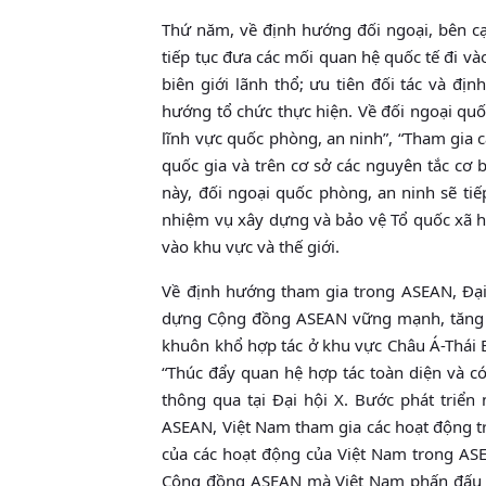
Thứ năm, về định hướng đối ngoại, bên cạ
tiếp tục đưa các mối quan hệ quốc tế đi vào
biên giới lãnh thổ; ưu tiên đối tác và đ
hướng tổ chức thực hiện. Về đối ngoại quốc
lĩnh vực quốc phòng, an ninh”, “Tham gia c
quốc gia và trên cơ sở các nguyên tắc cơ 
này, đối ngoại quốc phòng, an ninh sẽ tiế
nhiệm vụ xây dựng và bảo vệ Tổ quốc xã h
vào khu vực và thế giới.
Về định hướng tham gia trong ASEAN, Đại 
dựng Cộng đồng ASEAN vững mạnh, tăng cườ
khuôn khổ hợp tác ở khu vực Châu Á-Thái 
“Thúc đẩy quan hệ hợp tác toàn diện và c
thông qua tại Đại hội X. Bước phát triển
ASEAN, Việt Nam tham gia các hoạt động tr
của các hoạt động của Việt Nam trong AS
Cộng đồng ASEAN mà Việt Nam phấn đấu c