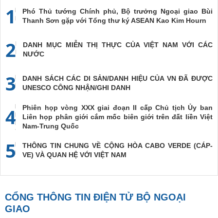
1
Phó Thủ tướng Chính phủ, Bộ trưởng Ngoại giao Bùi
Thanh Sơn gặp với Tổng thư ký ASEAN Kao Kim Hourn
2
DANH MỤC MIỄN THỊ THỰC CỦA VIỆT NAM VỚI CÁC
NƯỚC
3
DANH SÁCH CÁC DI SẢN/DANH HIỆU CỦA VN ĐÃ ĐƯỢC
UNESCO CÔNG NHẬN/GHI DANH
Phiên họp vòng XXX giai đoạn II cấp Chủ tịch Ủy ban
4
Liên họp phân giới cắm mốc biên giới trên đất liền Việt
Nam-Trung Quốc
5
THÔNG TIN CHUNG VỀ CỘNG HÒA CABO VERDE (CÁP-
VE) VÀ QUAN HỆ VỚI VIỆT NAM
CỔNG THÔNG TIN ĐIỆN TỬ BỘ NGOẠI
GIAO