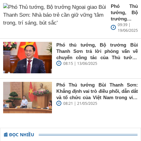
Phó Thủ
tướng, Bộ
trưởng
09:39 |
Ngoại giao
19/06/2025
Bùi Thanh
Sơn: Nhà
báo trẻ cần
Phó thủ tướng, Bộ trưởng Bùi
giữ vững
Thanh Sơn trả lời phỏng vấn về
'tâm trong,
chuyến công tác của Thủ tướng
trí sáng, bút
08:15 | 13/06/2025
Chính phủ đến Estonia, Pháp và
sắc'
Thụy Điển
Phó Thủ tướng Bùi Thanh Sơn:
Khẳng định vai trò điều phối, dẫn dắt
và tổ chức của Việt Nam trong việc
08:21 | 21/05/2025
đề cao chủ nghĩa đa phương, đoàn
kết quốc tế
📰 ĐỌC NHIỀU