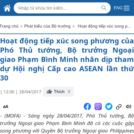
Skip to Main Content
BỘ NGOẠI GIAO VIỆT NAM
ENG
MINISTRY OF FOREIGN AFFAIRS
>
>
Hoạt động tiếp xúc song phương của Phó Thủ tướng, Bộ trưởng Ngoại giao Phạm Bình Minh nhân dịp tham dự Hội nghị Cấp cao ASEAN lần thứ 30
Trang chủ
Phát biểu của Bộ trưởng
Hoạt động tiếp xúc song phương của
Phó Thủ tướng, Bộ trưởng Ngoại
giao Phạm Bình Minh nhân dịp tham
dự Hội nghị Cấp cao ASEAN lần thứ
30
| 12:00 | 28/04/2017
Thích
0
aA
- (MOFA) - Sáng ngày 28/04/2017, Phó Thủ tướng, Bộ
trưởng Ngoại giao Phạm Bình Minh đã có các cuộc gặp
song phương với Quyền Bộ trưởng Ngoại giao Philippines